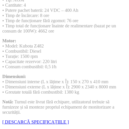
• Cantitate: 4
• Putere pachet baterii: 24 VDC – 400 Ah
• Timp de încărcare: 8 ore
• Timp de funcționare fără zgomot: 76 ore
• Timp total de funcționare înainte de realimentare (bazat pe un
consum de 100W): 4662 ore
Motor:
• Model: Kubota Z482
• Combustibil: Diesel
• Turație: 1500 rpm
• Capacitate rezervor: 220 litri
• Consum combustibil: 0,5 l/h
Dimensiuni:
• Dimensiuni interne (L x lățime x Î): 150 x 270 x 410 mm
• Dimensiuni externe (L x lățime x Î): 2900 x 2340 x 8000 mm
• Greutate totală fără combustibil: 1380 kg
Notă:
Turnul este livrat fără echipare, utilizatorul trebuie să
furnizeze și să monteze propriul echipament de monitorizare a
securității.
[ DESCARCĂ SPECIFICAȚIILE ]