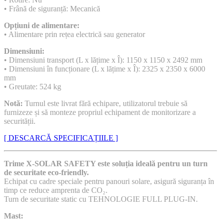
• Frână de siguranță: Mecanică
Opțiuni de alimentare:
• Alimentare prin rețea electrică sau generator
Dimensiuni:
• Dimensiuni transport (L x lățime x Î): 1150 x 1150 x 2492 mm
• Dimensiuni în funcționare (L x lățime x Î): 2325 x 2350 x 6000
mm
• Greutate: 524 kg
Notă:
Turnul este livrat fără echipare, utilizatorul trebuie să
furnizeze și să monteze propriul echipament de monitorizare a
securității.
[ DESCARCĂ SPECIFICAȚIILE ]
Trime X-SOLAR SAFETY este soluția ideală pentru un turn
de securitate eco-friendly.
Echipat cu cadre speciale pentru panouri solare, asigură siguranța în
timp ce reduce amprenta de CO₂.
Turn de securitate static cu TEHNOLOGIE FULL PLUG-IN.
Mast: