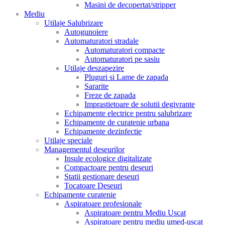
Masini de decopertat/stripper
Mediu
Utilaje Salubrizare
Autogunoiere
Automaturatori stradale
Automaturatori compacte
Automaturatori pe sasiu
Utilaje deszapezire
Pluguri si Lame de zapada
Sararite
Freze de zapada
Imprastietoare de solutii degivrante
Echipamente electrice pentru salubrizare
Echipamente de curatenie urbana
Echipamente dezinfectie
Utilaje speciale
Managementul deseurilor
Insule ecologice digitalizate
Compactoare pentru deseuri
Statii gestionare deseuri
Tocatoare Deseuri
Echipamente curatenie
Aspiratoare profesionale
Aspiratoare pentru Mediu Uscat
Aspiratoare pentru mediu umed-uscat