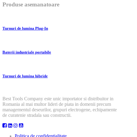
Produse asemanatoare
Turnuri de lumina Plug-In
Baterii industriale portabile
Turnuri de lumina hibride
Best Tools Company este unic importator si distribuitor in
Romania al mai multor lideri de piata in domenii precum
managementul deseurilor, grupuri electrogene, echipamente
de curatenie stradala sau constructii.
Politica de confidentialitate