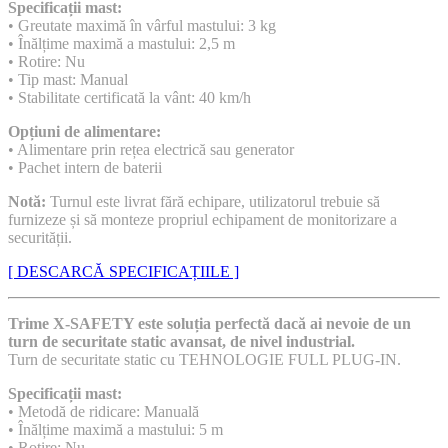
Specificații mast:
• Greutate maximă în vârful mastului: 3 kg
• Înălțime maximă a mastului: 2,5 m
• Rotire: Nu
• Tip mast: Manual
• Stabilitate certificată la vânt: 40 km/h
Opțiuni de alimentare:
• Alimentare prin rețea electrică sau generator
• Pachet intern de baterii
Notă:
Turnul este livrat fără echipare, utilizatorul trebuie să
furnizeze și să monteze propriul echipament de monitorizare a
securității.
[ DESCARCĂ SPECIFICAȚIILE ]
Trime X-SAFETY este soluția perfectă dacă ai nevoie de un
turn de securitate static avansat, de nivel industrial.
Turn de securitate static cu TEHNOLOGIE FULL PLUG-IN.
Specificații mast:
• Metodă de ridicare: Manuală
• Înălțime maximă a mastului: 5 m
• Rotire: Nu