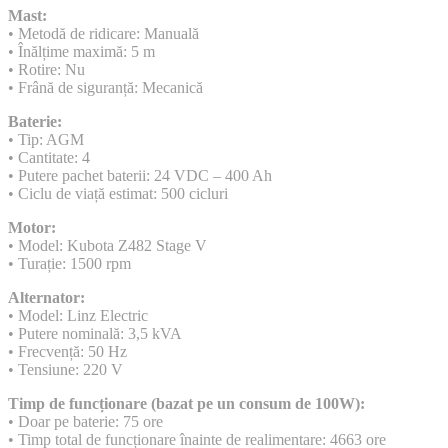
Mast:
• Metodă de ridicare: Manuală
• Înălțime maximă: 5 m
• Rotire: Nu
• Frână de siguranță: Mecanică
Baterie:
• Tip: AGM
• Cantitate: 4
• Putere pachet baterii: 24 VDC – 400 Ah
• Ciclu de viață estimat: 500 cicluri
Motor:
• Model: Kubota Z482 Stage V
• Turație: 1500 rpm
Alternator:
• Model: Linz Electric
• Putere nominală: 3,5 kVA
• Frecvență: 50 Hz
• Tensiune: 220 V
Timp de funcționare (bazat pe un consum de 100W):
• Doar pe baterie: 75 ore
• Timp total de funcționare înainte de realimentare: 4663 ore