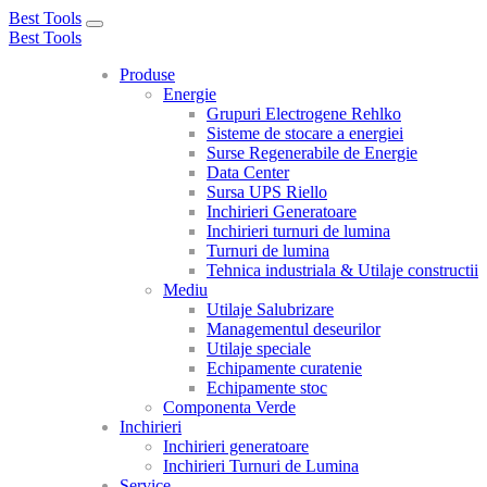
Best Tools
Toggle
Best Tools
navigation
Produse
Energie
Grupuri Electrogene Rehlko
Sisteme de stocare a energiei
Surse Regenerabile de Energie
Data Center
Sursa UPS Riello
Inchirieri Generatoare
Inchirieri turnuri de lumina
Turnuri de lumina
Tehnica industriala & Utilaje constructii
Mediu
Utilaje Salubrizare
Managementul deseurilor
Utilaje speciale
Echipamente curatenie
Echipamente stoc
Componenta Verde
Inchirieri
Inchirieri generatoare
Inchirieri Turnuri de Lumina
Service