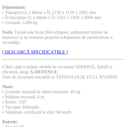
Dimensiuni:
• Transport (L x lățime x Î): 1150 x 1150 x 2492 mm
• În funcțiune (L x lățime x Î): 2325 x 2350 x 6000 mm
• Greutate: 1200 kg
Notă:
Turnul este livrat fără echipare, utilizatorul trebuie să
furnizeze și să monteze propriul echipament de monitorizare a
securității.
[ DESCARCĂ SPECIFICAȚIILE ]
Când cauți o unitate mobilă de securitate HIBRIDĂ, fiabilă și
eficientă, alege
X-DEFENCE
.
Turn de securitate tractabil cu TEHNOLOGIE FULL HYBRID.
Mast:
• Greutate maximă la vârful mastului: 40 kg
• Înălțime maximă: 8 m
• Rotire: 350°
• Tip mast: Hidraulic
• Stabilitate certificată la vânt: 80 km/h
Baterie:
• Tip: AGM