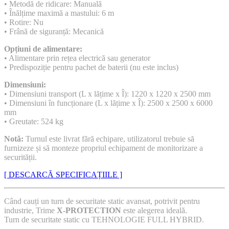
• Metodă de ridicare: Manuală
• Înălțime maximă a mastului: 6 m
• Rotire: Nu
• Frână de siguranță: Mecanică
Opțiuni de alimentare:
• Alimentare prin rețea electrică sau generator
• Predispoziție pentru pachet de baterii (nu este inclus)
Dimensiuni:
• Dimensiuni transport (L x lățime x Î): 1220 x 1220 x 2500 mm
• Dimensiuni în funcționare (L x lățime x Î): 2500 x 2500 x 6000
mm
• Greutate: 524 kg
Notă:
Turnul este livrat fără echipare, utilizatorul trebuie să
furnizeze și să monteze propriul echipament de monitorizare a
securității.
[ DESCARCĂ SPECIFICAȚIILE ]
Când cauți un turn de securitate static avansat, potrivit pentru
industrie, Trime
X-PROTECTION
este alegerea ideală.
Turn de securitate static cu TEHNOLOGIE FULL HYBRID.