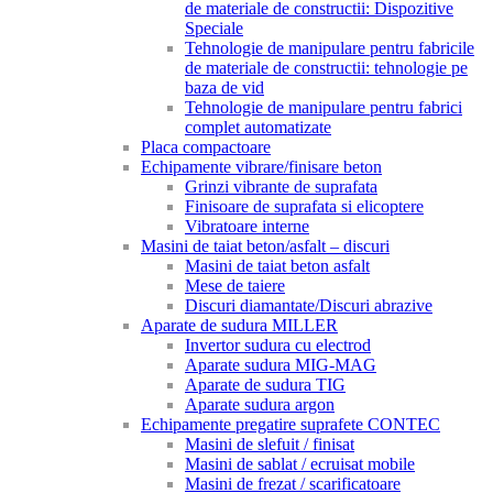
de materiale de constructii: Dispozitive
Speciale
Tehnologie de manipulare pentru fabricile
de materiale de constructii: tehnologie pe
baza de vid
Tehnologie de manipulare pentru fabrici
complet automatizate
Placa compactoare
Echipamente vibrare/finisare beton
Grinzi vibrante de suprafata
Finisoare de suprafata si elicoptere
Vibratoare interne
Masini de taiat beton/asfalt – discuri
Masini de taiat beton asfalt
Mese de taiere
Discuri diamantate/Discuri abrazive
Aparate de sudura MILLER
Invertor sudura cu electrod
Aparate sudura MIG-MAG
Aparate de sudura TIG
Aparate sudura argon
Echipamente pregatire suprafete CONTEC
Masini de slefuit / finisat
Masini de sablat / ecruisat mobile
Masini de frezat / scarificatoare