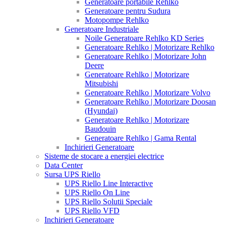
Generatoare portabile Rehlko
Generatoare pentru Sudura
Motopompe Rehlko
Generatoare Industriale
Noile Generatoare Rehlko KD Series
Generatoare Rehlko | Motorizare Rehlko
Generatoare Rehlko | Motorizare John
Deere
Generatoare Rehlko | Motorizare
Mitsubishi
Generatoare Rehlko | Motorizare Volvo
Generatoare Rehlko | Motorizare Doosan
(Hyundai)
Generatoare Rehlko | Motorizare
Baudouin
Generatoare Rehlko | Gama Rental
Inchirieri Generatoare
Sisteme de stocare a energiei electrice
Data Center
Sursa UPS Riello
UPS Riello Line Interactive
UPS Riello On Line
UPS Riello Solutii Speciale
UPS Riello VFD
Inchirieri Generatoare