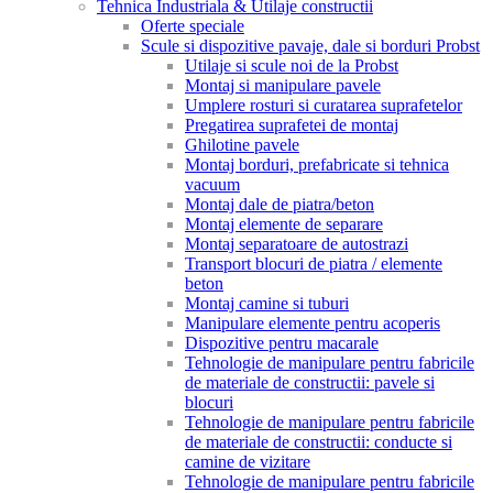
Tehnica Industriala & Utilaje constructii
Oferte speciale
Scule si dispozitive pavaje, dale si borduri Probst
Utilaje si scule noi de la Probst
Montaj si manipulare pavele
Umplere rosturi si curatarea suprafetelor
Pregatirea suprafetei de montaj
Ghilotine pavele
Montaj borduri, prefabricate si tehnica
vacuum
Montaj dale de piatra/beton
Montaj elemente de separare
Montaj separatoare de autostrazi
Transport blocuri de piatra / elemente
beton
Montaj camine si tuburi
Manipulare elemente pentru acoperis
Dispozitive pentru macarale
Tehnologie de manipulare pentru fabricile
de materiale de constructii: pavele si
blocuri
Tehnologie de manipulare pentru fabricile
de materiale de constructii: conducte si
camine de vizitare
Tehnologie de manipulare pentru fabricile