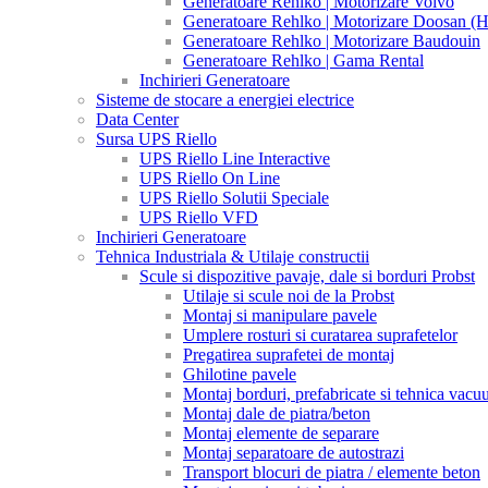
Generatoare Rehlko | Motorizare Volvo
Generatoare Rehlko | Motorizare Doosan (
Generatoare Rehlko | Motorizare Baudouin
Generatoare Rehlko | Gama Rental
Inchirieri Generatoare
Sisteme de stocare a energiei electrice
Data Center
Sursa UPS Riello
UPS Riello Line Interactive
UPS Riello On Line
UPS Riello Solutii Speciale
UPS Riello VFD
Inchirieri Generatoare
Tehnica Industriala & Utilaje constructii
Scule si dispozitive pavaje, dale si borduri Probst
Utilaje si scule noi de la Probst
Montaj si manipulare pavele
Umplere rosturi si curatarea suprafetelor
Pregatirea suprafetei de montaj
Ghilotine pavele
Montaj borduri, prefabricate si tehnica vac
Montaj dale de piatra/beton
Montaj elemente de separare
Montaj separatoare de autostrazi
Transport blocuri de piatra / elemente beton