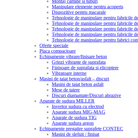
Montaj camine si tuburi
Manipulare elemente pentru acoperis
Dispozitive pentru macarale
Tehnologie de manipulare pentru fabricile de 
Tehnologie de manipulare pentru fabricile de 
Tehnologie de manipulare pentru fabricile de
Tehnologie de manipulare pentru fabricile de
Tehnologie de manipulare pentru fabrici com
Oferte speciale
Placa compactoare
Echipamente vibrare/finisare beton
Grinzi vibrante de suprafata
Finisoare de suprafata si elicoptere
Vibratoare interne
Masini de taiat beton/asfalt – discuri
Masini de taiat beton asfalt
Mese de taiere
Discuri diamantate/Discuri abrazive
Aparate de sudura MILLER
Invertor sudura cu electrod
Aparate sudura MIG-MAG
Aparate de sudura TIG
Aparate sudura argon
Echipamente pregatire suprafete CONTEC
Masini de slefuit / finisat