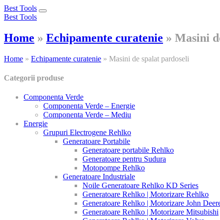
Best Tools
Toggle
Best Tools
navigation
Home
»
Echipamente curatenie
»
Masini d
Home
»
Echipamente curatenie
»
Masini de spalat pardoseli
Categorii produse
Componenta Verde
Componenta Verde – Energie
Componenta Verde – Mediu
Energie
Grupuri Electrogene Rehlko
Generatoare Portabile
Generatoare portabile Rehlko
Generatoare pentru Sudura
Motopompe Rehlko
Generatoare Industriale
Noile Generatoare Rehlko KD Series
Generatoare Rehlko | Motorizare Rehlko
Generatoare Rehlko | Motorizare John Deer
Generatoare Rehlko | Motorizare Mitsubishi