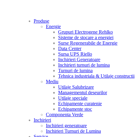
Produse
Energie
Grupuri Electrogene Rehlko
Sisteme de stocare a energiei
Surse Regenerabile de Energie
Data Center
Sursa UPS Riello
Inchirieri Generatoare
Inchirieri turnuri de lumina
Turnuri de lumina
Tehnica industriala & Utilaje constructii
Mediu
Utilaje Salubrizare
Managementul deseurilor
Utilaje speciale
Echipamente curatenie
Echipamente stoc
Componenta Verde
Inchirieri
Inchirieri generatoare
Inchirieri Turnuri de Lumina
Service