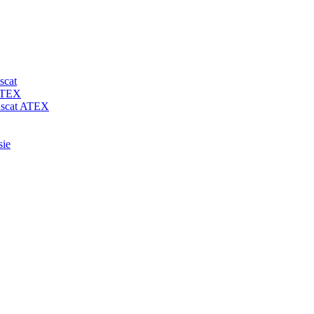
scat
 ATEX
-uscat ATEX
sie