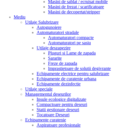
Masini de sablat / ecruisat mobile
Masini de frezat / scarificatoare
Masini de decopertat/stripper
Mediu
Utilaje Salubrizare
Autogunoiere
Automaturatori stradale
Automaturatori compacte
Automaturatori pe sasiu
Utilaje deszapezire
Pluguri si Lame de zapada
Sararite
Freze de zapada
Imprastietoare de solutii degivrante
Echipamente electrice pentru salubrizare
Echipamente de curatenie urbana
Echipamente dezinfectie
Utilaje speciale
Managementul deseurilor
Insule ecologice digitalizate
Compactoare pentru deseuri
Statii gestionare deseuri
Tocatoare Deseuri
Echipamente curatenie
Aspiratoare profesionale