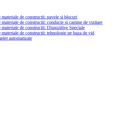
materiale de constructii: pavele si blocuri
materiale de constructii: conducte si camine de vizitare
 materiale de constructii: Dispozitive Speciale
 materiale de constructii: tehnologie pe baza de vid
plet automatizate