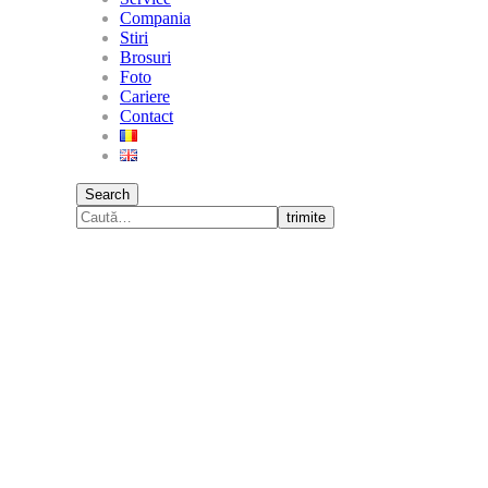
Compania
Stiri
Brosuri
Foto
Cariere
Contact
Search
trimite