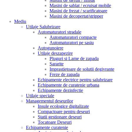
Masini de slefuit / finisat
Masini de sablat / ecruisat mobile
Masini de frezat / scarificatoare
Masini de decopertat/stripper
Mediu
Utilaje Salubrizare
Automaturatori stradale
Automaturatori compacte
Automaturatori pe sasiu
Autogunoiere
Utilaje deszapezire
Pluguri si Lame de zapada
Sararite
Imprastietoare de solutii degivrante
Freze de zapada
Echipamente electrice pentru salubrizare
Echipamente de curatenie urbana
Echipamente dezinfectie
Utilaje speciale
Managementul deseurilor
Insule ecologice digitalizate
Compactoare pentru deseuri
Statii gestionare deseuri
Tocatoare Deseuri
Echipamente curatenie