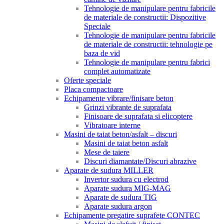
Tehnologie de manipulare pentru fabricile
de materiale de constructii: Dispozitive
Speciale
Tehnologie de manipulare pentru fabricile
de materiale de constructii: tehnologie pe
baza de vid
Tehnologie de manipulare pentru fabrici
complet automatizate
Oferte speciale
Placa compactoare
Echipamente vibrare/finisare beton
Grinzi vibrante de suprafata
Finisoare de suprafata si elicoptere
Vibratoare interne
Masini de taiat beton/asfalt – discuri
Masini de taiat beton asfalt
Mese de taiere
Discuri diamantate/Discuri abrazive
Aparate de sudura MILLER
Invertor sudura cu electrod
Aparate sudura MIG-MAG
Aparate de sudura TIG
Aparate sudura argon
Echipamente pregatire suprafete CONTEC