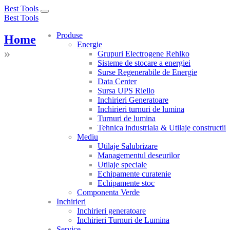
Best Tools
Toggle
Best Tools
navigation
Produse
Home
Energie
»
Grupuri Electrogene Rehlko
Sisteme de stocare a energiei
Surse Regenerabile de Energie
Data Center
Sursa UPS Riello
Inchirieri Generatoare
Inchirieri turnuri de lumina
Turnuri de lumina
Tehnica industriala & Utilaje constructii
Mediu
Utilaje Salubrizare
Managementul deseurilor
Utilaje speciale
Echipamente curatenie
Echipamente stoc
Componenta Verde
Inchirieri
Inchirieri generatoare
Inchirieri Turnuri de Lumina
Service