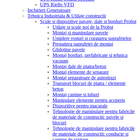
UPS Riello VFD
Inchirieri Generatoare
Tehnica Industriala & Utilaje constructii
Scule si dispozitive pavaje, dale si borduri Probst
Utilaje si scule noi de la Probst
Montaj si manipulare pavele
Umplere rosturi si curatarea suprafetelor
Pregatirea suprafetei de montaj
Ghilotine pavele
Montaj borduri, prefabricate si tehnica
vacuum
Montaj dale de piatra/beton
Montaj elemente de separare
Montaj separatoare de autostrazi
Transport blocuri de piatra / elemente
beton
Montaj camine si tuburi
Manipulare elemente pentru acoperis
Dispozitive pentru macarale
Tehnologie de manipulare pentru fabricile
de materiale de constructii: pavele si
blocuri
Tehnologie de manipulare pentru fabricile
de materiale de constructii: conducte si
camine de vizitare