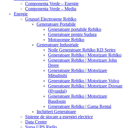
Componenta Verde – Energie
Componenta Verde – Mediu
Energie
Grupuri Electrogene Rehlko
Generatoare Portabile
Generatoare portabile Rehlko
Generatoare pentru Sudura
Motopompe Rehlko
Generatoare Industriale
Noile Generatoare Rehlko KD Series
Generatoare Rehlko | Motorizare Rehlko
Generatoare Rehlko | Motorizare John
Deere
Generatoare Rehlko | Motorizare
Mitsubishi
Generatoare Rehlko | Motorizare Volvo
Generatoare Rehlko | Motorizare Doosan
(Hyundai)
Generatoare Rehlko | Motorizare
Baudouin
Generatoare Rehlko | Gama Rental
Inchirieri Generatoare
Sisteme de stocare a energiei electrice
Data Center
Sursa UPS Riello