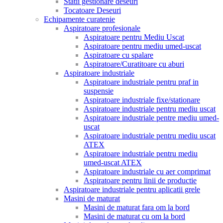
Statii gestionare deseuri
Tocatoare Deseuri
Echipamente curatenie
Aspiratoare profesionale
Aspiratoare pentru Mediu Uscat
Aspiratoare pentru mediu umed-uscat
Aspiratoare cu spalare
Aspiratoare/Curatitoare cu aburi
Aspiratoare industriale
Aspiratoare industriale pentru praf in
suspensie
Aspiratoare industriale fixe/stationare
Aspiratoare industriale pentru mediu uscat
Aspiratoare industriale pentre mediu umed-
uscat
Aspiratoare industriale pentru mediu uscat
ATEX
Aspiratoare industriale pentru mediu
umed-uscat ATEX
Aspiratoare industriale cu aer comprimat
Aspiratoare pentru linii de productie
Aspiratoare industriale pentru aplicatii grele
Masini de maturat
Masini de maturat fara om la bord
Masini de maturat cu om la bord