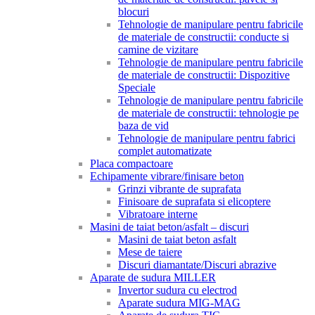
blocuri
Tehnologie de manipulare pentru fabricile
de materiale de constructii: conducte si
camine de vizitare
Tehnologie de manipulare pentru fabricile
de materiale de constructii: Dispozitive
Speciale
Tehnologie de manipulare pentru fabricile
de materiale de constructii: tehnologie pe
baza de vid
Tehnologie de manipulare pentru fabrici
complet automatizate
Placa compactoare
Echipamente vibrare/finisare beton
Grinzi vibrante de suprafata
Finisoare de suprafata si elicoptere
Vibratoare interne
Masini de taiat beton/asfalt – discuri
Masini de taiat beton asfalt
Mese de taiere
Discuri diamantate/Discuri abrazive
Aparate de sudura MILLER
Invertor sudura cu electrod
Aparate sudura MIG-MAG