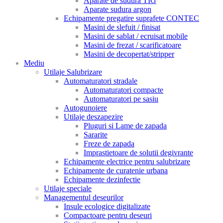
Aparate de sudura TIG
Aparate sudura argon
Echipamente pregatire suprafete CONTEC
Masini de slefuit / finisat
Masini de sablat / ecruisat mobile
Masini de frezat / scarificatoare
Masini de decopertat/stripper
Mediu
Utilaje Salubrizare
Automaturatori stradale
Automaturatori compacte
Automaturatori pe sasiu
Autogunoiere
Utilaje deszapezire
Pluguri si Lame de zapada
Sararite
Freze de zapada
Imprastietoare de solutii degivrante
Echipamente electrice pentru salubrizare
Echipamente de curatenie urbana
Echipamente dezinfectie
Utilaje speciale
Managementul deseurilor
Insule ecologice digitalizate
Compactoare pentru deseuri