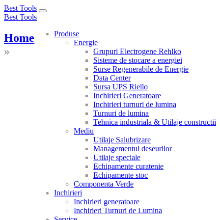
Best Tools
Toggle
Best Tools
navigation
Produse
Home
Energie
»
Grupuri Electrogene Rehlko
Sisteme de stocare a energiei
Surse Regenerabile de Energie
Data Center
Sursa UPS Riello
Inchirieri Generatoare
Inchirieri turnuri de lumina
Turnuri de lumina
Tehnica industriala & Utilaje constructii
Mediu
Utilaje Salubrizare
Managementul deseurilor
Utilaje speciale
Echipamente curatenie
Echipamente stoc
Componenta Verde
Inchirieri
Inchirieri generatoare
Inchirieri Turnuri de Lumina
Service