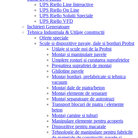
UPS Riello Line Interactive
UPS Riello On Line
UPS Riello Solutii Speciale
UPS Riello VFD
Inchirieri Generatoare
Tehnica Industriala & Utilaje constructii
Oferte speciale
Scule si dispozitive pavaje, dale si borduri Probst
Utilaje si scule noi de la Probst
Montaj si manipulare pavele
Umplere rosturi si curatarea suprafetelor
Pregatirea suprafetei de montaj
Ghilotine pavele
Montaj borduri, prefabricate si tehnica
vacuum
Montaj dale de piatra/beton
Montaj elemente de separare
Montaj separatoare de autostrazi
Transport blocuri de piatra / elemente
beton
Montaj camine si tuburi
Manipulare elemente pentru acoperis
Dispozitive pentru macarale
Tehnologie de manipulare pentru fabricile
de materiale de constructii: pavele si