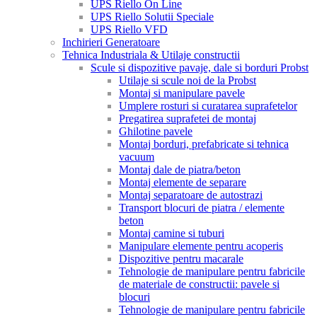
UPS Riello On Line
UPS Riello Solutii Speciale
UPS Riello VFD
Inchirieri Generatoare
Tehnica Industriala & Utilaje constructii
Scule si dispozitive pavaje, dale si borduri Probst
Utilaje si scule noi de la Probst
Montaj si manipulare pavele
Umplere rosturi si curatarea suprafetelor
Pregatirea suprafetei de montaj
Ghilotine pavele
Montaj borduri, prefabricate si tehnica
vacuum
Montaj dale de piatra/beton
Montaj elemente de separare
Montaj separatoare de autostrazi
Transport blocuri de piatra / elemente
beton
Montaj camine si tuburi
Manipulare elemente pentru acoperis
Dispozitive pentru macarale
Tehnologie de manipulare pentru fabricile
de materiale de constructii: pavele si
blocuri
Tehnologie de manipulare pentru fabricile