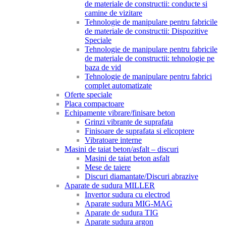
de materiale de constructii: conducte si
camine de vizitare
Tehnologie de manipulare pentru fabricile
de materiale de constructii: Dispozitive
Speciale
Tehnologie de manipulare pentru fabricile
de materiale de constructii: tehnologie pe
baza de vid
Tehnologie de manipulare pentru fabrici
complet automatizate
Oferte speciale
Placa compactoare
Echipamente vibrare/finisare beton
Grinzi vibrante de suprafata
Finisoare de suprafata si elicoptere
Vibratoare interne
Masini de taiat beton/asfalt – discuri
Masini de taiat beton asfalt
Mese de taiere
Discuri diamantate/Discuri abrazive
Aparate de sudura MILLER
Invertor sudura cu electrod
Aparate sudura MIG-MAG
Aparate de sudura TIG
Aparate sudura argon