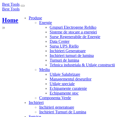
Best Tools
Toggle
Best Tools
navigation
Produse
Home
Energie
»
Grupuri Electrogene Rehlko
Sisteme de stocare a energiei
Surse Regenerabile de Energie
Data Center
Sursa UPS Riello
Inchirieri Generatoare
Inchirieri turnuri de lumina
Turnuri de lumina
Tehnica industriala & Utilaje constructii
Mediu
Utilaje Salubrizare
Managementul deseurilor
Utilaje speciale
Echipamente curatenie
Echipamente stoc
Componenta Verde
Inchirieri
Inchirieri generatoare
Inchirieri Turnuri de Lumina
Service