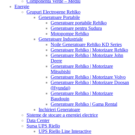
Componenta Verde – Mediu
Energie
Grupuri Electrogene Rehlko
Generatoare Portabile
Generatoare portabile Rehlko
Generatoare pentru Sudura
Motopompe Rehlko
Generatoare Industriale
Noile Generatoare Rehlko KD Series
Generatoare Rehlko | Motorizare Rehlko
Generatoare Rehlko | Motorizare John
Deere
Generatoare Rehlko | Motorizare
Mitsubishi
Generatoare Rehlko | Motorizare Volvo
Generatoare Rehlko | Motorizare Doosan
(Hyundai)
Generatoare Rehlko | Motorizare
Baudouin
Generatoare Rehlko | Gama Rental
Inchirieri Generatoare
Sisteme de stocare a energiei electrice
Data Center
Sursa UPS Riello
UPS Riello Line Interactive