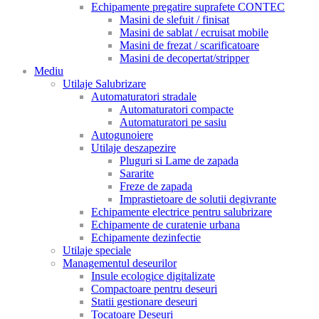
Echipamente pregatire suprafete CONTEC
Masini de slefuit / finisat
Masini de sablat / ecruisat mobile
Masini de frezat / scarificatoare
Masini de decopertat/stripper
Mediu
Utilaje Salubrizare
Automaturatori stradale
Automaturatori compacte
Automaturatori pe sasiu
Autogunoiere
Utilaje deszapezire
Pluguri si Lame de zapada
Sararite
Freze de zapada
Imprastietoare de solutii degivrante
Echipamente electrice pentru salubrizare
Echipamente de curatenie urbana
Echipamente dezinfectie
Utilaje speciale
Managementul deseurilor
Insule ecologice digitalizate
Compactoare pentru deseuri
Statii gestionare deseuri
Tocatoare Deseuri