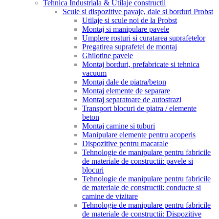
Tehnica Industriala & Utilaje constructii
Scule si dispozitive pavaje, dale si borduri Probst
Utilaje si scule noi de la Probst
Montaj si manipulare pavele
Umplere rosturi si curatarea suprafetelor
Pregatirea suprafetei de montaj
Ghilotine pavele
Montaj borduri, prefabricate si tehnica
vacuum
Montaj dale de piatra/beton
Montaj elemente de separare
Montaj separatoare de autostrazi
Transport blocuri de piatra / elemente
beton
Montaj camine si tuburi
Manipulare elemente pentru acoperis
Dispozitive pentru macarale
Tehnologie de manipulare pentru fabricile
de materiale de constructii: pavele si
blocuri
Tehnologie de manipulare pentru fabricile
de materiale de constructii: conducte si
camine de vizitare
Tehnologie de manipulare pentru fabricile
de materiale de constructii: Dispozitive