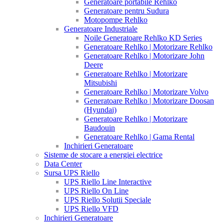
Generatoare portabile Rehlko
Generatoare pentru Sudura
Motopompe Rehlko
Generatoare Industriale
Noile Generatoare Rehlko KD Series
Generatoare Rehlko | Motorizare Rehlko
Generatoare Rehlko | Motorizare John
Deere
Generatoare Rehlko | Motorizare
Mitsubishi
Generatoare Rehlko | Motorizare Volvo
Generatoare Rehlko | Motorizare Doosan
(Hyundai)
Generatoare Rehlko | Motorizare
Baudouin
Generatoare Rehlko | Gama Rental
Inchirieri Generatoare
Sisteme de stocare a energiei electrice
Data Center
Sursa UPS Riello
UPS Riello Line Interactive
UPS Riello On Line
UPS Riello Solutii Speciale
UPS Riello VFD
Inchirieri Generatoare