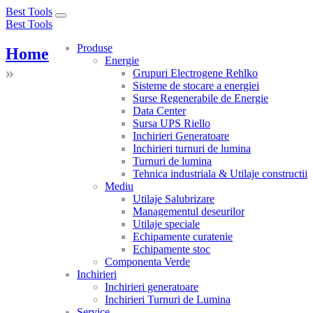
Best Tools
Toggle
Best Tools
navigation
Produse
Home
Energie
»
Grupuri Electrogene Rehlko
Sisteme de stocare a energiei
Surse Regenerabile de Energie
Data Center
Sursa UPS Riello
Inchirieri Generatoare
Inchirieri turnuri de lumina
Turnuri de lumina
Tehnica industriala & Utilaje constructii
Mediu
Utilaje Salubrizare
Managementul deseurilor
Utilaje speciale
Echipamente curatenie
Echipamente stoc
Componenta Verde
Inchirieri
Inchirieri generatoare
Inchirieri Turnuri de Lumina
Service