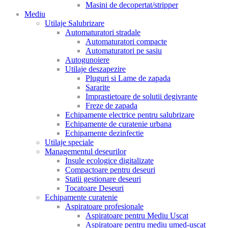
Masini de decopertat/stripper
Mediu
Utilaje Salubrizare
Automaturatori stradale
Automaturatori compacte
Automaturatori pe sasiu
Autogunoiere
Utilaje deszapezire
Pluguri si Lame de zapada
Sararite
Imprastietoare de solutii degivrante
Freze de zapada
Echipamente electrice pentru salubrizare
Echipamente de curatenie urbana
Echipamente dezinfectie
Utilaje speciale
Managementul deseurilor
Insule ecologice digitalizate
Compactoare pentru deseuri
Statii gestionare deseuri
Tocatoare Deseuri
Echipamente curatenie
Aspiratoare profesionale
Aspiratoare pentru Mediu Uscat
Aspiratoare pentru mediu umed-uscat