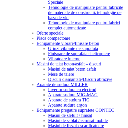
Speciale
Tehnologie de manipulare pentru fabricile
de materiale de constructii: tehnologie pe
baza de vid
Tehnologie de manipulare pentru fabrici
complet automatizate
Oferte speciale
Placa compactoare
Echipamente vibrare/finisare beton
Grinzi vibrante de suprafata
Finisoare de suprafata si elicoptere
Vibratoare interne
Masini de taiat beton/asfalt – discuri
Masini de taiat beton asfalt
Mese de taiere
Discuri diamantate/Discuri abrazive
Aparate de sudura MILLER
Invertor sudura cu electrod
Aparate sudura MIG-MAG
Aparate de sudura TIG
Aparate sudura argon
Echipamente pregatire suprafete CONTEC
Masini de slefuit / finisat
Masini de sablat / ecruisat mobile
Masini de frezat / scarificatoare