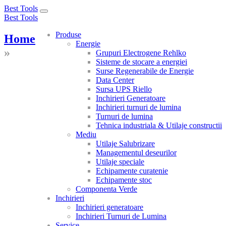
Best Tools
Toggle
Best Tools
navigation
Produse
Home
Energie
»
Grupuri Electrogene Rehlko
Sisteme de stocare a energiei
Surse Regenerabile de Energie
Data Center
Sursa UPS Riello
Inchirieri Generatoare
Inchirieri turnuri de lumina
Turnuri de lumina
Tehnica industriala & Utilaje constructii
Mediu
Utilaje Salubrizare
Managementul deseurilor
Utilaje speciale
Echipamente curatenie
Echipamente stoc
Componenta Verde
Inchirieri
Inchirieri generatoare
Inchirieri Turnuri de Lumina
Service