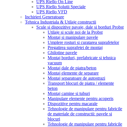
UPS Riello On Line
UPS Riello Solutii Speciale
UPS Riello VFD
Inchirieri Generatoare
Tehnica Industriala & Utilaje constructii
Scule si dispozitive pavaje, dale si borduri Probst
Utilaje si scule noi de la Probst
Montaj si manipulare pavele
Umplere rosturi si curatarea suprafetelor
Pregatirea suprafetei de montaj
Ghilotine pavele
Montaj borduri, prefabricate si tehnica
vacuum
Montaj dale de piatra/beton
Montaj elemente de separare
Montaj separatoare de autostrazi
Transport blocuri de piatra / elemente
beton
Montaj camine si tuburi
Manipulare elemente pentru acoperis
Dispozitive pentru macarale
Tehnologie de manipulare pentru fabricile
de materiale de constructii: pavele si
blocuri
Tehnologie de manipulare pentru fabricile