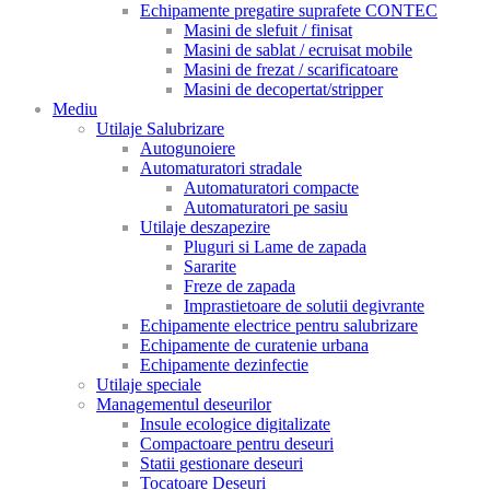
Echipamente pregatire suprafete CONTEC
Masini de slefuit / finisat
Masini de sablat / ecruisat mobile
Masini de frezat / scarificatoare
Masini de decopertat/stripper
Mediu
Utilaje Salubrizare
Autogunoiere
Automaturatori stradale
Automaturatori compacte
Automaturatori pe sasiu
Utilaje deszapezire
Pluguri si Lame de zapada
Sararite
Freze de zapada
Imprastietoare de solutii degivrante
Echipamente electrice pentru salubrizare
Echipamente de curatenie urbana
Echipamente dezinfectie
Utilaje speciale
Managementul deseurilor
Insule ecologice digitalizate
Compactoare pentru deseuri
Statii gestionare deseuri
Tocatoare Deseuri