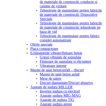
de materiale de constructii: conducte si
camine de vizitare
Tehnologie de manipulare pentru fabricile
de materiale de constructii: Dispozitive
Speciale
Tehnologie de manipulare pentru fabricile
de materiale de constructii: tehnologie pe
baza de vid
Tehnologie de manipulare pentru fabrici
complet automatizate
Oferte speciale
Placa compactoare
Echipamente vibrare/finisare beton
Grinzi vibrante de suprafata
Finisoare de suprafata si elicoptere
Vibratoare interne
Masini de taiat beton/asfalt – discuri
Masini de taiat beton asfalt
Mese de taiere
Discuri diamantate/Discuri abrazive
Aparate de sudura MILLER
Invertor sudura cu electrod
Aparate sudura MIG-MAG
Aparate de sudura TIG
Aparate sudura argon