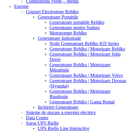
Componenta Verde – Mediu
Energie
Grupuri Electrogene Rehlko
Generatoare Portabile
Generatoare portabile Rehlko
Generatoare pentru Sudura
Motopompe Rehlko
Generatoare Industriale
Noile Generatoare Rehlko KD Series
Generatoare Rehlko | Motorizare Rehlko
Generatoare Rehlko | Motorizare John
Deere
Generatoare Rehlko | Motorizare
Mitsubishi
Generatoare Rehlko | Motorizare Volvo
Generatoare Rehlko | Motorizare Doosan
(Hyundai)
Generatoare Rehlko | Motorizare
Baudouin
Generatoare Rehlko | Gama Rental
Inchirieri Generatoare
Sisteme de stocare a energiei electrice
Data Center
Sursa UPS Riello
UPS Riello Line Interactive