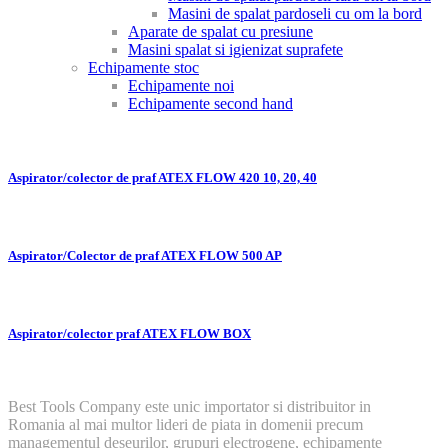
Masini de spalat pardoseli cu om la bord
Aparate de spalat cu presiune
Masini spalat si igienizat suprafete
Echipamente stoc
Echipamente noi
Echipamente second hand
Aspirator/colector de praf ATEX FLOW 420 10, 20, 40
Aspirator/Colector de praf ATEX FLOW 500 AP
Aspirator/colector praf ATEX FLOW BOX
Best Tools Company este unic importator si distribuitor in
Romania al mai multor lideri de piata in domenii precum
managementul deseurilor, grupuri electrogene, echipamente