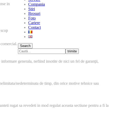
inse in
Compania
Stiri
Brosuri
Foto
Cariere
Contact
n scop
 comercial.
Search
trimite
 informare generala, nefiind insotite de nici un fel de garanţii,
a nelimitata/nedeterminata de timp, din orice motive tehnice sau
nteti rugat sa revedeti in mod regulat aceasta sectiune pentru a fi la