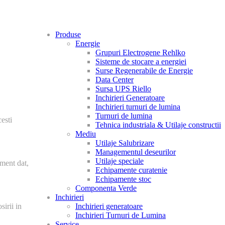
Produse
Energie
Grupuri Electrogene Rehlko
Sisteme de stocare a energiei
Surse Regenerabile de Energie
Data Center
Sursa UPS Riello
Inchirieri Generatoare
Inchirieri turnuri de lumina
Turnuri de lumina
esti
Tehnica industriala & Utilaje constructii
Mediu
Utilaje Salubrizare
Managementul deseurilor
Utilaje speciale
oment dat,
Echipamente curatenie
Echipamente stoc
Componenta Verde
Inchirieri
sirii in
Inchirieri generatoare
Inchirieri Turnuri de Lumina
Service