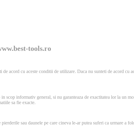
 www.best-tools.ro
ti de acord cu aceste conditii de utilizare. Daca nu sunteti de acord cu ac
 in scop informativ general, si nu garanteaza de exactitatea lor la un m
atiile sa fie exacte.
pierderile sau daunele pe care cineva le-ar putea suferi ca urmare a folo