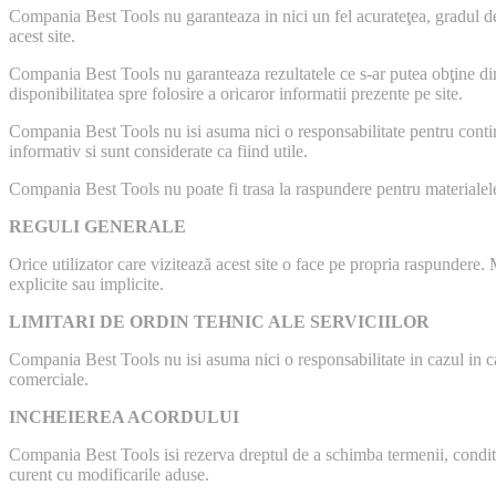
Compania Best Tools nu garanteaza in nici un fel acurateţea, gradul de u
acest site.
Compania Best Tools nu garanteaza rezultatele ce s-ar putea obţine din u
disponibilitatea spre folosire a oricaror informatii prezente pe site.
Compania Best Tools nu isi asuma nici o responsabilitate pentru continu
informativ si sunt considerate ca fiind utile.
Compania Best Tools nu poate fi trasa la raspundere pentru materialele
REGULI GENERALE
Orice utilizator care vizitează acest site o face pe propria raspundere. M
explicite sau implicite.
LIMITARI DE ORDIN TEHNIC ALE SERVICIILOR
Compania Best Tools nu isi asuma nici o responsabilitate in cazul in car
comerciale.
INCHEIEREA ACORDULUI
Compania Best Tools isi rezerva dreptul de a schimba termenii, conditiil
curent cu modificarile aduse.