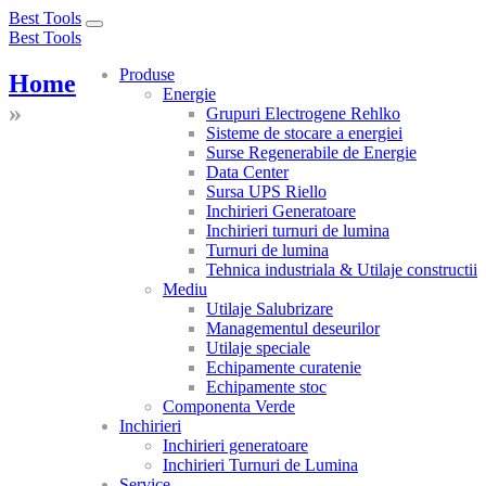
Best Tools
Toggle
Best Tools
navigation
Produse
Home
Energie
»
Grupuri Electrogene Rehlko
Sisteme de stocare a energiei
Surse Regenerabile de Energie
Data Center
Sursa UPS Riello
Inchirieri Generatoare
Inchirieri turnuri de lumina
Turnuri de lumina
Tehnica industriala & Utilaje constructii
Mediu
Utilaje Salubrizare
Managementul deseurilor
Utilaje speciale
Echipamente curatenie
Echipamente stoc
Componenta Verde
Inchirieri
Inchirieri generatoare
Inchirieri Turnuri de Lumina
Service