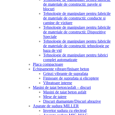
de materiale de constructii: pavele si
blocuri
Tehnologie de manipulare pentru fabricile
de materiale de constructii: conducte si
camine de vizitare
Tehnologie de manipulare pentru fabricile
de materiale de constructii: Dispozitive
Speciale
Tehnologie de manipulare pentru fabricile
de materiale de constructii: tehnologie pe
baza de vid
Tehnologie de manipulare pentru fabrici
complet automatizate
Placa compactoare
Echipamente vibrare/finisare beton
Grinzi vibrante de suprafata
Finisoare de suprafata si elicoptere
Vibratoare interne
Masini de taiat beton/asfalt – discuri
Masini de taiat beton asfalt
Mese de taiere
Discuri diamantate/Discuri abrazive
Aparate de sudura MILLER
Invertor sudura cu electrod