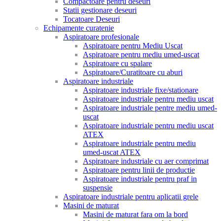
Compactoare pentru deseuri
Statii gestionare deseuri
Tocatoare Deseuri
Echipamente curatenie
Aspiratoare profesionale
Aspiratoare pentru Mediu Uscat
Aspiratoare pentru mediu umed-uscat
Aspiratoare cu spalare
Aspiratoare/Curatitoare cu aburi
Aspiratoare industriale
Aspiratoare industriale fixe/stationare
Aspiratoare industriale pentru mediu uscat
Aspiratoare industriale pentre mediu umed-
uscat
Aspiratoare industriale pentru mediu uscat
ATEX
Aspiratoare industriale pentru mediu
umed-uscat ATEX
Aspiratoare industriale cu aer comprimat
Aspiratoare pentru linii de productie
Aspiratoare industriale pentru praf in
suspensie
Aspiratoare industriale pentru aplicatii grele
Masini de maturat
Masini de maturat fara om la bord