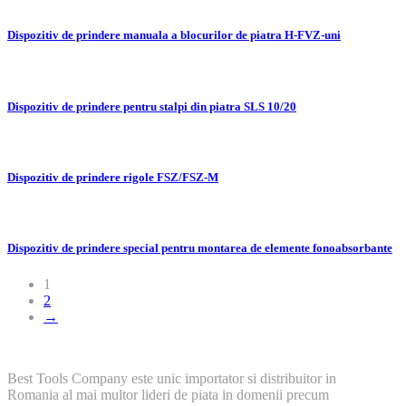
Dispozitiv de prindere manuala a blocurilor de piatra H-FVZ-uni
Dispozitiv de prindere pentru stalpi din piatra SLS 10/20
Dispozitiv de prindere rigole FSZ/FSZ-M
Dispozitiv de prindere special pentru montarea de elemente fonoabsorbante
1
2
→
Best Tools Company este unic importator si distribuitor in
Romania al mai multor lideri de piata in domenii precum