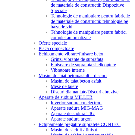
de materiale de constructii: Dispozitive
Speciale
Tehnologie de manipulare pentru fabricile
de materiale de constructii: tehnologie pe
baza de vid
Tehnologie de manipulare pentru fabrici
complet automatizate
Oferte speciale
Placa compactoare
Echipamente vibrare/finisare beton
Grinzi vibrante de suprafata
Finisoare de suprafata si elicoptere
Vibratoare interne
Masini de taiat beton/asfalt – discuri
Masini de taiat beton asfalt
Mese de taiere
Discuri diamantate/Discuri abrazive
Aparate de sudura MILLER
Invertor sudura cu electrod
Aparate sudura MIG-MAG
Aparate de sudura TIG
Aparate sudura argon
Echipamente pregatire suprafete CONTEC
Masini de slefuit / finisat