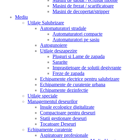
Masini de sablat / ecruisat mobile
Masini de frezat / scarificatoare
Masini de decopertat/stripper
Mediu
Utilaje Salubrizare
Automaturatori stradale
Automaturatori compacte
Automaturatori pe sasiu
Autogunoiere
Utilaje deszapezire
Pluguri si Lame de zapada
Sararite
Imprastietoare de solutii degivrante
Freze de zapada
Echipamente electrice pentru salubrizare
Echipamente de curatenie urbana
Echipamente dezinfectie
Utilaje speciale
Managementul deseurilor
Insule ecologice digitalizate
Compactoare pentru deseuri
Statii gestionare deseuri
Tocatoare Deseuri
Echipamente curatenie
Aspiratoare profesionale