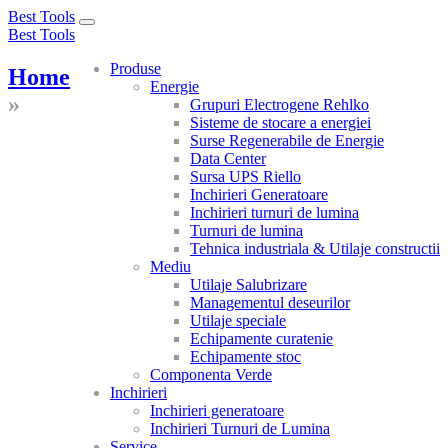
Best Tools
Toggle
Best Tools
navigation
Produse
Home
Energie
»
Grupuri Electrogene Rehlko
Sisteme de stocare a energiei
Surse Regenerabile de Energie
Data Center
Sursa UPS Riello
Inchirieri Generatoare
Inchirieri turnuri de lumina
Turnuri de lumina
Tehnica industriala & Utilaje constructii
Mediu
Utilaje Salubrizare
Managementul deseurilor
Utilaje speciale
Echipamente curatenie
Echipamente stoc
Componenta Verde
Inchirieri
Inchirieri generatoare
Inchirieri Turnuri de Lumina
Service