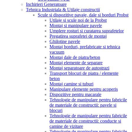
Inchirieri Generatoare
Tehnica Industriala & Utilaje constructii
Scule si dispozitive pavaje, dale si borduri Probst
Utilaje si scule noi de la Probst
Montaj si manipulare pavele
Umplere rosturi si curatarea suprafetelor
Pregatirea suprafetei de montaj
Ghilotine pavele
Montaj borduri, prefabricate si tehnica
vacuum
Montaj dale de piatra/beton
Montaj elemente de separare
Montaj separatoare de autostrazi
Transport blocuri de piatra / elemente
beton
Montaj camine si tuburi
Manipulare elemente pentru acoperis
Dispozitive pentru macarale
Tehnologie de manipulare pentru fabricile
de materiale de constructii: pavele si
blocuri
Tehnologie de manipulare pentru fabricile
de materiale de constructii: conducte si
camine de vizitare
Tehnologie de manipulare pentru fabricile