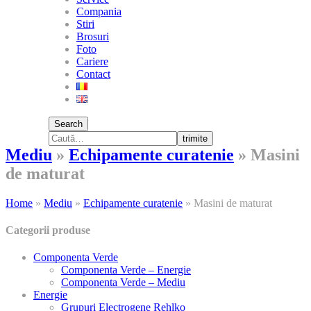
Compania
Stiri
Brosuri
Foto
Cariere
Contact
Search
trimite
Mediu
»
Echipamente curatenie
»
Masini
de maturat
Home
»
Mediu
»
Echipamente curatenie
»
Masini de maturat
Categorii produse
Componenta Verde
Componenta Verde – Energie
Componenta Verde – Mediu
Energie
Grupuri Electrogene Rehlko