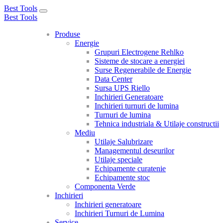
Best Tools
Toggle
Best Tools
navigation
Produse
Energie
Grupuri Electrogene Rehlko
Sisteme de stocare a energiei
Surse Regenerabile de Energie
Data Center
Sursa UPS Riello
Inchirieri Generatoare
Inchirieri turnuri de lumina
Turnuri de lumina
Tehnica industriala & Utilaje constructii
Mediu
Utilaje Salubrizare
Managementul deseurilor
Utilaje speciale
Echipamente curatenie
Echipamente stoc
Componenta Verde
Inchirieri
Inchirieri generatoare
Inchirieri Turnuri de Lumina
Service