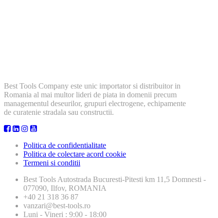
Best Tools Company este unic importator si distribuitor in
Romania al mai multor lideri de piata in domenii precum
managementul deseurilor, grupuri electrogene, echipamente
de curatenie stradala sau constructii.
Politica de confidentialitate
Politica de colectare acord cookie
Termeni si conditii
Best Tools
Autostrada Bucuresti-Pitesti km 11,5 Domnesti -
077090, Ilfov, ROMANIA
+40 21 318 36 87
vanzari@best-tools.ro
Luni - Vineri : 9:00 - 18:00