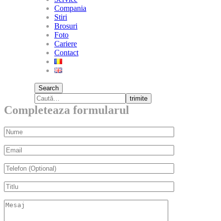
Compania
Stiri
Brosuri
Foto
Cariere
Contact
Search
trimite
Completeaza formularul