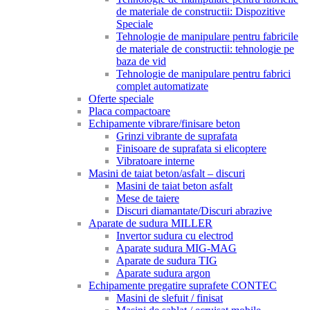
de materiale de constructii: Dispozitive
Speciale
Tehnologie de manipulare pentru fabricile
de materiale de constructii: tehnologie pe
baza de vid
Tehnologie de manipulare pentru fabrici
complet automatizate
Oferte speciale
Placa compactoare
Echipamente vibrare/finisare beton
Grinzi vibrante de suprafata
Finisoare de suprafata si elicoptere
Vibratoare interne
Masini de taiat beton/asfalt – discuri
Masini de taiat beton asfalt
Mese de taiere
Discuri diamantate/Discuri abrazive
Aparate de sudura MILLER
Invertor sudura cu electrod
Aparate sudura MIG-MAG
Aparate de sudura TIG
Aparate sudura argon
Echipamente pregatire suprafete CONTEC
Masini de slefuit / finisat