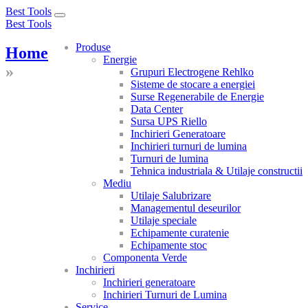
Best Tools
Toggle
Best Tools
navigation
Produse
Home
Energie
»
Grupuri Electrogene Rehlko
Sisteme de stocare a energiei
Surse Regenerabile de Energie
Data Center
Sursa UPS Riello
Inchirieri Generatoare
Inchirieri turnuri de lumina
Turnuri de lumina
Tehnica industriala & Utilaje constructii
Mediu
Utilaje Salubrizare
Managementul deseurilor
Utilaje speciale
Echipamente curatenie
Echipamente stoc
Componenta Verde
Inchirieri
Inchirieri generatoare
Inchirieri Turnuri de Lumina
Service