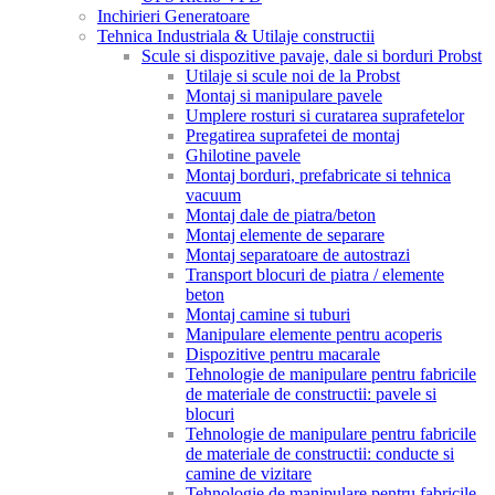
Inchirieri Generatoare
Tehnica Industriala & Utilaje constructii
Scule si dispozitive pavaje, dale si borduri Probst
Utilaje si scule noi de la Probst
Montaj si manipulare pavele
Umplere rosturi si curatarea suprafetelor
Pregatirea suprafetei de montaj
Ghilotine pavele
Montaj borduri, prefabricate si tehnica
vacuum
Montaj dale de piatra/beton
Montaj elemente de separare
Montaj separatoare de autostrazi
Transport blocuri de piatra / elemente
beton
Montaj camine si tuburi
Manipulare elemente pentru acoperis
Dispozitive pentru macarale
Tehnologie de manipulare pentru fabricile
de materiale de constructii: pavele si
blocuri
Tehnologie de manipulare pentru fabricile
de materiale de constructii: conducte si
camine de vizitare
Tehnologie de manipulare pentru fabricile