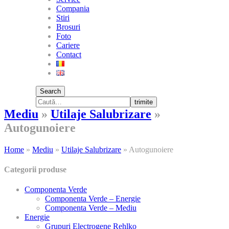
Compania
Stiri
Brosuri
Foto
Cariere
Contact
Search
trimite
Mediu
»
Utilaje Salubrizare
»
Autogunoiere
Home
»
Mediu
»
Utilaje Salubrizare
»
Autogunoiere
Categorii produse
Componenta Verde
Componenta Verde – Energie
Componenta Verde – Mediu
Energie
Grupuri Electrogene Rehlko