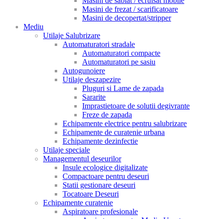
Masini de sablat / ecruisat mobile
Masini de frezat / scarificatoare
Masini de decopertat/stripper
Mediu
Utilaje Salubrizare
Automaturatori stradale
Automaturatori compacte
Automaturatori pe sasiu
Autogunoiere
Utilaje deszapezire
Pluguri si Lame de zapada
Sararite
Imprastietoare de solutii degivrante
Freze de zapada
Echipamente electrice pentru salubrizare
Echipamente de curatenie urbana
Echipamente dezinfectie
Utilaje speciale
Managementul deseurilor
Insule ecologice digitalizate
Compactoare pentru deseuri
Statii gestionare deseuri
Tocatoare Deseuri
Echipamente curatenie
Aspiratoare profesionale