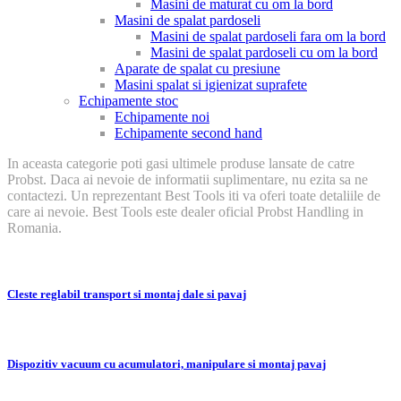
Masini de maturat cu om la bord
Masini de spalat pardoseli
Masini de spalat pardoseli fara om la bord
Masini de spalat pardoseli cu om la bord
Aparate de spalat cu presiune
Masini spalat si igienizat suprafete
Echipamente stoc
Echipamente noi
Echipamente second hand
In aceasta categorie poti gasi ultimele produse lansate de catre
Probst. Daca ai nevoie de informatii suplimentare, nu ezita sa ne
contactezi. Un reprezentant Best Tools iti va oferi toate detaliile de
care ai nevoie. Best Tools este dealer oficial Probst Handling in
Romania.
Cleste reglabil transport si montaj dale si pavaj
Dispozitiv vacuum cu acumulatori, manipulare si montaj pavaj