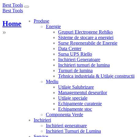
Best Tools
Toggle
Best Tools
navigation
Produse
Home
Energie
»
Grupuri Electrogene Rehlko
Sisteme de stocare a energiei
Surse Regenerabile de Energie
Data Center
Sursa UPS Riello
Inchirieri Generatoare
Inchirieri turnuri de lumina
Turnuri de lumina
Tehnica industriala & Utilaje constructii
Mediu
Utilaje Salubrizare
Managementul deseurilor
Utilaje speciale
Echipamente curatenie
Echipamente stoc
Componenta Verde
Inchirieri
Inchirieri generatoare
Inchirieri Turnuri de Lumina
Service