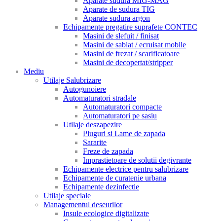
Aparate sudura MIG-MAG
Aparate de sudura TIG
Aparate sudura argon
Echipamente pregatire suprafete CONTEC
Masini de slefuit / finisat
Masini de sablat / ecruisat mobile
Masini de frezat / scarificatoare
Masini de decopertat/stripper
Mediu
Utilaje Salubrizare
Autogunoiere
Automaturatori stradale
Automaturatori compacte
Automaturatori pe sasiu
Utilaje deszapezire
Pluguri si Lame de zapada
Sararite
Freze de zapada
Imprastietoare de solutii degivrante
Echipamente electrice pentru salubrizare
Echipamente de curatenie urbana
Echipamente dezinfectie
Utilaje speciale
Managementul deseurilor
Insule ecologice digitalizate