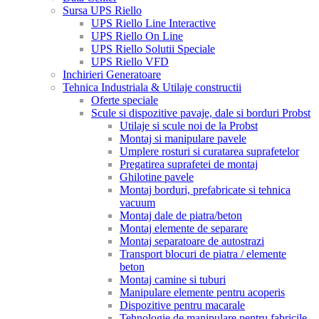
Sursa UPS Riello
UPS Riello Line Interactive
UPS Riello On Line
UPS Riello Solutii Speciale
UPS Riello VFD
Inchirieri Generatoare
Tehnica Industriala & Utilaje constructii
Oferte speciale
Scule si dispozitive pavaje, dale si borduri Probst
Utilaje si scule noi de la Probst
Montaj si manipulare pavele
Umplere rosturi si curatarea suprafetelor
Pregatirea suprafetei de montaj
Ghilotine pavele
Montaj borduri, prefabricate si tehnica
vacuum
Montaj dale de piatra/beton
Montaj elemente de separare
Montaj separatoare de autostrazi
Transport blocuri de piatra / elemente
beton
Montaj camine si tuburi
Manipulare elemente pentru acoperis
Dispozitive pentru macarale
Tehnologie de manipulare pentru fabricile