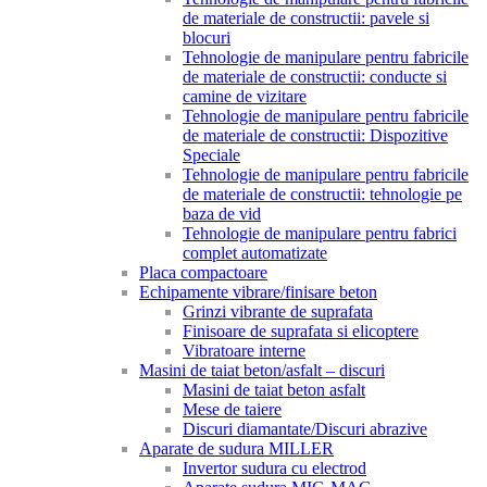
de materiale de constructii: pavele si
blocuri
Tehnologie de manipulare pentru fabricile
de materiale de constructii: conducte si
camine de vizitare
Tehnologie de manipulare pentru fabricile
de materiale de constructii: Dispozitive
Speciale
Tehnologie de manipulare pentru fabricile
de materiale de constructii: tehnologie pe
baza de vid
Tehnologie de manipulare pentru fabrici
complet automatizate
Placa compactoare
Echipamente vibrare/finisare beton
Grinzi vibrante de suprafata
Finisoare de suprafata si elicoptere
Vibratoare interne
Masini de taiat beton/asfalt – discuri
Masini de taiat beton asfalt
Mese de taiere
Discuri diamantate/Discuri abrazive
Aparate de sudura MILLER
Invertor sudura cu electrod