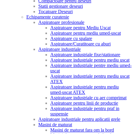
Compactoare pentru deseuri
Statii gestionare deseuri
Tocatoare Deseuri
Echipamente curatenie
Aspiratoare profesionale
Aspiratoare pentru Mediu Uscat
Aspiratoare pentru mediu umed-uscat
Aspiratoare cu spalare
Aspiratoare/Curatitoare cu aburi
Aspiratoare industriale
Aspiratoare industriale fixe/stationare
Aspiratoare industriale pentru mediu uscat
Aspiratoare industriale pentre mediu umed-
uscat
Aspiratoare industriale pentru mediu uscat
ATEX
Aspiratoare industriale pentru mediu
umed-uscat ATEX
Aspiratoare industriale cu aer comprimat
Aspiratoare pentru linii de productie
Aspiratoare industriale pentru praf in
suspensie
Aspiratoare industriale pentru aplicatii grele
Masini de maturat
Masini de maturat fara om la bord