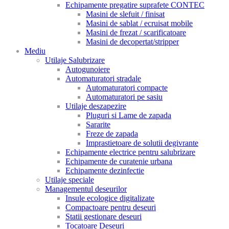
Echipamente pregatire suprafete CONTEC
Masini de slefuit / finisat
Masini de sablat / ecruisat mobile
Masini de frezat / scarificatoare
Masini de decopertat/stripper
Mediu
Utilaje Salubrizare
Autogunoiere
Automaturatori stradale
Automaturatori compacte
Automaturatori pe sasiu
Utilaje deszapezire
Pluguri si Lame de zapada
Sararite
Freze de zapada
Imprastietoare de solutii degivrante
Echipamente electrice pentru salubrizare
Echipamente de curatenie urbana
Echipamente dezinfectie
Utilaje speciale
Managementul deseurilor
Insule ecologice digitalizate
Compactoare pentru deseuri
Statii gestionare deseuri
Tocatoare Deseuri