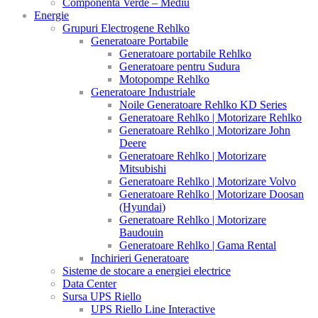
Componenta Verde – Mediu
Energie
Grupuri Electrogene Rehlko
Generatoare Portabile
Generatoare portabile Rehlko
Generatoare pentru Sudura
Motopompe Rehlko
Generatoare Industriale
Noile Generatoare Rehlko KD Series
Generatoare Rehlko | Motorizare Rehlko
Generatoare Rehlko | Motorizare John
Deere
Generatoare Rehlko | Motorizare
Mitsubishi
Generatoare Rehlko | Motorizare Volvo
Generatoare Rehlko | Motorizare Doosan
(Hyundai)
Generatoare Rehlko | Motorizare
Baudouin
Generatoare Rehlko | Gama Rental
Inchirieri Generatoare
Sisteme de stocare a energiei electrice
Data Center
Sursa UPS Riello
UPS Riello Line Interactive