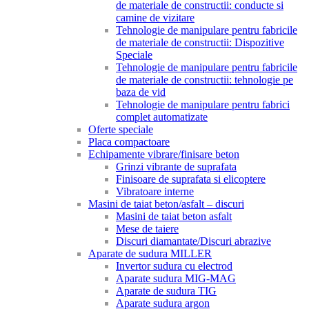
de materiale de constructii: conducte si
camine de vizitare
Tehnologie de manipulare pentru fabricile
de materiale de constructii: Dispozitive
Speciale
Tehnologie de manipulare pentru fabricile
de materiale de constructii: tehnologie pe
baza de vid
Tehnologie de manipulare pentru fabrici
complet automatizate
Oferte speciale
Placa compactoare
Echipamente vibrare/finisare beton
Grinzi vibrante de suprafata
Finisoare de suprafata si elicoptere
Vibratoare interne
Masini de taiat beton/asfalt – discuri
Masini de taiat beton asfalt
Mese de taiere
Discuri diamantate/Discuri abrazive
Aparate de sudura MILLER
Invertor sudura cu electrod
Aparate sudura MIG-MAG
Aparate de sudura TIG
Aparate sudura argon