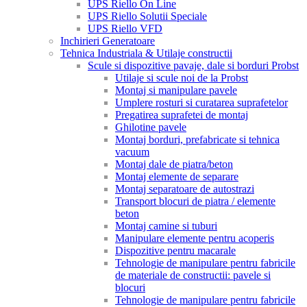
UPS Riello On Line
UPS Riello Solutii Speciale
UPS Riello VFD
Inchirieri Generatoare
Tehnica Industriala & Utilaje constructii
Scule si dispozitive pavaje, dale si borduri Probst
Utilaje si scule noi de la Probst
Montaj si manipulare pavele
Umplere rosturi si curatarea suprafetelor
Pregatirea suprafetei de montaj
Ghilotine pavele
Montaj borduri, prefabricate si tehnica
vacuum
Montaj dale de piatra/beton
Montaj elemente de separare
Montaj separatoare de autostrazi
Transport blocuri de piatra / elemente
beton
Montaj camine si tuburi
Manipulare elemente pentru acoperis
Dispozitive pentru macarale
Tehnologie de manipulare pentru fabricile
de materiale de constructii: pavele si
blocuri
Tehnologie de manipulare pentru fabricile