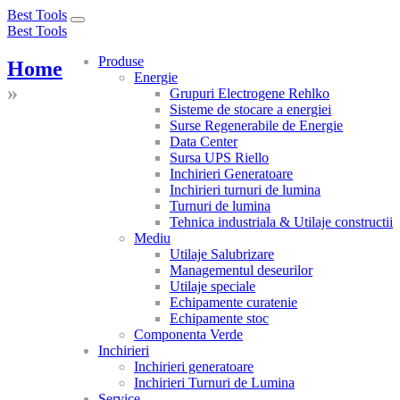
Best Tools
Toggle
Best Tools
navigation
Produse
Home
Energie
»
Grupuri Electrogene Rehlko
Sisteme de stocare a energiei
Surse Regenerabile de Energie
Data Center
Sursa UPS Riello
Inchirieri Generatoare
Inchirieri turnuri de lumina
Turnuri de lumina
Tehnica industriala & Utilaje constructii
Mediu
Utilaje Salubrizare
Managementul deseurilor
Utilaje speciale
Echipamente curatenie
Echipamente stoc
Componenta Verde
Inchirieri
Inchirieri generatoare
Inchirieri Turnuri de Lumina
Service