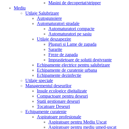
Masini de decopertat/stripper
Mediu
Utilaje Salubrizare
Autogunoiere
Automaturatori stradale
Automaturatori compacte
Automaturatori pe sasiu
Utilaje deszapezire
Pluguri si Lame de zapada
Sararite
Freze de zapada
Imprastietoare de solutii degivrante
Echipamente electrice pentru salubrizare
Echipamente de curatenie urbana
Echipamente dezinfectie
Utilaje speciale
Managementul deseurilor
Insule ecologice digitalizate
Compactoare pentru deseuri
Statii gestionare deseuri
Tocatoare Deseuri
Echipamente curatenie
Aspiratoare profesionale
Aspiratoare pentru Mediu Uscat
Aspiratoare pentru mediu umed-uscat