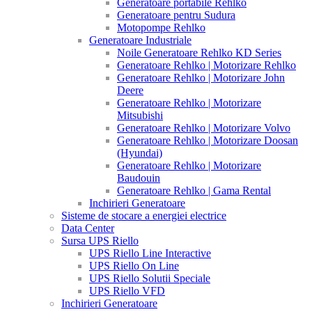
Generatoare portabile Rehlko
Generatoare pentru Sudura
Motopompe Rehlko
Generatoare Industriale
Noile Generatoare Rehlko KD Series
Generatoare Rehlko | Motorizare Rehlko
Generatoare Rehlko | Motorizare John
Deere
Generatoare Rehlko | Motorizare
Mitsubishi
Generatoare Rehlko | Motorizare Volvo
Generatoare Rehlko | Motorizare Doosan
(Hyundai)
Generatoare Rehlko | Motorizare
Baudouin
Generatoare Rehlko | Gama Rental
Inchirieri Generatoare
Sisteme de stocare a energiei electrice
Data Center
Sursa UPS Riello
UPS Riello Line Interactive
UPS Riello On Line
UPS Riello Solutii Speciale
UPS Riello VFD
Inchirieri Generatoare