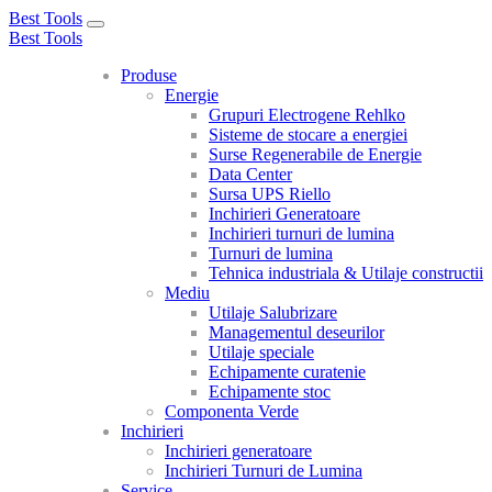
Best Tools
Toggle
Best Tools
navigation
Produse
Energie
Grupuri Electrogene Rehlko
Sisteme de stocare a energiei
Surse Regenerabile de Energie
Data Center
Sursa UPS Riello
Inchirieri Generatoare
Inchirieri turnuri de lumina
Turnuri de lumina
Tehnica industriala & Utilaje constructii
Mediu
Utilaje Salubrizare
Managementul deseurilor
Utilaje speciale
Echipamente curatenie
Echipamente stoc
Componenta Verde
Inchirieri
Inchirieri generatoare
Inchirieri Turnuri de Lumina
Service