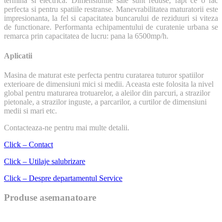
termina si electrica. Dimensiunile sale sunt reduse, fapt ce o fac
perfecta si pentru spatiile restranse. Manevrabilitatea maturatorii este
impresionanta, la fel si capacitatea buncarului de reziduuri si viteza
de functionare. Performanta echipamentului de curatenie urbana se
remarca prin capacitatea de lucru: pana la 6500mp/h.
Aplicatii
Masina de maturat este perfecta pentru curatarea tuturor spatiilor
exterioare de dimensiuni mici si medii. Aceasta este folosita la nivel
global pentru maturarea trotuarelor, a aleilor din parcuri, a strazilor
pietonale, a strazilor inguste, a parcarilor, a curtilor de dimensiuni
medii si mari etc.
Contacteaza-ne pentru mai multe detalii.
Click – Contact
Click – Utilaje salubrizare
Click – Despre departamentul Service
Produse asemanatoare