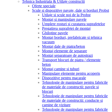
Tehnica Industriala & Utilaje constructii
Oferte speciale
Scule si dispozitive pavaje, dale si borduri Probst
Utilaje si scule noi de la Probst
Montaj si manipulare pavele
Umplere rosturi si curatarea suprafetelor
Pregatirea suprafetei de montaj
Ghilotine pavele
Montaj borduri, prefabricate si tehnica
vacuum
Montaj dale de piatra/beton
Montaj elemente de separare
Montaj separatoare de autostrazi
Transport blocuri de piatra / elemente
beton
Montaj camine si tuburi
Manipulare elemente pentru acoperis
Dispozitive pentru macarale
Tehnologie de manipulare pentru fabricile
de materiale de constructii: pavele si
blocuri
Tehnologie de manipulare pentru fabricile
de materiale de constructii: conducte si
camine de vizitare
Tehnologie de manipulare pentru fabricile