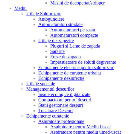
Masini de decopertat/stripper
Mediu
Utilaje Salubrizare
Autogunoiere
Automaturatori stradale
Automaturatori pe sasiu
Automaturatori compacte
Utilaje deszapezire
Pluguri si Lame de zapada
Sararite
Freze de zapada
Imprastietoare de solutii degivrante
Echipamente electrice pentru salubrizare
Echipamente de curatenie urbana
Echipamente dezinfectie
Utilaje speciale
Managementul deseurilor
Insule ecologice digitalizate
Compactoare pentru deseuri
Statii gestionare deseuri
Tocatoare Deseuri
Echipamente curatenie
Aspiratoare profesionale
Aspiratoare pentru Mediu Uscat
Aspiratoare pentru mediu umed-uscat