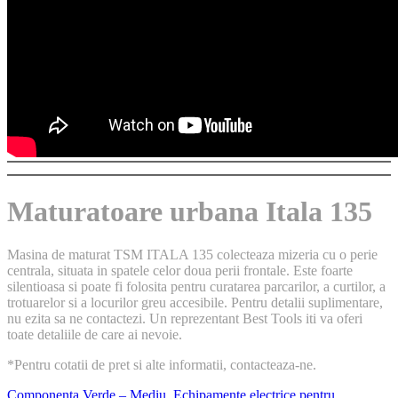
Maturatoare urbana Itala 135
Masina de maturat TSM ITALA 135 colecteaza mizeria cu o perie
centrala, situata in spatele celor doua perii frontale. Este foarte
silentioasa si poate fi folosita pentru curatarea parcarilor, a curtilor, a
trotuarelor si a locurilor greu accesibile. Pentru detalii suplimentare,
nu ezita sa ne contactezi. Un reprezentant Best Tools iti va oferi
toate detaliile de care ai nevoie.
*Pentru cotatii de pret si alte informatii, contacteaza-ne.
Componenta Verde – Mediu
,
Echipamente electrice pentru