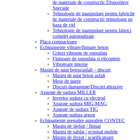
de materiale de constructii: Dispozitive
Speciale
Tehnologie de manipulare pentru fabricile
de materiale de constructii: tehnologie pe
baza de vid
Tehnologie de manipulare pentru fabrici
complet automatizate
Placa compactoare
Echipamente vibrare/finisare beton
Grinzi vibrante de suprafata
Finisoare de suprafata si elicoptere
Vibratoare interne
Masini de taiat beton/asfalt – discuri
Masini de taiat beton asfalt
Mese de taiere
Discuri diamantate/Discuri abrazive
Aparate de sudura MILLER
Invertor sudura cu electrod
Aparate sudura MIG-MAG
Aparate de sudura TIG
Aparate sudura argon
Echipamente pregatire suprafete CONTEC
Masini de slefuit / finisat
Masini de sablat / ecruisat mobile
Masini de frezat / scarificatoare