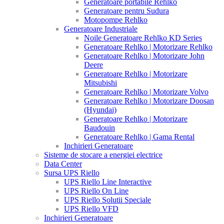
Generatoare portabile Rehlko
Generatoare pentru Sudura
Motopompe Rehlko
Generatoare Industriale
Noile Generatoare Rehlko KD Series
Generatoare Rehlko | Motorizare Rehlko
Generatoare Rehlko | Motorizare John
Deere
Generatoare Rehlko | Motorizare
Mitsubishi
Generatoare Rehlko | Motorizare Volvo
Generatoare Rehlko | Motorizare Doosan
(Hyundai)
Generatoare Rehlko | Motorizare
Baudouin
Generatoare Rehlko | Gama Rental
Inchirieri Generatoare
Sisteme de stocare a energiei electrice
Data Center
Sursa UPS Riello
UPS Riello Line Interactive
UPS Riello On Line
UPS Riello Solutii Speciale
UPS Riello VFD
Inchirieri Generatoare