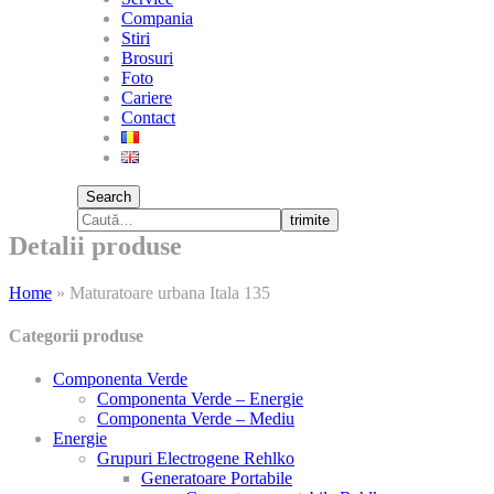
Compania
Stiri
Brosuri
Foto
Cariere
Contact
Search
trimite
Detalii produse
Home
»
Maturatoare urbana Itala 135
Categorii produse
Componenta Verde
Componenta Verde – Energie
Componenta Verde – Mediu
Energie
Grupuri Electrogene Rehlko
Generatoare Portabile