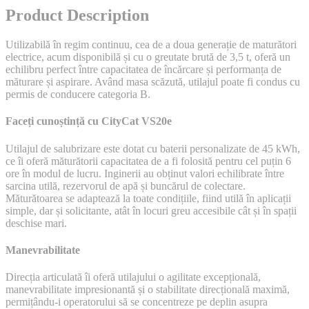
Product Description
Utilizabilă în regim continuu, cea de a doua generație de maturători
electrice, acum disponibilă și cu o greutate brută de 3,5 t, oferă un
echilibru perfect între capacitatea de încărcare și performanța de
măturare și aspirare. Având masa scăzută, utilajul poate fi condus cu
permis de conducere categoria B.
Faceți cunoștință cu CityCat VS20e
Utilajul de salubrizare este dotat cu baterii personalizate de 45 kWh,
ce îi oferă măturătorii capacitatea de a fi folosită pentru cel puțin 6
ore în modul de lucru. Inginerii au obținut valori echilibrate între
sarcina utilă, rezervorul de apă și buncărul de colectare.
Măturătoarea se adaptează la toate condițiile, fiind utilă în aplicații
simple, dar și solicitante, atât în locuri greu accesibile cât și în spații
deschise mari.
Manevrabilitate
Direcția articulată îi oferă utilajului o agilitate excepțională,
manevrabilitate impresionantă și o stabilitate direcțională maximă,
permițându-i operatorului să se concentreze pe deplin asupra