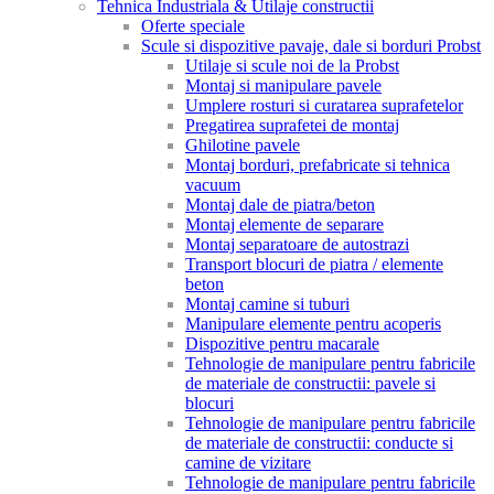
Tehnica Industriala & Utilaje constructii
Oferte speciale
Scule si dispozitive pavaje, dale si borduri Probst
Utilaje si scule noi de la Probst
Montaj si manipulare pavele
Umplere rosturi si curatarea suprafetelor
Pregatirea suprafetei de montaj
Ghilotine pavele
Montaj borduri, prefabricate si tehnica
vacuum
Montaj dale de piatra/beton
Montaj elemente de separare
Montaj separatoare de autostrazi
Transport blocuri de piatra / elemente
beton
Montaj camine si tuburi
Manipulare elemente pentru acoperis
Dispozitive pentru macarale
Tehnologie de manipulare pentru fabricile
de materiale de constructii: pavele si
blocuri
Tehnologie de manipulare pentru fabricile
de materiale de constructii: conducte si
camine de vizitare
Tehnologie de manipulare pentru fabricile