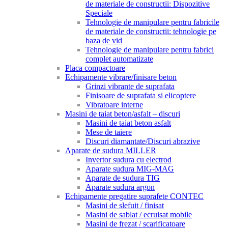
de materiale de constructii: Dispozitive
Speciale
Tehnologie de manipulare pentru fabricile
de materiale de constructii: tehnologie pe
baza de vid
Tehnologie de manipulare pentru fabrici
complet automatizate
Placa compactoare
Echipamente vibrare/finisare beton
Grinzi vibrante de suprafata
Finisoare de suprafata si elicoptere
Vibratoare interne
Masini de taiat beton/asfalt – discuri
Masini de taiat beton asfalt
Mese de taiere
Discuri diamantate/Discuri abrazive
Aparate de sudura MILLER
Invertor sudura cu electrod
Aparate sudura MIG-MAG
Aparate de sudura TIG
Aparate sudura argon
Echipamente pregatire suprafete CONTEC
Masini de slefuit / finisat
Masini de sablat / ecruisat mobile
Masini de frezat / scarificatoare