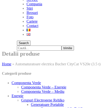
Compania
Stiri
Brosuri
Foto
Cariere
Contact
Search
trimite
Detalii produse
Home
»
Automaturatoare electrica Bucher CityCat VS20e (3.5 t)
Categorii produse
Componenta Verde
Componenta Verde – Energie
Componenta Verde – Mediu
Energie
Grupuri Electrogene Rehlko
Generatoare Portabile