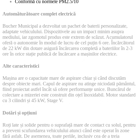
Conformă cu normele PM2.5/10
Automăturătoare complet electrică
Bucher Municipal a dezvoltat un pachet de baterii personalizate,
adaptate vehiculului. Dispozitivele au un impact minim asupra
mediului, iar zgomotul produs este extrem de scăzut. Acumulatorul
oferă o autonomie în modul de lucru de cel puțin 6 ore. Încărcătorul
de 22 kW din dotare asigură încărcarea completă a bateriilor în 2-3
ore în orice stație publică de încărcare a mașinilor electrice.
Alte caracteristici
Mașina are o capacitate mare de aspirare chiar și când discutăm
despre obiecte mari. Capul de aspirare nu atinge niciodată pământul,
fiind proiectat astfel încât să ofere performanțe unice. Buncărul de
colectare a mizeriei este construit din oțel înoxidabil. Motor standard
cu 3 cilindri și 45 kW, Stage V.
Dotări și opțiuni
Roți late și solide pentru o suprafață mare de contact cu solul, pentru
a preveni scufundarea vehiculului atunci când este operat în zone
fără asfalt. De asemenea, toate periile, inclusiv cea de a treia