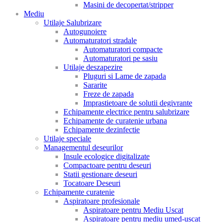
Masini de decopertat/stripper
Mediu
Utilaje Salubrizare
Autogunoiere
Automaturatori stradale
Automaturatori compacte
Automaturatori pe sasiu
Utilaje deszapezire
Pluguri si Lame de zapada
Sararite
Freze de zapada
Imprastietoare de solutii degivrante
Echipamente electrice pentru salubrizare
Echipamente de curatenie urbana
Echipamente dezinfectie
Utilaje speciale
Managementul deseurilor
Insule ecologice digitalizate
Compactoare pentru deseuri
Statii gestionare deseuri
Tocatoare Deseuri
Echipamente curatenie
Aspiratoare profesionale
Aspiratoare pentru Mediu Uscat
Aspiratoare pentru mediu umed-uscat