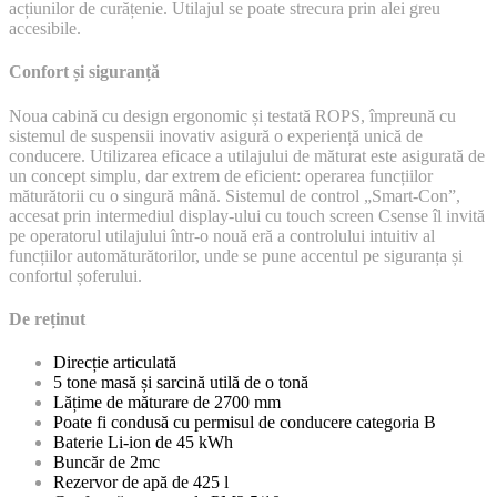
acțiunilor de curățenie. Utilajul se poate strecura prin alei greu
accesibile.
Confort și siguranță
Noua cabină cu design ergonomic și testată ROPS, împreună cu
sistemul de suspensii inovativ asigură o experiență unică de
conducere. Utilizarea eficace a utilajului de măturat este asigurată de
un concept simplu, dar extrem de eficient: operarea funcțiilor
măturătorii cu o singură mână. Sistemul de control „Smart-Con”,
accesat prin intermediul display-ului cu touch screen Csense îl invită
pe operatorul utilajului într-o nouă eră a controlului intuitiv al
funcțiilor automăturătorilor, unde se pune accentul pe siguranța și
confortul șoferului.
De reținut
Direcție articulată
5 tone masă și sarcină utilă de o tonă
Lățime de măturare de 2700 mm
Poate fi condusă cu permisul de conducere categoria B
Baterie Li-ion de 45 kWh
Buncăr de 2mc
Rezervor de apă de 425 l