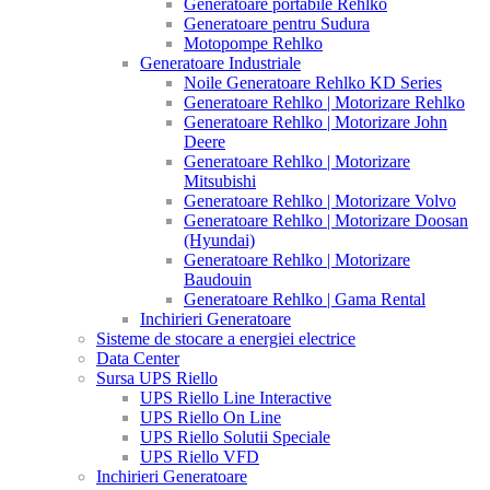
Generatoare portabile Rehlko
Generatoare pentru Sudura
Motopompe Rehlko
Generatoare Industriale
Noile Generatoare Rehlko KD Series
Generatoare Rehlko | Motorizare Rehlko
Generatoare Rehlko | Motorizare John
Deere
Generatoare Rehlko | Motorizare
Mitsubishi
Generatoare Rehlko | Motorizare Volvo
Generatoare Rehlko | Motorizare Doosan
(Hyundai)
Generatoare Rehlko | Motorizare
Baudouin
Generatoare Rehlko | Gama Rental
Inchirieri Generatoare
Sisteme de stocare a energiei electrice
Data Center
Sursa UPS Riello
UPS Riello Line Interactive
UPS Riello On Line
UPS Riello Solutii Speciale
UPS Riello VFD
Inchirieri Generatoare