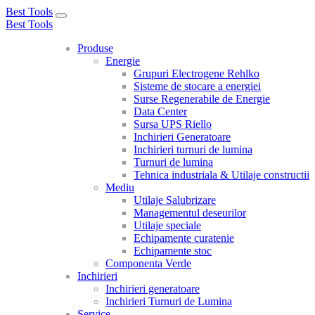
Best Tools
Toggle
Best Tools
navigation
Produse
Energie
Grupuri Electrogene Rehlko
Sisteme de stocare a energiei
Surse Regenerabile de Energie
Data Center
Sursa UPS Riello
Inchirieri Generatoare
Inchirieri turnuri de lumina
Turnuri de lumina
Tehnica industriala & Utilaje constructii
Mediu
Utilaje Salubrizare
Managementul deseurilor
Utilaje speciale
Echipamente curatenie
Echipamente stoc
Componenta Verde
Inchirieri
Inchirieri generatoare
Inchirieri Turnuri de Lumina
Service