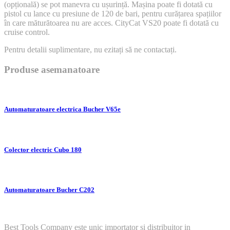
(opțională) se pot manevra cu ușurință. Mașina poate fi dotată cu
pistol cu lance cu presiune de 120 de bari, pentru curățarea spațiilor
în care măturătoarea nu are acces. CityCat VS20 poate fi dotată cu
cruise control.
Pentru detalii suplimentare, nu ezitați să ne contactați.
Produse asemanatoare
Automaturatoare electrica Bucher V65e
Colector electric Cubo 180
Automaturatoare Bucher C202
Best Tools Company este unic importator si distribuitor in