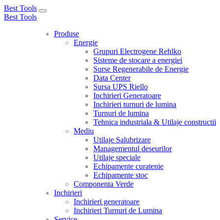
Best Tools
Toggle
Best Tools
navigation
Produse
Energie
Grupuri Electrogene Rehlko
Sisteme de stocare a energiei
Surse Regenerabile de Energie
Data Center
Sursa UPS Riello
Inchirieri Generatoare
Inchirieri turnuri de lumina
Turnuri de lumina
Tehnica industriala & Utilaje constructii
Mediu
Utilaje Salubrizare
Managementul deseurilor
Utilaje speciale
Echipamente curatenie
Echipamente stoc
Componenta Verde
Inchirieri
Inchirieri generatoare
Inchirieri Turnuri de Lumina
Service