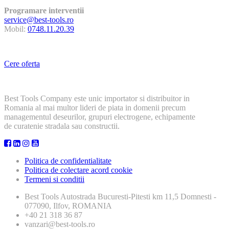
Programare interventii
service@best-tools.ro
Mobil:
0748.11.20.39
Cere oferta
Best Tools Company este unic importator si distribuitor in
Romania al mai multor lideri de piata in domenii precum
managementul deseurilor, grupuri electrogene, echipamente
de curatenie stradala sau constructii.
Politica de confidentialitate
Politica de colectare acord cookie
Termeni si conditii
Best Tools
Autostrada Bucuresti-Pitesti km 11,5 Domnesti -
077090, Ilfov, ROMANIA
+40 21 318 36 87
vanzari@best-tools.ro