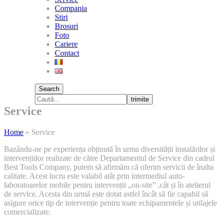
Compania
Stiri
Brosuri
Foto
Cariere
Contact
Search
trimite
Service
Home
»
Service
Bazându-ne pe experiența obținută în urma diversității instalărilor și
intervențiilor realizate de către Departamentul de Service din cadrul
Best Tools Company, putem să afirmăm că oferim servicii de înalta
calitate. Acest lucru este valabil atât prin intermediul auto-
laboratoarelor mobile pentru intervenții „on-site” ,cât și în atelierul
de service. Acesta din urmă este dotat astfel încât să fie capabil să
asigure orice tip de intervenție pentru toate echipamentele și utilajele
comercializate.