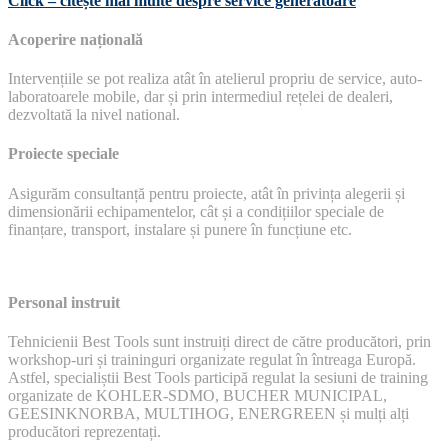
Click – citește mai multe despre service generatoare
Acoperire națională
Intervențiile se pot realiza atât în atelierul propriu de service, auto-
laboratoarele mobile, dar și prin intermediul rețelei de dealeri,
dezvoltată la nivel national.
Proiecte speciale
Asigurăm consultanță pentru proiecte, atât în privința alegerii și
dimensionării echipamentelor, cât și a condițiilor speciale de
finanțare, transport, instalare și punere în funcțiune etc.
Personal instruit
Tehnicienii Best Tools sunt instruiți direct de către producători, prin
workshop-uri și traininguri organizate regulat în întreaga Europă.
Astfel, specialiștii Best Tools participă regulat la sesiuni de training
organizate de KOHLER-SDMO, BUCHER MUNICIPAL,
GEESINKNORBA, MULTIHOG, ENERGREEN și mulți alți
producători reprezentați.