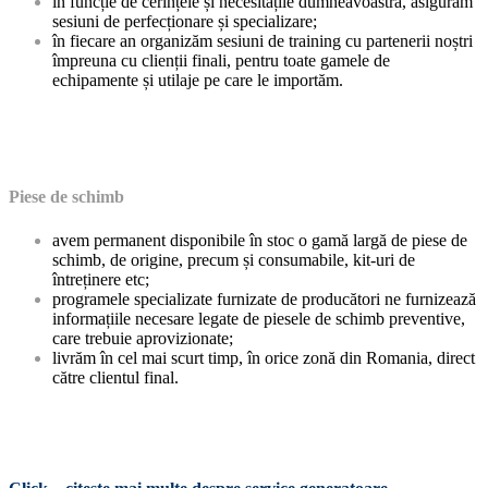
în funcție de cerințele și necesitățile dumneavoastră, asigurăm
sesiuni de perfecționare și specializare;
în fiecare an organizăm sesiuni de training cu partenerii noștri
împreuna cu clienții finali, pentru toate gamele de
echipamente și utilaje pe care le importăm.
Piese de schimb
avem permanent disponibile în stoc o gamă largă de piese de
schimb, de origine, precum și consumabile, kit-uri de
întreținere etc;
programele specializate furnizate de producători ne furnizează
informațiile necesare legate de piesele de schimb preventive,
care trebuie aprovizionate;
livrăm în cel mai scurt timp, în orice zonă din Romania, direct
către clientul final.