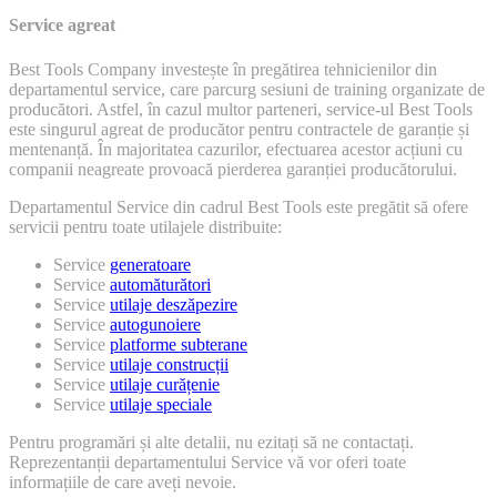
Service agreat
Best Tools Company investește în pregătirea tehnicienilor din
departamentul service, care parcurg sesiuni de training organizate de
producători. Astfel, în cazul multor parteneri, service-ul Best Tools
este singurul agreat de producător pentru contractele de garanție și
mentenanță. În majoritatea cazurilor, efectuarea acestor acțiuni cu
companii neagreate provoacă pierderea garanției producătorului.
Departamentul Service din cadrul Best Tools este pregătit să ofere
servicii pentru toate utilajele distribuite:
Service
generatoare
Service
automăturători
Service
utilaje deszăpezire
Service
autogunoiere
Service
platforme subterane
Service
utilaje construcții
Service
utilaje curățenie
Service
utilaje speciale
Pentru programări și alte detalii, nu ezitați să ne contactați.
Reprezentanții departamentului Service vă vor oferi toate
informațiile de care aveți nevoie.