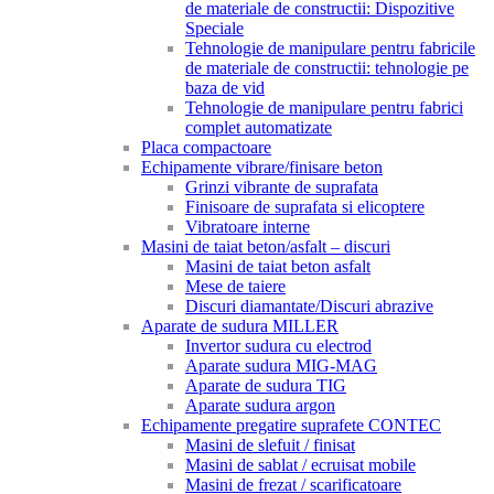
de materiale de constructii: Dispozitive
Speciale
Tehnologie de manipulare pentru fabricile
de materiale de constructii: tehnologie pe
baza de vid
Tehnologie de manipulare pentru fabrici
complet automatizate
Placa compactoare
Echipamente vibrare/finisare beton
Grinzi vibrante de suprafata
Finisoare de suprafata si elicoptere
Vibratoare interne
Masini de taiat beton/asfalt – discuri
Masini de taiat beton asfalt
Mese de taiere
Discuri diamantate/Discuri abrazive
Aparate de sudura MILLER
Invertor sudura cu electrod
Aparate sudura MIG-MAG
Aparate de sudura TIG
Aparate sudura argon
Echipamente pregatire suprafete CONTEC
Masini de slefuit / finisat
Masini de sablat / ecruisat mobile
Masini de frezat / scarificatoare