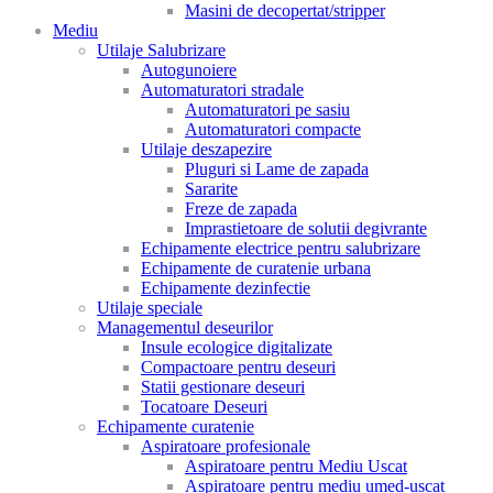
Masini de decopertat/stripper
Mediu
Utilaje Salubrizare
Autogunoiere
Automaturatori stradale
Automaturatori pe sasiu
Automaturatori compacte
Utilaje deszapezire
Pluguri si Lame de zapada
Sararite
Freze de zapada
Imprastietoare de solutii degivrante
Echipamente electrice pentru salubrizare
Echipamente de curatenie urbana
Echipamente dezinfectie
Utilaje speciale
Managementul deseurilor
Insule ecologice digitalizate
Compactoare pentru deseuri
Statii gestionare deseuri
Tocatoare Deseuri
Echipamente curatenie
Aspiratoare profesionale
Aspiratoare pentru Mediu Uscat
Aspiratoare pentru mediu umed-uscat