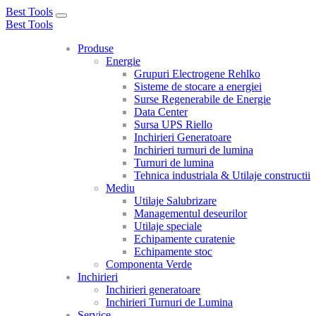
Best Tools
Toggle
Best Tools
navigation
Produse
Energie
Grupuri Electrogene Rehlko
Sisteme de stocare a energiei
Surse Regenerabile de Energie
Data Center
Sursa UPS Riello
Inchirieri Generatoare
Inchirieri turnuri de lumina
Turnuri de lumina
Tehnica industriala & Utilaje constructii
Mediu
Utilaje Salubrizare
Managementul deseurilor
Utilaje speciale
Echipamente curatenie
Echipamente stoc
Componenta Verde
Inchirieri
Inchirieri generatoare
Inchirieri Turnuri de Lumina
Service