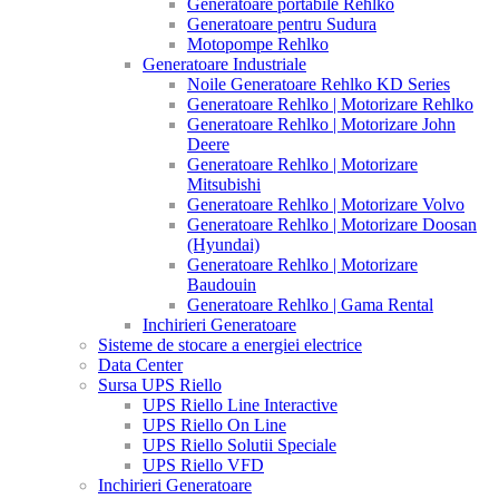
Generatoare portabile Rehlko
Generatoare pentru Sudura
Motopompe Rehlko
Generatoare Industriale
Noile Generatoare Rehlko KD Series
Generatoare Rehlko | Motorizare Rehlko
Generatoare Rehlko | Motorizare John
Deere
Generatoare Rehlko | Motorizare
Mitsubishi
Generatoare Rehlko | Motorizare Volvo
Generatoare Rehlko | Motorizare Doosan
(Hyundai)
Generatoare Rehlko | Motorizare
Baudouin
Generatoare Rehlko | Gama Rental
Inchirieri Generatoare
Sisteme de stocare a energiei electrice
Data Center
Sursa UPS Riello
UPS Riello Line Interactive
UPS Riello On Line
UPS Riello Solutii Speciale
UPS Riello VFD
Inchirieri Generatoare