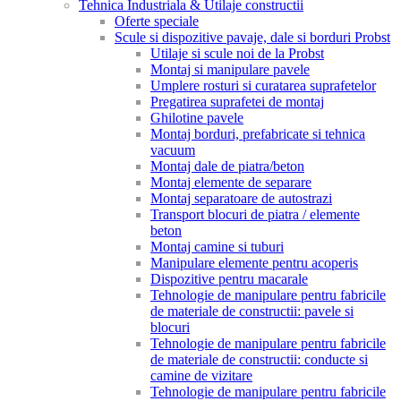
Tehnica Industriala & Utilaje constructii
Oferte speciale
Scule si dispozitive pavaje, dale si borduri Probst
Utilaje si scule noi de la Probst
Montaj si manipulare pavele
Umplere rosturi si curatarea suprafetelor
Pregatirea suprafetei de montaj
Ghilotine pavele
Montaj borduri, prefabricate si tehnica
vacuum
Montaj dale de piatra/beton
Montaj elemente de separare
Montaj separatoare de autostrazi
Transport blocuri de piatra / elemente
beton
Montaj camine si tuburi
Manipulare elemente pentru acoperis
Dispozitive pentru macarale
Tehnologie de manipulare pentru fabricile
de materiale de constructii: pavele si
blocuri
Tehnologie de manipulare pentru fabricile
de materiale de constructii: conducte si
camine de vizitare
Tehnologie de manipulare pentru fabricile