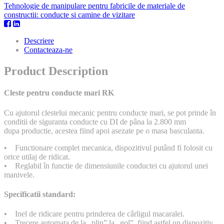
Tehnologie de manipulare pentru fabricile de materiale de
constructii: conducte si camine de vizitare
Descriere
Contacteaza-ne
Product Description
Cleste pentru conducte mari RK
Cu ajutorul clestelui mecanic pentru conducte mari, se pot prinde în
conditii de siguranta conducte cu DI de pâna la 2.800 mm
dupa productie, acestea fiind apoi asezate pe o masa basculanta.
• Functionare complet mecanica, dispozitivul putând fi folosit cu
orice utilaj de ridicat.
• Reglabil în functie de dimensiunile conductei cu ajutorul unei
manivele.
Specificatii standard:
• Inel de ridicare pentru prinderea de cârligul macaralei.
• Trecere automata de la „plin” la „gol”, fiind astfel un dispozitiv