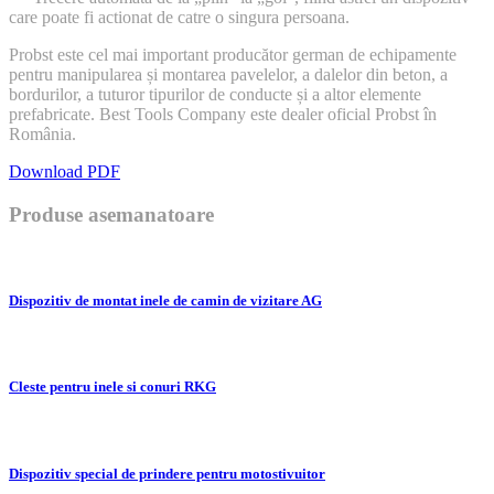
care poate fi actionat de catre o singura persoana.
Probst este cel mai important producător german de echipamente
pentru manipularea și montarea pavelelor, a dalelor din beton, a
bordurilor, a tuturor tipurilor de conducte și a altor elemente
prefabricate. Best Tools Company este dealer oficial Probst în
România.
Download PDF
Produse asemanatoare
Dispozitiv de montat inele de camin de vizitare AG
Cleste pentru inele si conuri RKG
Dispozitiv special de prindere pentru motostivuitor