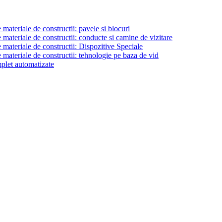
materiale de constructii: pavele si blocuri
materiale de constructii: conducte si camine de vizitare
 materiale de constructii: Dispozitive Speciale
 materiale de constructii: tehnologie pe baza de vid
plet automatizate