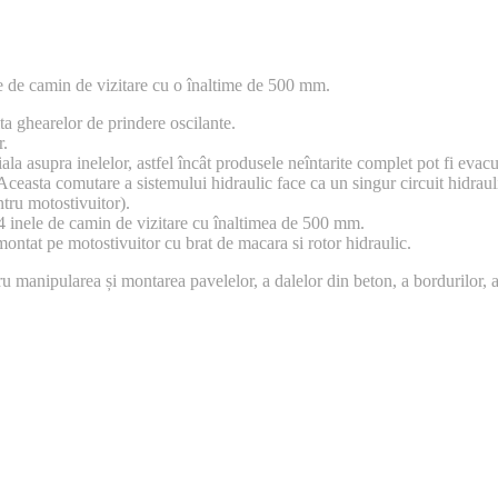
le de camin de vizitare cu o înaltime de 500 mm.
ta ghearelor de prindere oscilante.
r.
iala asupra inelelor, astfel încât produsele neîntarite complet pot fi ev
easta comutare a sistemului hidraulic face ca un singur circuit hidraulic
ntru motostivuitor).
inele de camin de vizitare cu înaltimea de 500 mm.
ontat pe motostivuitor cu brat de macara si rotor hidraulic.
anipularea și montarea pavelelor, a dalelor din beton, a bordurilor, a t