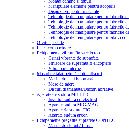
Montaj camine si tuburi
Manipulare elemente pentru acoperis
Dispozitive pentru macarale
Tehnologie de manipulare pentru fabricile de 
Tehnologie de manipulare pentru fabricile de 
Tehnologie de manipulare pentru fabricile de
Tehnologie de manipulare pentru fabricile de
Tehnologie de manipulare pentru fabrici com
Oferte speciale
Placa compactoare
Echipamente vibrare/finisare beton
Grinzi vibrante de suprafata
Finisoare de suprafata si elicoptere
Vibratoare interne
Masini de taiat beton/asfalt – discuri
Masini de taiat beton asfalt
Mese de taiere
Discuri diamantate/Discuri abrazive
Aparate de sudura MILLER
Invertor sudura cu electrod
Aparate sudura MIG-MAG
Aparate de sudura TIG
Aparate sudura argon
Echipamente pregatire suprafete CONTEC
Masini de slefuit / finisat