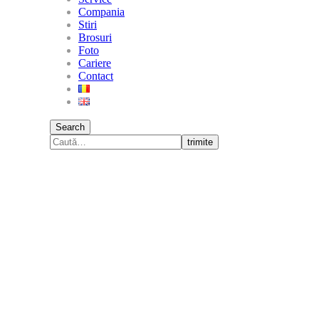
Compania
Stiri
Brosuri
Foto
Cariere
Contact
Search
trimite