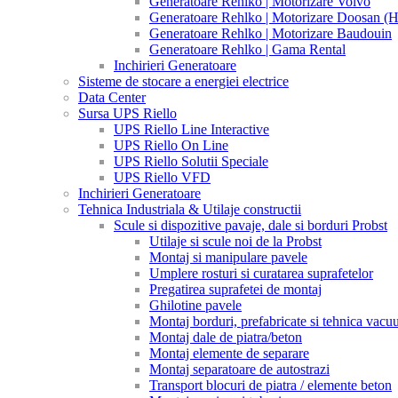
Generatoare Rehlko | Motorizare Volvo
Generatoare Rehlko | Motorizare Doosan (
Generatoare Rehlko | Motorizare Baudouin
Generatoare Rehlko | Gama Rental
Inchirieri Generatoare
Sisteme de stocare a energiei electrice
Data Center
Sursa UPS Riello
UPS Riello Line Interactive
UPS Riello On Line
UPS Riello Solutii Speciale
UPS Riello VFD
Inchirieri Generatoare
Tehnica Industriala & Utilaje constructii
Scule si dispozitive pavaje, dale si borduri Probst
Utilaje si scule noi de la Probst
Montaj si manipulare pavele
Umplere rosturi si curatarea suprafetelor
Pregatirea suprafetei de montaj
Ghilotine pavele
Montaj borduri, prefabricate si tehnica vac
Montaj dale de piatra/beton
Montaj elemente de separare
Montaj separatoare de autostrazi
Transport blocuri de piatra / elemente beton