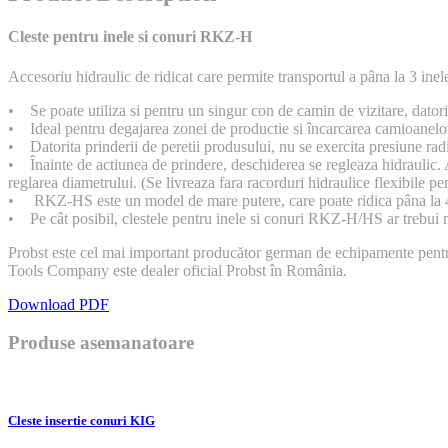
Cleste pentru inele si conuri RKZ-H
Accesoriu hidraulic de ridicat care permite transportul a pâna la 3 ine
• Se poate utiliza si pentru un singur con de camin de vizitare, datori
• Ideal pentru degajarea zonei de productie si încarcarea camioanelo
• Datorita prinderii de peretii produsului, nu se exercita presiune rad
• Înainte de actiunea de prindere, deschiderea se regleaza hidraulic. Ac
reglarea diametrului. (Se livreaza fara racorduri hidraulice flexibile pe
• RKZ-HS este un model de mare putere, care poate ridica pâna la 4 
• Pe cât posibil, clestele pentru inele si conuri RKZ-H/HS ar trebui m
Probst este cel mai important producător german de echipamente pentru m
Tools Company este dealer oficial Probst în România.
Download PDF
Produse asemanatoare
Cleste insertie conuri KIG