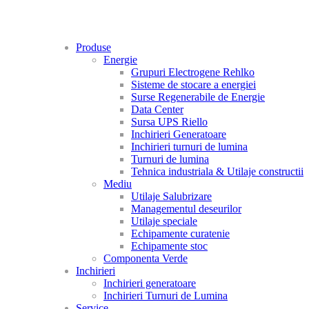
Produse
Energie
Grupuri Electrogene Rehlko
Sisteme de stocare a energiei
Surse Regenerabile de Energie
Data Center
Sursa UPS Riello
Inchirieri Generatoare
Inchirieri turnuri de lumina
Turnuri de lumina
Tehnica industriala & Utilaje constructii
Mediu
Utilaje Salubrizare
Managementul deseurilor
Utilaje speciale
Echipamente curatenie
Echipamente stoc
Componenta Verde
Inchirieri
Inchirieri generatoare
Inchirieri Turnuri de Lumina
Service