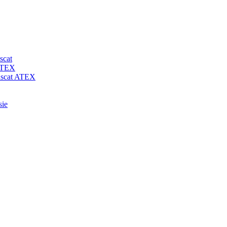
scat
 ATEX
-uscat ATEX
sie