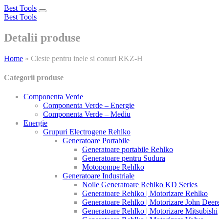
Best Tools
Toggle
Best Tools
navigation
Detalii produse
Home
»
Cleste pentru inele si conuri RKZ-H
Categorii produse
Componenta Verde
Componenta Verde – Energie
Componenta Verde – Mediu
Energie
Grupuri Electrogene Rehlko
Generatoare Portabile
Generatoare portabile Rehlko
Generatoare pentru Sudura
Motopompe Rehlko
Generatoare Industriale
Noile Generatoare Rehlko KD Series
Generatoare Rehlko | Motorizare Rehlko
Generatoare Rehlko | Motorizare John Deer
Generatoare Rehlko | Motorizare Mitsubishi