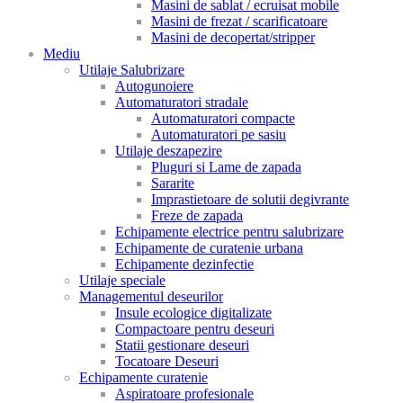
Masini de sablat / ecruisat mobile
Masini de frezat / scarificatoare
Masini de decopertat/stripper
Mediu
Utilaje Salubrizare
Autogunoiere
Automaturatori stradale
Automaturatori compacte
Automaturatori pe sasiu
Utilaje deszapezire
Pluguri si Lame de zapada
Sararite
Imprastietoare de solutii degivrante
Freze de zapada
Echipamente electrice pentru salubrizare
Echipamente de curatenie urbana
Echipamente dezinfectie
Utilaje speciale
Managementul deseurilor
Insule ecologice digitalizate
Compactoare pentru deseuri
Statii gestionare deseuri
Tocatoare Deseuri
Echipamente curatenie
Aspiratoare profesionale