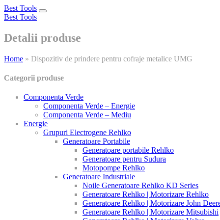
Best Tools
Toggle
Best Tools
navigation
Detalii produse
Home
»
Dispozitiv de prindere pentru cofraje metalice UMG
Categorii produse
Componenta Verde
Componenta Verde – Energie
Componenta Verde – Mediu
Energie
Grupuri Electrogene Rehlko
Generatoare Portabile
Generatoare portabile Rehlko
Generatoare pentru Sudura
Motopompe Rehlko
Generatoare Industriale
Noile Generatoare Rehlko KD Series
Generatoare Rehlko | Motorizare Rehlko
Generatoare Rehlko | Motorizare John Deer
Generatoare Rehlko | Motorizare Mitsubishi