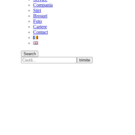
Compania
Stiri
Brosuri
Foto
Cariere
Contact
Search
trimite