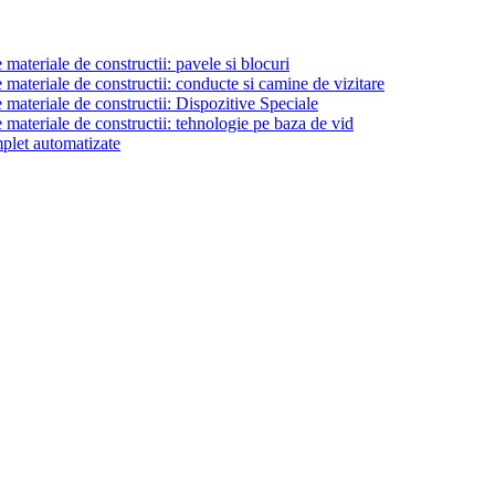
materiale de constructii: pavele si blocuri
materiale de constructii: conducte si camine de vizitare
 materiale de constructii: Dispozitive Speciale
 materiale de constructii: tehnologie pe baza de vid
plet automatizate