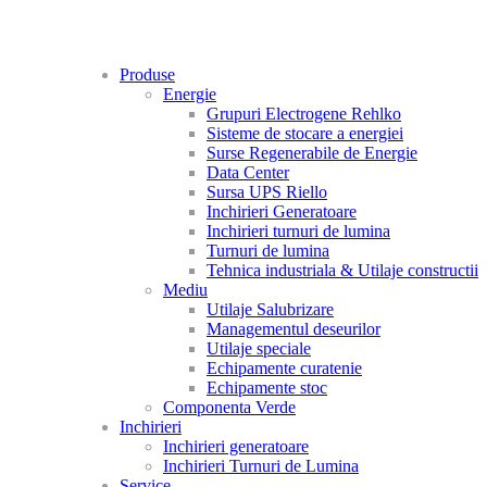
Produse
Energie
Grupuri Electrogene Rehlko
Sisteme de stocare a energiei
Surse Regenerabile de Energie
Data Center
Sursa UPS Riello
Inchirieri Generatoare
Inchirieri turnuri de lumina
Turnuri de lumina
Tehnica industriala & Utilaje constructii
Mediu
Utilaje Salubrizare
Managementul deseurilor
Utilaje speciale
Echipamente curatenie
Echipamente stoc
Componenta Verde
Inchirieri
Inchirieri generatoare
Inchirieri Turnuri de Lumina
Service