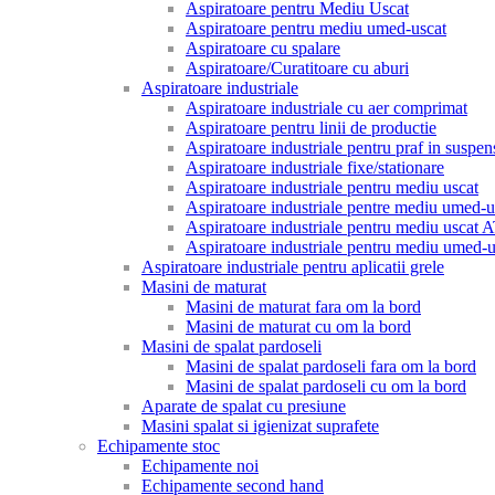
Aspiratoare pentru Mediu Uscat
Aspiratoare pentru mediu umed-uscat
Aspiratoare cu spalare
Aspiratoare/Curatitoare cu aburi
Aspiratoare industriale
Aspiratoare industriale cu aer comprimat
Aspiratoare pentru linii de productie
Aspiratoare industriale pentru praf in suspen
Aspiratoare industriale fixe/stationare
Aspiratoare industriale pentru mediu uscat
Aspiratoare industriale pentre mediu umed-u
Aspiratoare industriale pentru mediu uscat
Aspiratoare industriale pentru mediu umed
Aspiratoare industriale pentru aplicatii grele
Masini de maturat
Masini de maturat fara om la bord
Masini de maturat cu om la bord
Masini de spalat pardoseli
Masini de spalat pardoseli fara om la bord
Masini de spalat pardoseli cu om la bord
Aparate de spalat cu presiune
Masini spalat si igienizat suprafete
Echipamente stoc
Echipamente noi
Echipamente second hand