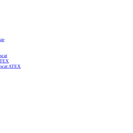
sie
scat
 ATEX
-uscat ATEX