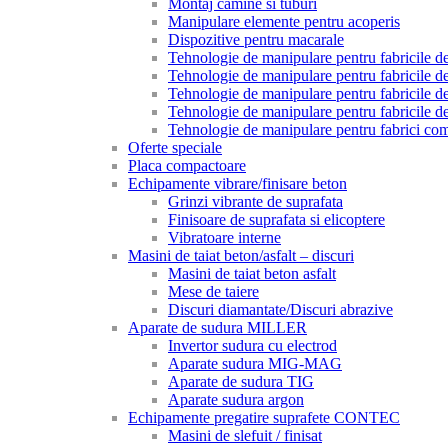
Montaj camine si tuburi
Manipulare elemente pentru acoperis
Dispozitive pentru macarale
Tehnologie de manipulare pentru fabricile de 
Tehnologie de manipulare pentru fabricile de 
Tehnologie de manipulare pentru fabricile de
Tehnologie de manipulare pentru fabricile de
Tehnologie de manipulare pentru fabrici com
Oferte speciale
Placa compactoare
Echipamente vibrare/finisare beton
Grinzi vibrante de suprafata
Finisoare de suprafata si elicoptere
Vibratoare interne
Masini de taiat beton/asfalt – discuri
Masini de taiat beton asfalt
Mese de taiere
Discuri diamantate/Discuri abrazive
Aparate de sudura MILLER
Invertor sudura cu electrod
Aparate sudura MIG-MAG
Aparate de sudura TIG
Aparate sudura argon
Echipamente pregatire suprafete CONTEC
Masini de slefuit / finisat