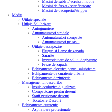
Masini de sablat / ecruisat mobile
Masini de frezat / scarificatoare
Masini de decopertat/stripper
Mediu
Utilaje speciale
Utilaje Salubrizare
Autogunoiere
Automaturatori stradale
Automaturatori compacte
Automaturatori pe sasiu
Utilaje deszapezire
Pluguri si Lame de zapada
Sararite
Imprastietoare de solutii degivrante
Freze de zapada
Echipamente electrice pentru salubrizare
Echipamente de curatenie urbana
Echipamente dezinfectie
Managementul deseurilor
Insule ecologice digitalizate
Compactoare pentru deseuri
Statii gestionare deseuri
Tocatoare Deseuri
Echipamente curatenie
Aspiratoare profesionale