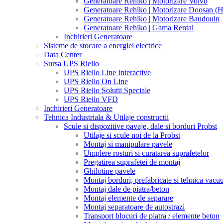
Generatoare Rehlko | Motorizare Volvo
Generatoare Rehlko | Motorizare Doosan (
Generatoare Rehlko | Motorizare Baudouin
Generatoare Rehlko | Gama Rental
Inchirieri Generatoare
Sisteme de stocare a energiei electrice
Data Center
Sursa UPS Riello
UPS Riello Line Interactive
UPS Riello On Line
UPS Riello Solutii Speciale
UPS Riello VFD
Inchirieri Generatoare
Tehnica Industriala & Utilaje constructii
Scule si dispozitive pavaje, dale si borduri Probst
Utilaje si scule noi de la Probst
Montaj si manipulare pavele
Umplere rosturi si curatarea suprafetelor
Pregatirea suprafetei de montaj
Ghilotine pavele
Montaj borduri, prefabricate si tehnica vac
Montaj dale de piatra/beton
Montaj elemente de separare
Montaj separatoare de autostrazi
Transport blocuri de piatra / elemente beton