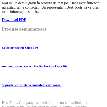
Mai multe detalii găsiți în broșura de mai jos. Dacă aveți întrebări,
nu ezitați să ne contactați. Un reprezentant Best Tools vă va oferi
toate informațiile solicitate.
Download PDF
Produse asemanatoare
Colector electric Cubo 180
Automaturatoare electrica Bucher CityCat V20e
Suprastructuri interschimbabile vara-iarna
Best Tools Company este unic importator si distribuitor in
Romania al mai multor lideri de piata in domenii precum