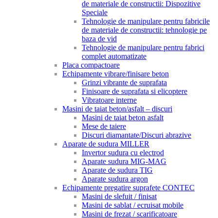
de materiale de constructii: Dispozitive
Speciale
Tehnologie de manipulare pentru fabricile
de materiale de constructii: tehnologie pe
baza de vid
Tehnologie de manipulare pentru fabrici
complet automatizate
Placa compactoare
Echipamente vibrare/finisare beton
Grinzi vibrante de suprafata
Finisoare de suprafata si elicoptere
Vibratoare interne
Masini de taiat beton/asfalt – discuri
Masini de taiat beton asfalt
Mese de taiere
Discuri diamantate/Discuri abrazive
Aparate de sudura MILLER
Invertor sudura cu electrod
Aparate sudura MIG-MAG
Aparate de sudura TIG
Aparate sudura argon
Echipamente pregatire suprafete CONTEC
Masini de slefuit / finisat
Masini de sablat / ecruisat mobile
Masini de frezat / scarificatoare