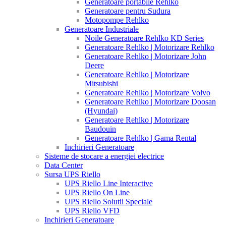
Generatoare portabile Rehlko
Generatoare pentru Sudura
Motopompe Rehlko
Generatoare Industriale
Noile Generatoare Rehlko KD Series
Generatoare Rehlko | Motorizare Rehlko
Generatoare Rehlko | Motorizare John
Deere
Generatoare Rehlko | Motorizare
Mitsubishi
Generatoare Rehlko | Motorizare Volvo
Generatoare Rehlko | Motorizare Doosan
(Hyundai)
Generatoare Rehlko | Motorizare
Baudouin
Generatoare Rehlko | Gama Rental
Inchirieri Generatoare
Sisteme de stocare a energiei electrice
Data Center
Sursa UPS Riello
UPS Riello Line Interactive
UPS Riello On Line
UPS Riello Solutii Speciale
UPS Riello VFD
Inchirieri Generatoare