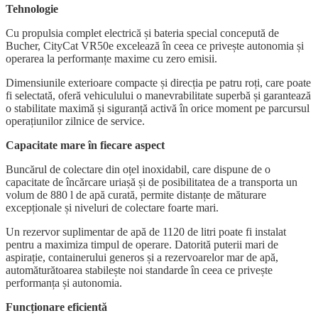
Tehnologie
Cu propulsia complet electrică și bateria special concepută de
Bucher, CityCat VR50e excelează în ceea ce privește autonomia și
operarea la performanțe maxime cu zero emisii.
Dimensiunile exterioare compacte și direcția pe patru roți, care poate
fi selectată, oferă vehiculului o manevrabilitate superbă și garantează
o stabilitate maximă și siguranță activă în orice moment pe parcursul
operațiunilor zilnice de service.
Capacitate mare în fiecare aspect
Buncărul de colectare din oțel inoxidabil, care dispune de o
capacitate de încărcare uriașă și de posibilitatea de a transporta un
volum de 880 l de apă curată, permite distanțe de măturare
excepționale și niveluri de colectare foarte mari.
Un rezervor suplimentar de apă de 1120 de litri poate fi instalat
pentru a maximiza timpul de operare. Datorită puterii mari de
aspirație, containerului generos și a rezervoarelor mar de apă,
automăturătoarea stabilește noi standarde în ceea ce privește
performanța și autonomia.
Funcționare eficientă