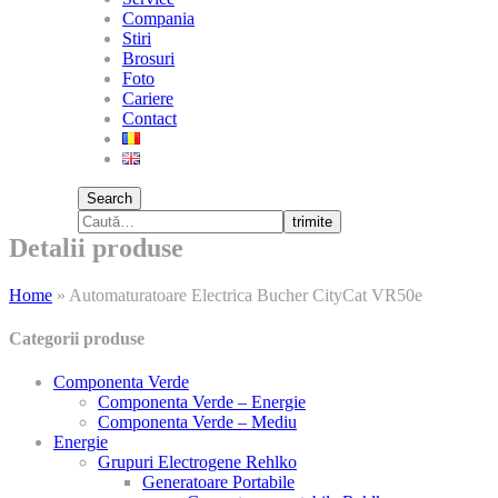
Compania
Stiri
Brosuri
Foto
Cariere
Contact
Search
trimite
Detalii produse
Home
»
Automaturatoare Electrica Bucher CityCat VR50e
Categorii produse
Componenta Verde
Componenta Verde – Energie
Componenta Verde – Mediu
Energie
Grupuri Electrogene Rehlko
Generatoare Portabile