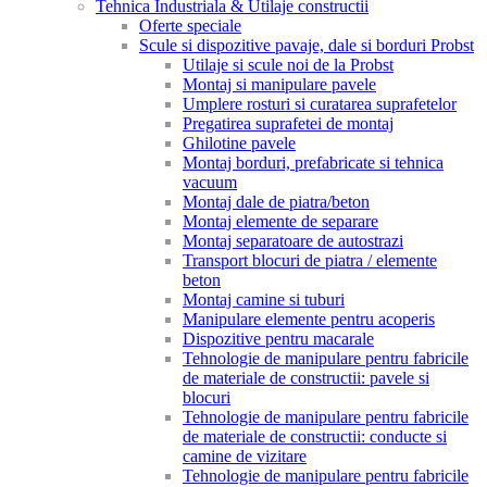
Tehnica Industriala & Utilaje constructii
Oferte speciale
Scule si dispozitive pavaje, dale si borduri Probst
Utilaje si scule noi de la Probst
Montaj si manipulare pavele
Umplere rosturi si curatarea suprafetelor
Pregatirea suprafetei de montaj
Ghilotine pavele
Montaj borduri, prefabricate si tehnica
vacuum
Montaj dale de piatra/beton
Montaj elemente de separare
Montaj separatoare de autostrazi
Transport blocuri de piatra / elemente
beton
Montaj camine si tuburi
Manipulare elemente pentru acoperis
Dispozitive pentru macarale
Tehnologie de manipulare pentru fabricile
de materiale de constructii: pavele si
blocuri
Tehnologie de manipulare pentru fabricile
de materiale de constructii: conducte si
camine de vizitare
Tehnologie de manipulare pentru fabricile