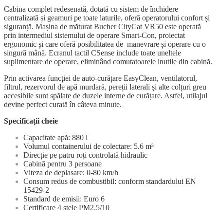
Cabina complet redesenată, dotată cu sistem de închidere
centralizată și geamuri pe toate laturile, oferă operatorului confort și
siguranță. Mașina de măturat Bucher CityCat VR50 este operată
prin intermediul sistemului de operare Smart-Con, proiectat
ergonomic și care oferă posibilitatea de manevrare și operare cu o
singură mână. Ecranul tactil CSense include toate uneltele
suplimentare de operare, eliminând comutatoarele inutile din cabină.
Prin activarea funcției de auto-curățare EasyClean, ventilatorul,
filtrul, rezervorul de apă murdară, pereții laterali și alte colțuri greu
accesibile sunt spălate de duzele interne de curățare. Astfel, utilajul
devine perfect curată în câteva minute.
Specificații cheie
Capacitate apă: 880 l
Volumul containerului de colectare: 5.6 m³
Direcție pe patru roți controlată hidraulic
Cabină pentru 3 persoane
Viteza de deplasare: 0-80 km/h
Consum redus de combustibil: conform standardului EN
15429-2
Standard de emisii: Euro 6
Certificare 4 stele PM2.5/10