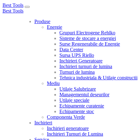
Best Tools
Toggle
Best Tools
navigation
Produse
Energie
Grupuri Electrogene Rehlko
Sisteme de stocare a energiei
Surse Regenerabile de Energie
Data Center
Sursa UPS Riello
Inchirieri Generatoare
Inchirieri turnuri de lumina
Turnuri de lumina
Tehnica industriala & Utilaje constructii
Mediu
Utilaje Salubrizare
Managementul deseurilor
Utilaje speciale
Echipamente curatenie
Echipamente stoc
Componenta Verde
Inchirieri
Inchirieri generatoare
Inchirieri Turnuri de Lumina
Service