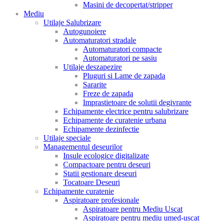
Masini de decopertat/stripper
Mediu
Utilaje Salubrizare
Autogunoiere
Automaturatori stradale
Automaturatori compacte
Automaturatori pe sasiu
Utilaje deszapezire
Pluguri si Lame de zapada
Sararite
Freze de zapada
Imprastietoare de solutii degivrante
Echipamente electrice pentru salubrizare
Echipamente de curatenie urbana
Echipamente dezinfectie
Utilaje speciale
Managementul deseurilor
Insule ecologice digitalizate
Compactoare pentru deseuri
Statii gestionare deseuri
Tocatoare Deseuri
Echipamente curatenie
Aspiratoare profesionale
Aspiratoare pentru Mediu Uscat
Aspiratoare pentru mediu umed-uscat