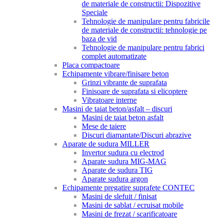
de materiale de constructii: Dispozitive
Speciale
Tehnologie de manipulare pentru fabricile
de materiale de constructii: tehnologie pe
baza de vid
Tehnologie de manipulare pentru fabrici
complet automatizate
Placa compactoare
Echipamente vibrare/finisare beton
Grinzi vibrante de suprafata
Finisoare de suprafata si elicoptere
Vibratoare interne
Masini de taiat beton/asfalt – discuri
Masini de taiat beton asfalt
Mese de taiere
Discuri diamantate/Discuri abrazive
Aparate de sudura MILLER
Invertor sudura cu electrod
Aparate sudura MIG-MAG
Aparate de sudura TIG
Aparate sudura argon
Echipamente pregatire suprafete CONTEC
Masini de slefuit / finisat
Masini de sablat / ecruisat mobile
Masini de frezat / scarificatoare