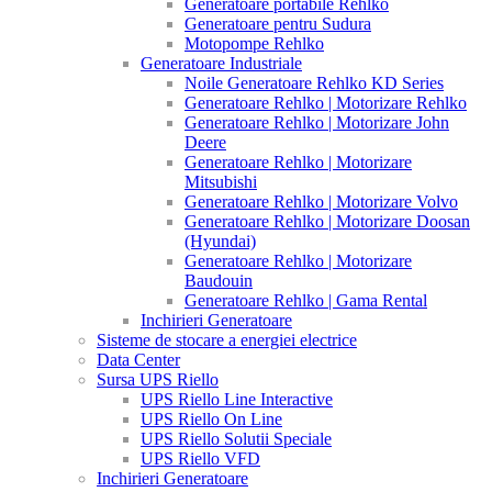
Generatoare portabile Rehlko
Generatoare pentru Sudura
Motopompe Rehlko
Generatoare Industriale
Noile Generatoare Rehlko KD Series
Generatoare Rehlko | Motorizare Rehlko
Generatoare Rehlko | Motorizare John
Deere
Generatoare Rehlko | Motorizare
Mitsubishi
Generatoare Rehlko | Motorizare Volvo
Generatoare Rehlko | Motorizare Doosan
(Hyundai)
Generatoare Rehlko | Motorizare
Baudouin
Generatoare Rehlko | Gama Rental
Inchirieri Generatoare
Sisteme de stocare a energiei electrice
Data Center
Sursa UPS Riello
UPS Riello Line Interactive
UPS Riello On Line
UPS Riello Solutii Speciale
UPS Riello VFD
Inchirieri Generatoare