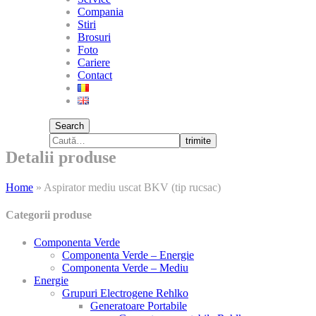
Compania
Stiri
Brosuri
Foto
Cariere
Contact
Search
trimite
Detalii produse
Home
»
Aspirator mediu uscat BKV (tip rucsac)
Categorii produse
Componenta Verde
Componenta Verde – Energie
Componenta Verde – Mediu
Energie
Grupuri Electrogene Rehlko
Generatoare Portabile