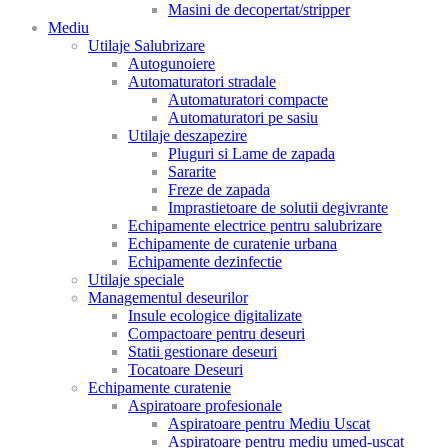
Masini de decopertat/stripper
Mediu
Utilaje Salubrizare
Autogunoiere
Automaturatori stradale
Automaturatori compacte
Automaturatori pe sasiu
Utilaje deszapezire
Pluguri si Lame de zapada
Sararite
Freze de zapada
Imprastietoare de solutii degivrante
Echipamente electrice pentru salubrizare
Echipamente de curatenie urbana
Echipamente dezinfectie
Utilaje speciale
Managementul deseurilor
Insule ecologice digitalizate
Compactoare pentru deseuri
Statii gestionare deseuri
Tocatoare Deseuri
Echipamente curatenie
Aspiratoare profesionale
Aspiratoare pentru Mediu Uscat
Aspiratoare pentru mediu umed-uscat