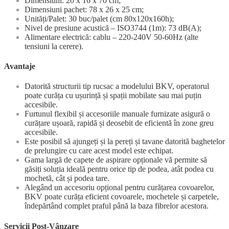
Dimensiuni: 20 x 16 x 70 cm;
Dimensiuni pachet: 78 x 26 x 25 cm;
Unități/Palet: 30 buc/palet (cm 80x120x160h);
Nivel de presiune acustică – ISO3744 (1m): 73 dB(A);
Alimentare electrică: cablu – 220-240V 50-60Hz (alte
tensiuni la cerere).
Avantaje
Datorită structurii tip rucsac a modelului BKV, operatorul
poate curăța cu ușurință și spații mobilate sau mai puțin
accesibile.
Furtunul flexibil și accesoriile manuale furnizate asigură o
curățare ușoară, rapidă și deosebit de eficientă în zone greu
accesibile.
Este posibil să ajungeți și la pereți și tavane datorită baghetelor
de prelungire cu care acest model este echipat.
Gama largă de capete de aspirare opționale vă permite să
găsiți soluția ideală pentru orice tip de podea, atât podea cu
mochetă, cât și podea tare.
Alegând un accesoriu opțional pentru curățarea covoarelor,
BKV poate curăța eficient covoarele, mochetele și carpetele,
îndepărtând complet praful până la baza fibrelor acestora.
Servicii Post-Vânzare