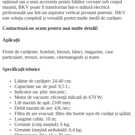
opțional sau a unui accesoriu pentru bătător covoare sub corpul
mașinii, BKV poate fi transformat într-o mătură electrică
profesională sau într-un aspirator vertical pivotant puternic. BKV
este soluția completă și versatilă pentru multe medii de curățare.
Contactează-ne acum pentru mai multe detalii!
Aplicații
Firme de curățenie, hoteluri, birouri, bănci, magazine, case
particulare, trenuri, avioane, cinematografe și teatre.
Specificații tehnice
Lățime de curățare: 24-40 cm;
Capacitate sac de praf: 6,5 L;
Indicator sac plin: mecanic;
Motor de vacuum: eficiență ridicată de 670 W;
Lift maxim de apă: 2100 mm;
Debit maxim de aer: 43L/sec;
Filtru de aer evacuat: filtru din burete ușor de curățat și spălat;
Lungime cablu: 10 m;
Greutate (corp mașină): 6 kg;
Greutate (mașină ambalată): 6,4 kg;