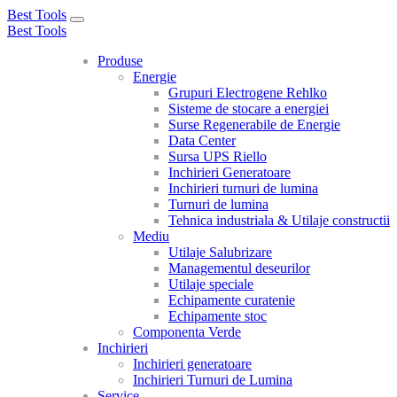
Best Tools
Toggle
Best Tools
navigation
Produse
Energie
Grupuri Electrogene Rehlko
Sisteme de stocare a energiei
Surse Regenerabile de Energie
Data Center
Sursa UPS Riello
Inchirieri Generatoare
Inchirieri turnuri de lumina
Turnuri de lumina
Tehnica industriala & Utilaje constructii
Mediu
Utilaje Salubrizare
Managementul deseurilor
Utilaje speciale
Echipamente curatenie
Echipamente stoc
Componenta Verde
Inchirieri
Inchirieri generatoare
Inchirieri Turnuri de Lumina
Service