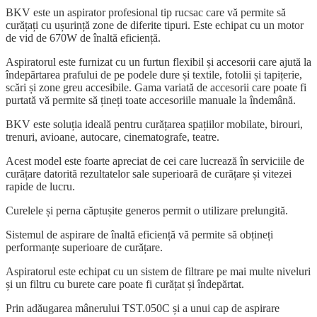
BKV este un aspirator profesional tip rucsac care vă permite să
curățați cu ușurință zone de diferite tipuri. Este echipat cu un motor
de vid de 670W de înaltă eficiență.
Aspiratorul este furnizat cu un furtun flexibil și accesorii care ajută la
îndepărtarea prafului de pe podele dure și textile, fotolii și tapițerie,
scări și zone greu accesibile. Gama variată de accesorii care poate fi
purtată vă permite să țineți toate accesoriile manuale la îndemână.
BKV este soluția ideală pentru curățarea spațiilor mobilate, birouri,
trenuri, avioane, autocare, cinematografe, teatre.
Acest model este foarte apreciat de cei care lucrează în serviciile de
curățare datorită rezultatelor sale superioară de curățare și vitezei
rapide de lucru.
Curelele și perna căptușite generos permit o utilizare prelungită.
Sistemul de aspirare de înaltă eficiență vă permite să obțineți
performanțe superioare de curățare.
Aspiratorul este echipat cu un sistem de filtrare pe mai multe niveluri
și un filtru cu burete care poate fi curățat și îndepărtat.
Prin adăugarea mânerului TST.050C și a unui cap de aspirare