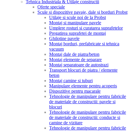
Tehnica Industriala & Utilaje constructii
Oferte speciale
Scule si dispozitive pavaje, dale si borduri Probst
Utilaje si scule noi de la Probst
Montaj si manipulare pavele
Umplere rosturi si curatarea suprafetelor
Pregatirea suprafetei de montaj
Ghilotine pavele
Montaj borduri, prefabricate si tehnica
vacuum
Montaj dale de piatra/beton
Montaj elemente de separare
Montaj separatoare de autostrazi
Transport blocuri de piatra / elemente
beton
Montaj camine si tuburi
Manipulare elemente pentru acoperis
Dispozitive pentru macarale
Tehnologie de manipulare pentru fabricile
de materiale de constructii: pavele si
blocuri
Tehnologie de manipulare pentru fabricile
de materiale de constructii: conducte si
camine de vizitare
Tehnologie de manipulare pentru fabricile