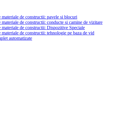
materiale de constructii: pavele si blocuri
materiale de constructii: conducte si camine de vizitare
 materiale de constructii: Dispozitive Speciale
 materiale de constructii: tehnologie pe baza de vid
plet automatizate