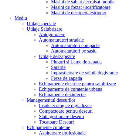
Masini de sablat / ecruisat mobile
Masini de frezat / scarificatoare
Masini de decopertat/stripper
Mediu
Utilaje speciale
Utilaje Salubrizare
Autogunoiere
Automaturatori stradale
Automaturatori compacte
Automaturatori pe sasiu
Utilaje deszapezire
Pluguri si Lame de zapada
Sararite
Imprastietoare de solutii degivrante
Freze de zapada
Echipamente electrice pentru salubrizare
Echipamente de curatenie urbana
Echipamente dezinfectie
Managementul deseurilor
Insule ecologice digitalizate
Compactoare pentru deseuri
Statii gestionare deseuri
Tocatoare Deseuri
Echipamente curatenie
Aspiratoare profesionale