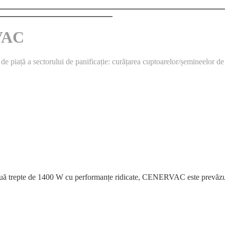
VAC
piață a sectorului de panificație: curățarea cuptoarelor/șemineelor de
două trepte de 1400 W cu performanțe ridicate, CENERVAC este prevăzut c