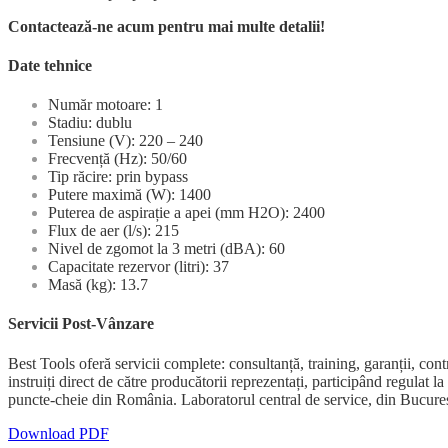
Contactează-ne acum pentru mai multe detalii!
Date tehnice
Număr motoare: 1
Stadiu: dublu
Tensiune (V): 220 – 240
Frecvență (Hz): 50/60
Tip răcire: prin bypass
Putere maximă (W): 1400
Puterea de aspirație a apei (mm H2O): 2400
Flux de aer (l/s): 215
Nivel de zgomot la 3 metri (dBA): 60
Capacitate rezervor (litri): 37
Masă (kg): 13.7
Servicii Post-Vânzare
Best Tools oferă servicii complete: consultanță, training, garanții, 
instruiți direct de către producătorii reprezentați, participând regulat 
puncte-cheie din România. Laboratorul central de service, din București
Download PDF