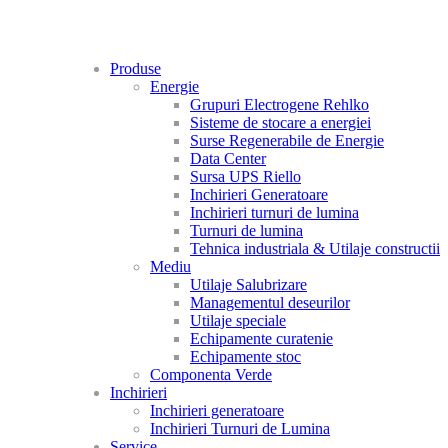
Produse
Energie
Grupuri Electrogene Rehlko
Sisteme de stocare a energiei
Surse Regenerabile de Energie
Data Center
Sursa UPS Riello
Inchirieri Generatoare
Inchirieri turnuri de lumina
Turnuri de lumina
Tehnica industriala & Utilaje constructii
Mediu
Utilaje Salubrizare
Managementul deseurilor
Utilaje speciale
Echipamente curatenie
Echipamente stoc
Componenta Verde
Inchirieri
Inchirieri generatoare
Inchirieri Turnuri de Lumina
Service