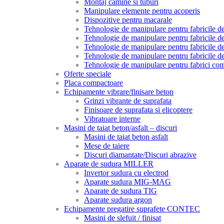
Montaj camine si tuburi
Manipulare elemente pentru acoperis
Dispozitive pentru macarale
Tehnologie de manipulare pentru fabricile de 
Tehnologie de manipulare pentru fabricile de 
Tehnologie de manipulare pentru fabricile de
Tehnologie de manipulare pentru fabricile de
Tehnologie de manipulare pentru fabrici com
Oferte speciale
Placa compactoare
Echipamente vibrare/finisare beton
Grinzi vibrante de suprafata
Finisoare de suprafata si elicoptere
Vibratoare interne
Masini de taiat beton/asfalt – discuri
Masini de taiat beton asfalt
Mese de taiere
Discuri diamantate/Discuri abrazive
Aparate de sudura MILLER
Invertor sudura cu electrod
Aparate sudura MIG-MAG
Aparate de sudura TIG
Aparate sudura argon
Echipamente pregatire suprafete CONTEC
Masini de slefuit / finisat