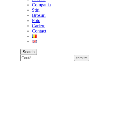
Compania
Stiri
Brosuri
Foto
Cariere
Contact
Search
trimite