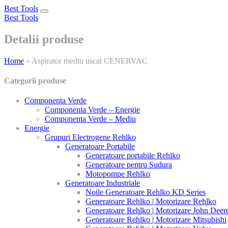
Best Tools
Toggle
Best Tools
navigation
Detalii produse
Home
»
Aspirator mediu uscat CENERVAC
Categorii produse
Componenta Verde
Componenta Verde – Energie
Componenta Verde – Mediu
Energie
Grupuri Electrogene Rehlko
Generatoare Portabile
Generatoare portabile Rehlko
Generatoare pentru Sudura
Motopompe Rehlko
Generatoare Industriale
Noile Generatoare Rehlko KD Series
Generatoare Rehlko | Motorizare Rehlko
Generatoare Rehlko | Motorizare John Deer
Generatoare Rehlko | Motorizare Mitsubishi