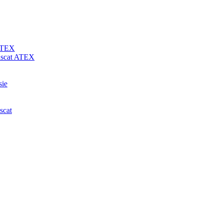
 ATEX
-uscat ATEX
sie
scat