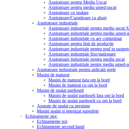
Aspiratoare pentru Mediu Uscat
Aspiratoare pentru mediu umed-uscat
Aspiratoare cu spalare
Aspiratoare/Curatitoare cu aburi
Aspiratoare industriale
Aspiratoare industriale pentru mediu uscat
Aspiratoare industriale pentru mediu umed
Aspiratoare industriale cu aer comprimat
Aspiratoare pentru linii de productie
Aspiratoare industriale pentru praf in suspen
Aspiratoare industriale fixe/stationare
Aspiratoare industriale pentru mediu uscat
Aspiratoare industriale pentre mediu umed-u
Aspiratoare industriale pentru aplicatii grele
Masini de maturat
Masini de maturat fara om la bord
Masini de maturat cu om la bord
Masini de spalat pardoseli
Masini de spalat pardoseli fara om la bord
Masini de spalat pardoseli cu om la bord
Aparate de spalat cu presiune
Masini spalat si igienizat suprafete
Echipamente stoc
Echipamente noi
Echipamente second hand