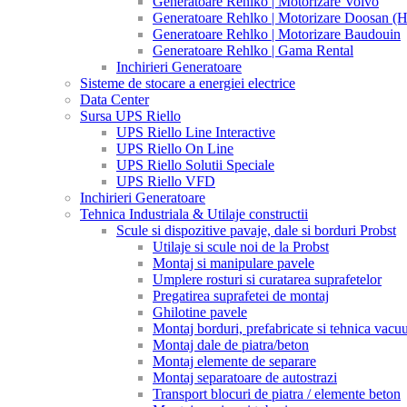
Generatoare Rehlko | Motorizare Volvo
Generatoare Rehlko | Motorizare Doosan (
Generatoare Rehlko | Motorizare Baudouin
Generatoare Rehlko | Gama Rental
Inchirieri Generatoare
Sisteme de stocare a energiei electrice
Data Center
Sursa UPS Riello
UPS Riello Line Interactive
UPS Riello On Line
UPS Riello Solutii Speciale
UPS Riello VFD
Inchirieri Generatoare
Tehnica Industriala & Utilaje constructii
Scule si dispozitive pavaje, dale si borduri Probst
Utilaje si scule noi de la Probst
Montaj si manipulare pavele
Umplere rosturi si curatarea suprafetelor
Pregatirea suprafetei de montaj
Ghilotine pavele
Montaj borduri, prefabricate si tehnica vac
Montaj dale de piatra/beton
Montaj elemente de separare
Montaj separatoare de autostrazi
Transport blocuri de piatra / elemente beton