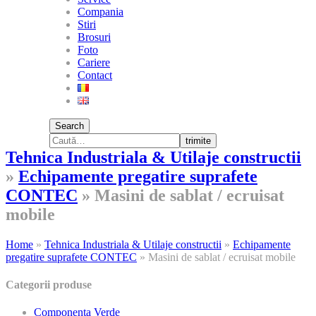
Compania
Stiri
Brosuri
Foto
Cariere
Contact
Search
trimite
Tehnica Industriala & Utilaje constructii
»
Echipamente pregatire suprafete
CONTEC
»
Masini de sablat / ecruisat
mobile
Home
»
Tehnica Industriala & Utilaje constructii
»
Echipamente
pregatire suprafete CONTEC
»
Masini de sablat / ecruisat mobile
Categorii produse
Componenta Verde