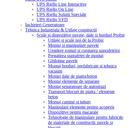
UPS Riello Line Interactive
UPS Riello On Line
UPS Riello Solutii Speciale
UPS Riello VFD
Inchirieri Generatoare
Tehnica Industriala & Utilaje constructii
Scule si dispozitive pavaje, dale si borduri Probst
Utilaje si scule noi de la Probst
Montaj si manipulare pavele
Umplere rosturi si curatarea suprafetelor
Pregatirea suprafetei de montaj
Ghilotine pavele
Montaj borduri, prefabricate si tehnica
vacuum
Montaj dale de piatra/beton
Montaj elemente de separare
Montaj separatoare de autostrazi
Transport blocuri de piatra / elemente
beton
Montaj camine si tuburi
Manipulare elemente pentru acoperis
Dispozitive pentru macarale
Tehnologie de manipulare pentru fabricile
de materiale de constructii: pavele si
blocuri