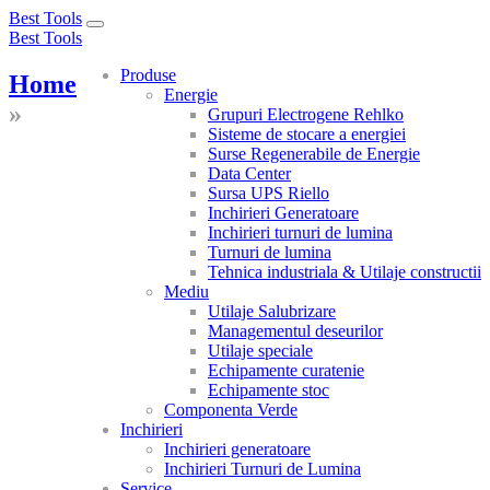
Best Tools
Toggle
Best Tools
navigation
Produse
Home
Energie
»
Grupuri Electrogene Rehlko
Sisteme de stocare a energiei
Surse Regenerabile de Energie
Data Center
Sursa UPS Riello
Inchirieri Generatoare
Inchirieri turnuri de lumina
Turnuri de lumina
Tehnica industriala & Utilaje constructii
Mediu
Utilaje Salubrizare
Managementul deseurilor
Utilaje speciale
Echipamente curatenie
Echipamente stoc
Componenta Verde
Inchirieri
Inchirieri generatoare
Inchirieri Turnuri de Lumina
Service