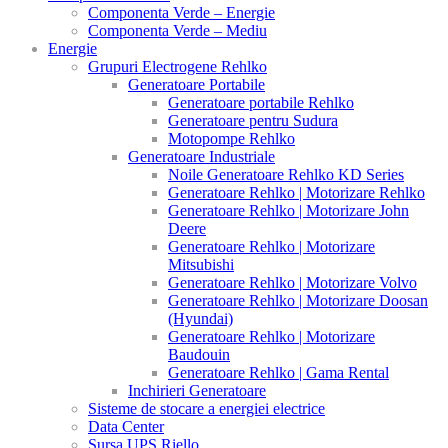
Componenta Verde – Energie
Componenta Verde – Mediu
Energie
Grupuri Electrogene Rehlko
Generatoare Portabile
Generatoare portabile Rehlko
Generatoare pentru Sudura
Motopompe Rehlko
Generatoare Industriale
Noile Generatoare Rehlko KD Series
Generatoare Rehlko | Motorizare Rehlko
Generatoare Rehlko | Motorizare John
Deere
Generatoare Rehlko | Motorizare
Mitsubishi
Generatoare Rehlko | Motorizare Volvo
Generatoare Rehlko | Motorizare Doosan
(Hyundai)
Generatoare Rehlko | Motorizare
Baudouin
Generatoare Rehlko | Gama Rental
Inchirieri Generatoare
Sisteme de stocare a energiei electrice
Data Center
Sursa UPS Riello