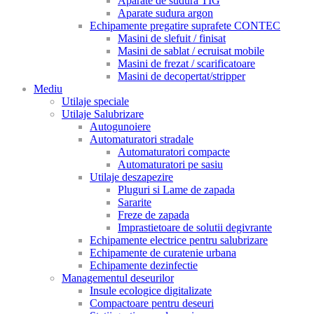
Aparate de sudura TIG
Aparate sudura argon
Echipamente pregatire suprafete CONTEC
Masini de slefuit / finisat
Masini de sablat / ecruisat mobile
Masini de frezat / scarificatoare
Masini de decopertat/stripper
Mediu
Utilaje speciale
Utilaje Salubrizare
Autogunoiere
Automaturatori stradale
Automaturatori compacte
Automaturatori pe sasiu
Utilaje deszapezire
Pluguri si Lame de zapada
Sararite
Freze de zapada
Imprastietoare de solutii degivrante
Echipamente electrice pentru salubrizare
Echipamente de curatenie urbana
Echipamente dezinfectie
Managementul deseurilor
Insule ecologice digitalizate
Compactoare pentru deseuri