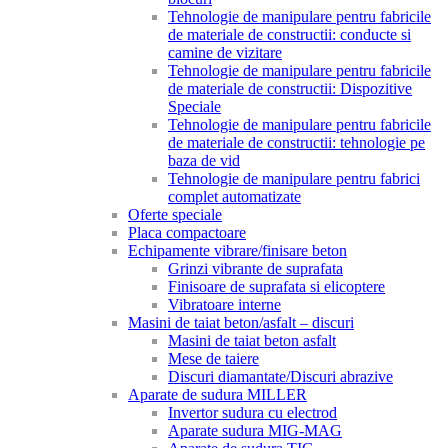
Tehnologie de manipulare pentru fabricile
de materiale de constructii: conducte si
camine de vizitare
Tehnologie de manipulare pentru fabricile
de materiale de constructii: Dispozitive
Speciale
Tehnologie de manipulare pentru fabricile
de materiale de constructii: tehnologie pe
baza de vid
Tehnologie de manipulare pentru fabrici
complet automatizate
Oferte speciale
Placa compactoare
Echipamente vibrare/finisare beton
Grinzi vibrante de suprafata
Finisoare de suprafata si elicoptere
Vibratoare interne
Masini de taiat beton/asfalt – discuri
Masini de taiat beton asfalt
Mese de taiere
Discuri diamantate/Discuri abrazive
Aparate de sudura MILLER
Invertor sudura cu electrod
Aparate sudura MIG-MAG