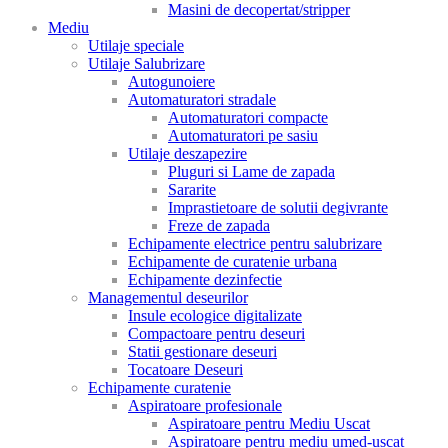
Masini de decopertat/stripper
Mediu
Utilaje speciale
Utilaje Salubrizare
Autogunoiere
Automaturatori stradale
Automaturatori compacte
Automaturatori pe sasiu
Utilaje deszapezire
Pluguri si Lame de zapada
Sararite
Imprastietoare de solutii degivrante
Freze de zapada
Echipamente electrice pentru salubrizare
Echipamente de curatenie urbana
Echipamente dezinfectie
Managementul deseurilor
Insule ecologice digitalizate
Compactoare pentru deseuri
Statii gestionare deseuri
Tocatoare Deseuri
Echipamente curatenie
Aspiratoare profesionale
Aspiratoare pentru Mediu Uscat
Aspiratoare pentru mediu umed-uscat