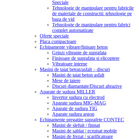
Speciale
Tehnologie de manipulare pentru fabricile
de materiale de constructii: tehnologie pe
baza de vid
Tehnologie de manipulare pentru fabrici
complet automatizate
Oferte speciale
Placa compactoare
Echipamente vibrare/finisare beton
Grinzi vibrante de suprafata
Finisoare de suprafata si elicoptere
Vibratoare interne
Masini de taiat beton/asfalt – discuri
Masini de taiat beton asfalt
Mese de taiere
Discuri diamantate/Discuri abrazive
Aparate de sudura MILLER
Invertor sudura cu electrod
Aparate sudura MIG-MAG
Aparate de sudura TIG
Aparate sudura argon
Echipamente pregatire suprafete CONTEC
Masini de slefuit / finisat
Masini de sablat / ecruisat mobile
Masini de frezat / scarificatoare