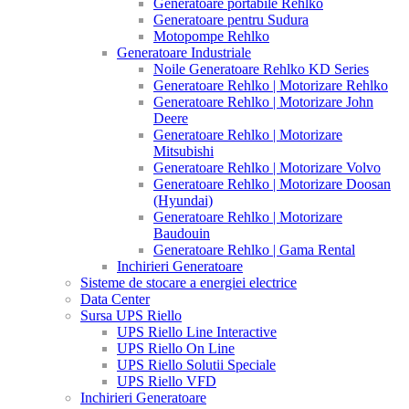
Generatoare portabile Rehlko
Generatoare pentru Sudura
Motopompe Rehlko
Generatoare Industriale
Noile Generatoare Rehlko KD Series
Generatoare Rehlko | Motorizare Rehlko
Generatoare Rehlko | Motorizare John
Deere
Generatoare Rehlko | Motorizare
Mitsubishi
Generatoare Rehlko | Motorizare Volvo
Generatoare Rehlko | Motorizare Doosan
(Hyundai)
Generatoare Rehlko | Motorizare
Baudouin
Generatoare Rehlko | Gama Rental
Inchirieri Generatoare
Sisteme de stocare a energiei electrice
Data Center
Sursa UPS Riello
UPS Riello Line Interactive
UPS Riello On Line
UPS Riello Solutii Speciale
UPS Riello VFD
Inchirieri Generatoare