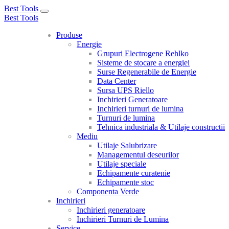
Best Tools
Toggle
Best Tools
navigation
Produse
Energie
Grupuri Electrogene Rehlko
Sisteme de stocare a energiei
Surse Regenerabile de Energie
Data Center
Sursa UPS Riello
Inchirieri Generatoare
Inchirieri turnuri de lumina
Turnuri de lumina
Tehnica industriala & Utilaje constructii
Mediu
Utilaje Salubrizare
Managementul deseurilor
Utilaje speciale
Echipamente curatenie
Echipamente stoc
Componenta Verde
Inchirieri
Inchirieri generatoare
Inchirieri Turnuri de Lumina
Service