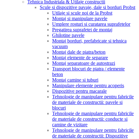
Tehnica Industriala & Utilaje constructii
Scule si dispozitive pavaje, dale si borduri Probst
Utilaje si scule noi de la Probst
Montaj si manipulare pavele
Umplere rosturi si curatarea suprafetelor
Pregatirea suprafetei de montaj
Ghilotine pavele
Montaj borduri, prefabricate si tehnica
vacuum
Montaj dale de piatra/beton
Montaj elemente de separare
Montaj separatoare de autostrazi
Transport blocuri de piatra / elemente
beton
Montaj camine si tuburi
Manipulare elemente pentru acoperis
Dispozitive pentru macarale
Tehnologie de manipulare pentru fabricile
de materiale de constructii: pavele si
blocuri
Tehnologie de manipulare pentru fabricile
de materiale de constructii: conducte si
camine de vizitare
Tehnologie de manipulare pentru fabricile
de materiale de constructii: Dispozitive