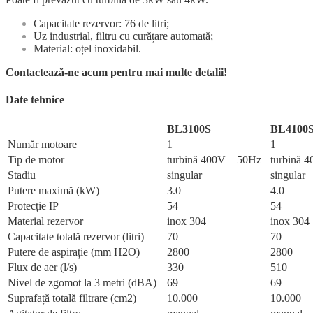
Capacitate rezervor: 76 de litri;
Uz industrial, filtru cu curățare automată;
Material: oțel inoxidabil.
Contactează-ne acum pentru mai multe detalii!
Date tehnice
BL3100S
BL4100
Număr motoare
1
1
Tip de motor
turbină 400V – 50Hz
turbină 
Stadiu
singular
singular
Putere maximă (kW)
3.0
4.0
Protecție IP
54
54
Material rezervor
inox 304
inox 304
Capacitate totală rezervor (litri)
70
70
Putere de aspirație (mm H2O)
2800
2800
Flux de aer (l/s)
330
510
Nivel de zgomot la 3 metri (dBA)
69
69
Suprafață totală filtrare (cm2)
10.000
10.000