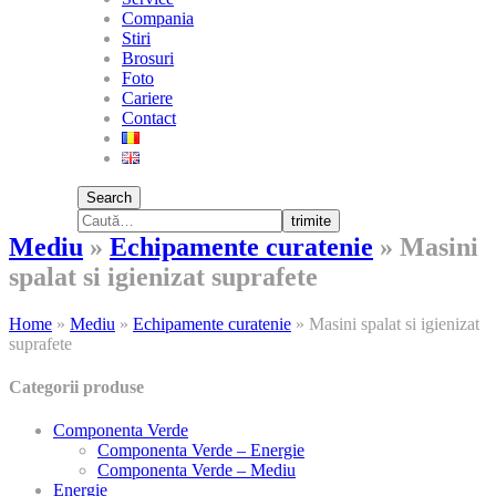
Compania
Stiri
Brosuri
Foto
Cariere
Contact
Search
trimite
Mediu
»
Echipamente curatenie
»
Masini
spalat si igienizat suprafete
Home
»
Mediu
»
Echipamente curatenie
»
Masini spalat si igienizat
suprafete
Categorii produse
Componenta Verde
Componenta Verde – Energie
Componenta Verde – Mediu
Energie