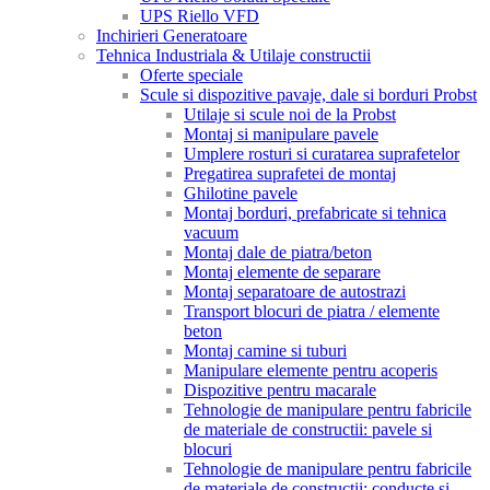
UPS Riello VFD
Inchirieri Generatoare
Tehnica Industriala & Utilaje constructii
Oferte speciale
Scule si dispozitive pavaje, dale si borduri Probst
Utilaje si scule noi de la Probst
Montaj si manipulare pavele
Umplere rosturi si curatarea suprafetelor
Pregatirea suprafetei de montaj
Ghilotine pavele
Montaj borduri, prefabricate si tehnica
vacuum
Montaj dale de piatra/beton
Montaj elemente de separare
Montaj separatoare de autostrazi
Transport blocuri de piatra / elemente
beton
Montaj camine si tuburi
Manipulare elemente pentru acoperis
Dispozitive pentru macarale
Tehnologie de manipulare pentru fabricile
de materiale de constructii: pavele si
blocuri
Tehnologie de manipulare pentru fabricile
de materiale de constructii: conducte si