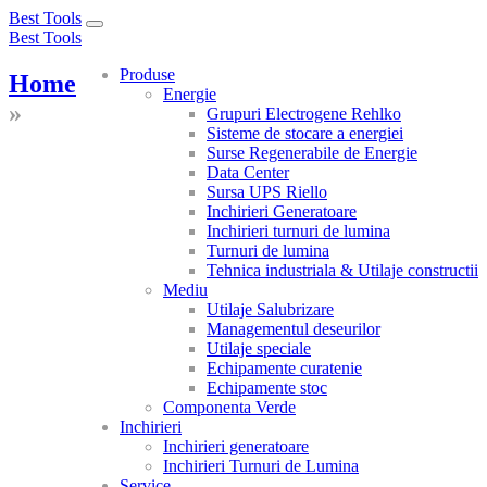
Best Tools
Toggle
Best Tools
navigation
Produse
Home
Energie
»
Grupuri Electrogene Rehlko
Sisteme de stocare a energiei
Surse Regenerabile de Energie
Data Center
Sursa UPS Riello
Inchirieri Generatoare
Inchirieri turnuri de lumina
Turnuri de lumina
Tehnica industriala & Utilaje constructii
Mediu
Utilaje Salubrizare
Managementul deseurilor
Utilaje speciale
Echipamente curatenie
Echipamente stoc
Componenta Verde
Inchirieri
Inchirieri generatoare
Inchirieri Turnuri de Lumina
Service