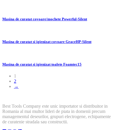
Masina de curatat covoare/mochete Powerful-Silent
Masina de curatat si igienizat covoare GraceHP-Silent
Masina de curatat si igienizat toalete Foamtec15
1
2
→
Best Tools Company este unic importator si distribuitor in
Romania al mai multor lideri de piata in domenii precum
managementul deseurilor, grupuri electrogene, echipamente
de curatenie stradala sau constructii.