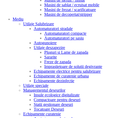
Masini de slefuit / finisat
Masini de sablat / ecruisat mobile
Masini de frezat / scarificatoare
Masini de decopertat/stripper
Mediu
Utilaje Salubrizare
Automaturatori stradale
Automaturatori compacte
Automaturatori pe sasiu
Autogunoiere
Utilaje deszapezire
Pluguri si Lame de zapada
Sararite
Freze de zapada
Imprastietoare de solutii degivrante
Echipamente electrice pentru salubrizare
Echipamente de curatenie urbana
Echipamente dezinfectie
Utilaje speciale
Managementul deseurilor
Insule ecologice digitalizate
Compactoare pentru deseuri
Statii gestionare deseuri
Tocatoare Deseuri
Echipamente curatenie