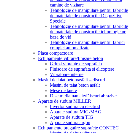
camine de vizitare
Tehnologie de manipulare pentru fabricile
de materiale de constructii: Dispozitive
Speciale
Tehnologie de manipulare pentru fabricile
de materiale de constructii: tehnologie pe
baza de vid
Tehnologie de manipulare pentru fabrici
complet automatizate
Placa compactoare
Echipamente vibrare/finisare beton
Grinzi vibrante de suprafata
Finisoare de suprafata si elicoptere
Vibratoare interne
Masini de taiat beton/asfalt – discuri
Masini de taiat beton asfalt
Mese de taiere
Discuri diamantate/Discuri abrazive
Aparate de sudura MILLER
Invertor sudura cu electrod
Aparate sudura MIG-MAG
Aparate de sudura TIG
Aparate sudura argon
Echipamente pregatire suprafete CONTEC