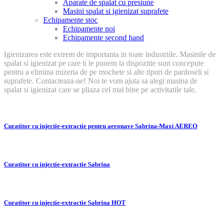
Aparate de spalat cu presiune
Masini spalat si igienizat suprafete
Echipamente stoc
Echipamente noi
Echipamente second hand
Igienizarea este extrem de importanta in toate industriile. Masinile de
spalat si igienizat pe care ti le punem la dispozitie sunt concepute
pentru a elimina mizeria de pe mochete si alte tipuri de pardoseli si
suprafete. Contacteaza-ne! Noi te vom ajuta sa alegi masina de
spalat si igienizat care se pliaza cel mai bine pe activitatile tale.
Curatitor cu injectie-extractie pentru aeronave Sabrina-Maxi AEREO
Curatitor cu injectie-extractie Sabrina
Curatitor cu injectie-extractie Sabrina HOT