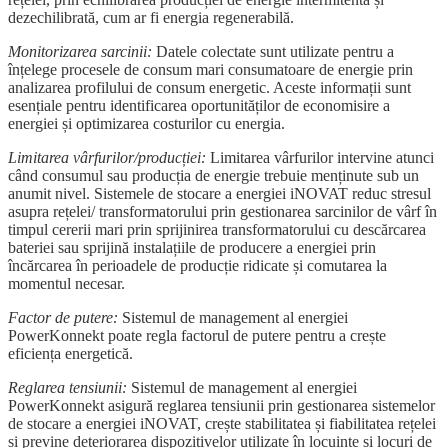
dezechilibrată, cum ar fi energia regenerabilă.
Monitorizarea sarcinii:
Datele colectate sunt utilizate pentru a
înțelege procesele de consum mari consumatoare de energie prin
analizarea profilului de consum energetic. Aceste informații sunt
esențiale pentru identificarea oportunităților de economisire a
energiei și optimizarea costurilor cu energia.
Limitarea vârfurilor/producției:
Limitarea vârfurilor intervine atunci
când consumul sau producția de energie trebuie menținute sub un
anumit nivel. Sistemele de stocare a energiei iNOVAT reduc stresul
asupra rețelei/ transformatorului prin gestionarea sarcinilor de vârf în
timpul cererii mari prin sprijinirea transformatorului cu descărcarea
bateriei sau sprijină instalațiile de producere a energiei prin
încărcarea în perioadele de producție ridicate și comutarea la
momentul necesar.
Factor de putere:
Sistemul de management al energiei
PowerKonnekt poate regla factorul de putere pentru a crește
eficiența energetică.
Reglarea tensiunii:
Sistemul de management al energiei
PowerKonnekt asigură reglarea tensiunii prin gestionarea sistemelor
de stocare a energiei iNOVAT, crește stabilitatea și fiabilitatea rețelei
și previne deteriorarea dispozitivelor utilizate în locuințe și locuri de