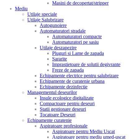
Masini de decopertat/stripper
Mediu
Utilaje speciale
Utilaje Salubrizare
Autogunoiere
Automaturatori stradale
Automaturatori compacte
Automaturatori pe sasiu
Utilaje deszapezire
Pluguri si Lame de zapada
Sararite
Imprastietoare de solutii degivrante
Freze de zapada
Echipamente electrice pentru salubrizare
Echipamente de curatenie urbana
Echipamente dezinfectie
Managementul deseurilor
Insule ecologice digitalizate
Compactoare pentru deseuri
Statii gestionare deseuri
Tocatoare Deseuri
Echipamente curatenie
Aspiratoare profesionale
Aspiratoare pentru Mediu Uscat
Aspiratoare pentru mediu umed-uscat