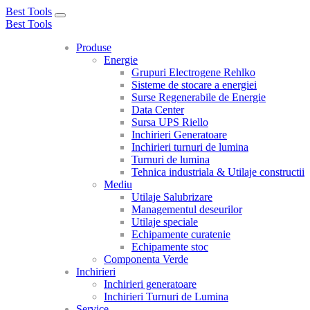
Best Tools
Toggle
Best Tools
navigation
Produse
Energie
Grupuri Electrogene Rehlko
Sisteme de stocare a energiei
Surse Regenerabile de Energie
Data Center
Sursa UPS Riello
Inchirieri Generatoare
Inchirieri turnuri de lumina
Turnuri de lumina
Tehnica industriala & Utilaje constructii
Mediu
Utilaje Salubrizare
Managementul deseurilor
Utilaje speciale
Echipamente curatenie
Echipamente stoc
Componenta Verde
Inchirieri
Inchirieri generatoare
Inchirieri Turnuri de Lumina
Service