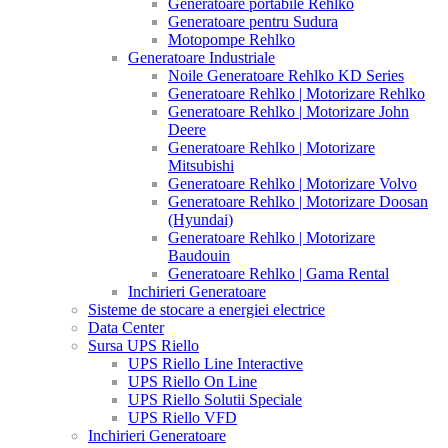
Generatoare portabile Rehlko
Generatoare pentru Sudura
Motopompe Rehlko
Generatoare Industriale
Noile Generatoare Rehlko KD Series
Generatoare Rehlko | Motorizare Rehlko
Generatoare Rehlko | Motorizare John
Deere
Generatoare Rehlko | Motorizare
Mitsubishi
Generatoare Rehlko | Motorizare Volvo
Generatoare Rehlko | Motorizare Doosan
(Hyundai)
Generatoare Rehlko | Motorizare
Baudouin
Generatoare Rehlko | Gama Rental
Inchirieri Generatoare
Sisteme de stocare a energiei electrice
Data Center
Sursa UPS Riello
UPS Riello Line Interactive
UPS Riello On Line
UPS Riello Solutii Speciale
UPS Riello VFD
Inchirieri Generatoare