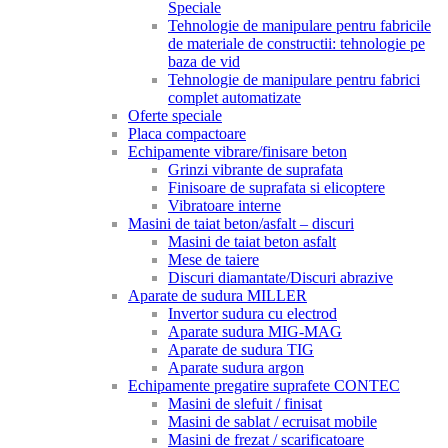
Speciale
Tehnologie de manipulare pentru fabricile
de materiale de constructii: tehnologie pe
baza de vid
Tehnologie de manipulare pentru fabrici
complet automatizate
Oferte speciale
Placa compactoare
Echipamente vibrare/finisare beton
Grinzi vibrante de suprafata
Finisoare de suprafata si elicoptere
Vibratoare interne
Masini de taiat beton/asfalt – discuri
Masini de taiat beton asfalt
Mese de taiere
Discuri diamantate/Discuri abrazive
Aparate de sudura MILLER
Invertor sudura cu electrod
Aparate sudura MIG-MAG
Aparate de sudura TIG
Aparate sudura argon
Echipamente pregatire suprafete CONTEC
Masini de slefuit / finisat
Masini de sablat / ecruisat mobile
Masini de frezat / scarificatoare