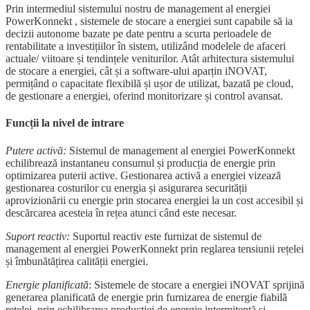
Prin intermediul sistemului nostru de management al energiei
PowerKonnekt , sistemele de stocare a energiei sunt capabile să ia
decizii autonome bazate pe date pentru a scurta perioadele de
rentabilitate a investițiilor în sistem, utilizând modelele de afaceri
actuale/ viitoare și tendințele veniturilor. Atât arhitectura sistemului
de stocare a energiei, cât și a software-ului aparțin iNOVAT,
permițând o capacitate flexibilă și ușor de utilizat, bazată pe cloud,
de gestionare a energiei, oferind monitorizare și control avansat.
Funcții la nivel de intrare
Putere activă:
Sistemul de management al energiei PowerKonnekt
echilibrează instantaneu consumul și producția de energie prin
optimizarea puterii active. Gestionarea activă a energiei vizează
gestionarea costurilor cu energia și asigurarea securității
aprovizionării cu energie prin stocarea energiei la un cost accesibil și
descărcarea acesteia în rețea atunci când este necesar.
Suport reactiv
:
Suportul reactiv este furnizat de sistemul de
management al energiei PowerKonnekt prin reglarea tensiunii rețelei
și îmbunătățirea calității energiei.
Energie planificată
: Sistemele de stocare a energiei iNOVAT sprijină
generarea planificată de energie prin furnizarea de energie fiabilă
rețelei, prin echilibrarea producției de energie intermitentă și