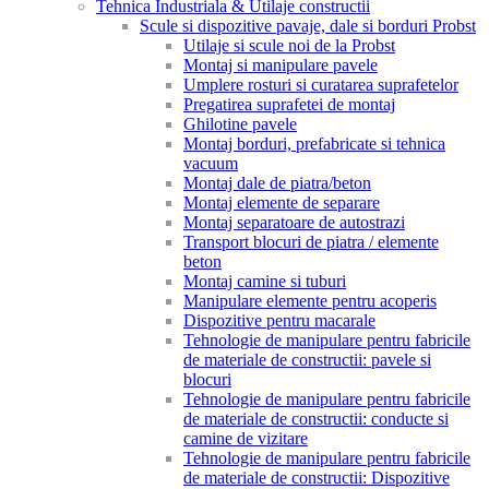
Tehnica Industriala & Utilaje constructii
Scule si dispozitive pavaje, dale si borduri Probst
Utilaje si scule noi de la Probst
Montaj si manipulare pavele
Umplere rosturi si curatarea suprafetelor
Pregatirea suprafetei de montaj
Ghilotine pavele
Montaj borduri, prefabricate si tehnica
vacuum
Montaj dale de piatra/beton
Montaj elemente de separare
Montaj separatoare de autostrazi
Transport blocuri de piatra / elemente
beton
Montaj camine si tuburi
Manipulare elemente pentru acoperis
Dispozitive pentru macarale
Tehnologie de manipulare pentru fabricile
de materiale de constructii: pavele si
blocuri
Tehnologie de manipulare pentru fabricile
de materiale de constructii: conducte si
camine de vizitare
Tehnologie de manipulare pentru fabricile
de materiale de constructii: Dispozitive