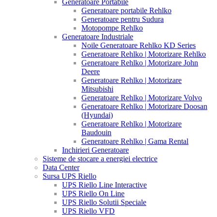
Generatoare Portabile
Generatoare portabile Rehlko
Generatoare pentru Sudura
Motopompe Rehlko
Generatoare Industriale
Noile Generatoare Rehlko KD Series
Generatoare Rehlko | Motorizare Rehlko
Generatoare Rehlko | Motorizare John
Deere
Generatoare Rehlko | Motorizare
Mitsubishi
Generatoare Rehlko | Motorizare Volvo
Generatoare Rehlko | Motorizare Doosan
(Hyundai)
Generatoare Rehlko | Motorizare
Baudouin
Generatoare Rehlko | Gama Rental
Inchirieri Generatoare
Sisteme de stocare a energiei electrice
Data Center
Sursa UPS Riello
UPS Riello Line Interactive
UPS Riello On Line
UPS Riello Solutii Speciale
UPS Riello VFD