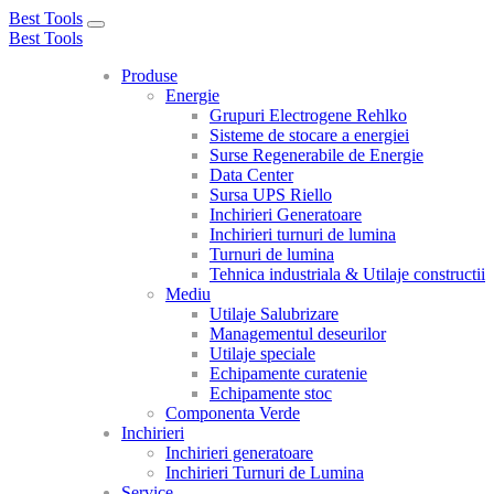
Best Tools
Toggle
Best Tools
navigation
Produse
Energie
Grupuri Electrogene Rehlko
Sisteme de stocare a energiei
Surse Regenerabile de Energie
Data Center
Sursa UPS Riello
Inchirieri Generatoare
Inchirieri turnuri de lumina
Turnuri de lumina
Tehnica industriala & Utilaje constructii
Mediu
Utilaje Salubrizare
Managementul deseurilor
Utilaje speciale
Echipamente curatenie
Echipamente stoc
Componenta Verde
Inchirieri
Inchirieri generatoare
Inchirieri Turnuri de Lumina
Service