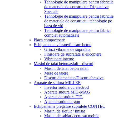
Tehnologie de manipulare pentru fabricile
de materiale de constructii: Dispozitive
Speciale
Tehnologie de manipulare pentru fabricile
de materiale de constructii: tehnologie pe
baza de vid
Tehnologie de manipulare pentru fabrici
complet automatizate
Placa compactoare
Echipamente vibrare/finisare beton
Grinzi vibrante de suprafata
Finisoare de suprafata si elicoptere
Vibratoare interne
Masini de taiat beton/asfalt – discuri
Masini de taiat beton asfalt
Mese de taiere
Discuri diamantate/Discuri abrazive
Aparate de sudura MILLER
Invertor sudura cu electrod
Aparate sudura MIG-MAG
Aparate de sudura TIG
Aparate sudura argon
Echipamente pregatire suprafete CONTEC
Masini de slefuit / finisat
Masini de sablat / ecruisat mobile