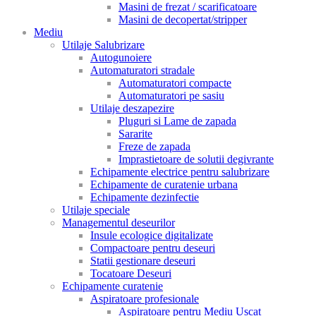
Masini de frezat / scarificatoare
Masini de decopertat/stripper
Mediu
Utilaje Salubrizare
Autogunoiere
Automaturatori stradale
Automaturatori compacte
Automaturatori pe sasiu
Utilaje deszapezire
Pluguri si Lame de zapada
Sararite
Freze de zapada
Imprastietoare de solutii degivrante
Echipamente electrice pentru salubrizare
Echipamente de curatenie urbana
Echipamente dezinfectie
Utilaje speciale
Managementul deseurilor
Insule ecologice digitalizate
Compactoare pentru deseuri
Statii gestionare deseuri
Tocatoare Deseuri
Echipamente curatenie
Aspiratoare profesionale
Aspiratoare pentru Mediu Uscat