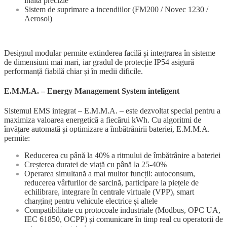
înaltă precizie
Sistem de suprimare a incendiilor (FM200 / Novec 1230 /
Aerosol)
Designul modular permite extinderea facilă și integrarea în sisteme
de dimensiuni mai mari, iar gradul de protecție IP54 asigură
performanță fiabilă chiar și în medii dificile.
E.M.M.A. – Energy Management System inteligent
Sistemul EMS integrat – E.M.M.A. – este dezvoltat special pentru a
maximiza valoarea energetică a fiecărui kWh. Cu algoritmi de
învățare automată și optimizare a îmbătrânirii bateriei, E.M.M.A.
permite:
Reducerea cu până la 40% a ritmului de îmbătrânire a bateriei
Creșterea duratei de viață cu până la 25-40%
Operarea simultană a mai multor funcții: autoconsum,
reducerea vârfurilor de sarcină, participare la piețele de
echilibrare, integrare în centrale virtuale (VPP), smart
charging pentru vehicule electrice și altele
Compatibilitate cu protocoale industriale (Modbus, OPC UA,
IEC 61850, OCPP) și comunicare în timp real cu operatorii de