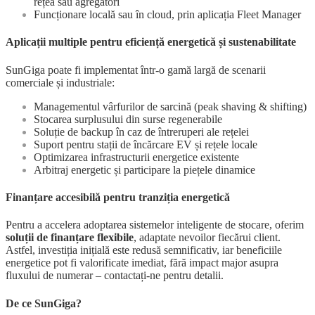
rețea sau agregatori
Funcționare locală sau în cloud, prin aplicația Fleet Manager
Aplicații multiple pentru eficiență energetică și sustenabilitate
SunGiga poate fi implementat într-o gamă largă de scenarii
comerciale și industriale:
Managementul vârfurilor de sarcină (peak shaving & shifting)
Stocarea surplusului din surse regenerabile
Soluție de backup în caz de întreruperi ale rețelei
Suport pentru stații de încărcare EV și rețele locale
Optimizarea infrastructurii energetice existente
Arbitraj energetic și participare la piețele dinamice
Finanțare accesibilă pentru tranziția energetică
Pentru a accelera adoptarea sistemelor inteligente de stocare, oferim
soluții de finanțare flexibile
, adaptate nevoilor fiecărui client.
Astfel, investiția inițială este redusă semnificativ, iar beneficiile
energetice pot fi valorificate imediat, fără impact major asupra
fluxului de numerar – contactați-ne pentru detalii.
De ce SunGiga?