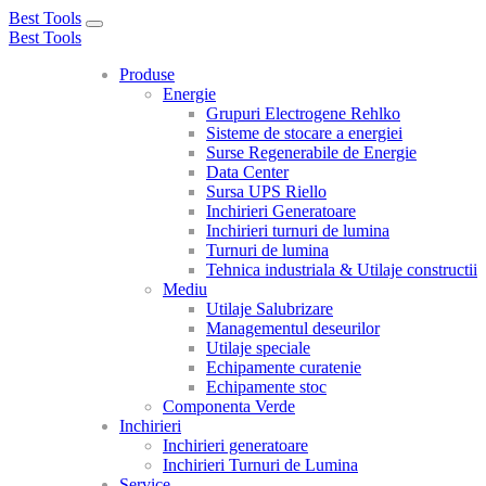
Best Tools
Toggle
Best Tools
navigation
Produse
Energie
Grupuri Electrogene Rehlko
Sisteme de stocare a energiei
Surse Regenerabile de Energie
Data Center
Sursa UPS Riello
Inchirieri Generatoare
Inchirieri turnuri de lumina
Turnuri de lumina
Tehnica industriala & Utilaje constructii
Mediu
Utilaje Salubrizare
Managementul deseurilor
Utilaje speciale
Echipamente curatenie
Echipamente stoc
Componenta Verde
Inchirieri
Inchirieri generatoare
Inchirieri Turnuri de Lumina
Service