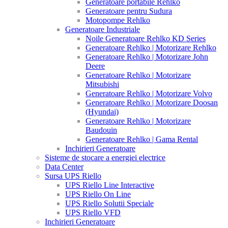
Generatoare portabile Rehlko
Generatoare pentru Sudura
Motopompe Rehlko
Generatoare Industriale
Noile Generatoare Rehlko KD Series
Generatoare Rehlko | Motorizare Rehlko
Generatoare Rehlko | Motorizare John
Deere
Generatoare Rehlko | Motorizare
Mitsubishi
Generatoare Rehlko | Motorizare Volvo
Generatoare Rehlko | Motorizare Doosan
(Hyundai)
Generatoare Rehlko | Motorizare
Baudouin
Generatoare Rehlko | Gama Rental
Inchirieri Generatoare
Sisteme de stocare a energiei electrice
Data Center
Sursa UPS Riello
UPS Riello Line Interactive
UPS Riello On Line
UPS Riello Solutii Speciale
UPS Riello VFD
Inchirieri Generatoare