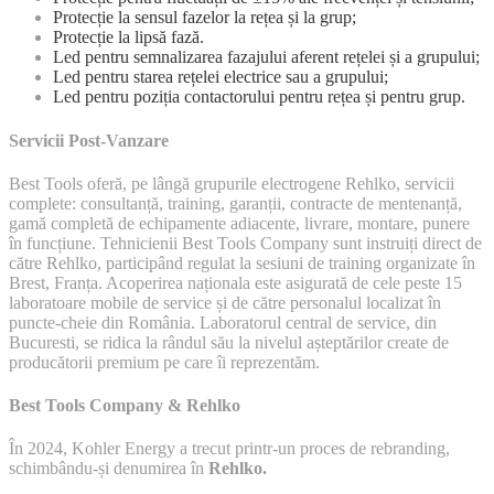
Protecție la sensul fazelor la rețea și la grup;
Protecție la lipsă fază.
Led pentru semnalizarea fazajului aferent rețelei și a grupului;
Led pentru starea rețelei electrice sau a grupului;
Led pentru poziția contactorului pentru rețea și pentru grup.
Servicii Post-Vanzare
Best Tools oferă, pe lângă grupurile electrogene Rehlko, servicii
complete: consultanță, training, garanții, contracte de mentenanță,
gamă completă de echipamente adiacente, livrare, montare, punere
în funcțiune. Tehnicienii Best Tools Company sunt instruiți direct de
către Rehlko, participând regulat la sesiuni de training organizate în
Brest, Franța. Acoperirea naționala este asigurată de cele peste 15
laboratoare mobile de service și de către personalul localizat în
puncte-cheie din România. Laboratorul central de service, din
Bucuresti, se ridica la rândul său la nivelul așteptărilor create de
producătorii premium pe care îi reprezentăm.
Best Tools Company & Rehlko
În 2024, Kohler Energy a trecut printr-un proces de rebranding,
schimbându-și denumirea în
Rehlko.