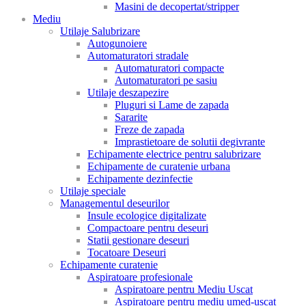
Masini de decopertat/stripper
Mediu
Utilaje Salubrizare
Autogunoiere
Automaturatori stradale
Automaturatori compacte
Automaturatori pe sasiu
Utilaje deszapezire
Pluguri si Lame de zapada
Sararite
Freze de zapada
Imprastietoare de solutii degivrante
Echipamente electrice pentru salubrizare
Echipamente de curatenie urbana
Echipamente dezinfectie
Utilaje speciale
Managementul deseurilor
Insule ecologice digitalizate
Compactoare pentru deseuri
Statii gestionare deseuri
Tocatoare Deseuri
Echipamente curatenie
Aspiratoare profesionale
Aspiratoare pentru Mediu Uscat
Aspiratoare pentru mediu umed-uscat