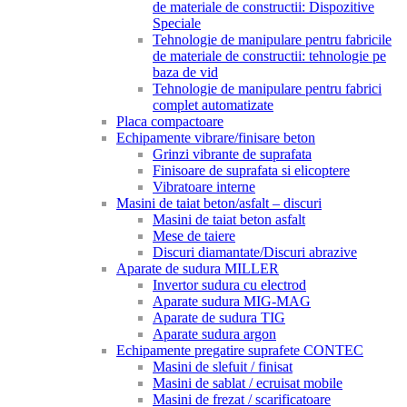
de materiale de constructii: Dispozitive
Speciale
Tehnologie de manipulare pentru fabricile
de materiale de constructii: tehnologie pe
baza de vid
Tehnologie de manipulare pentru fabrici
complet automatizate
Placa compactoare
Echipamente vibrare/finisare beton
Grinzi vibrante de suprafata
Finisoare de suprafata si elicoptere
Vibratoare interne
Masini de taiat beton/asfalt – discuri
Masini de taiat beton asfalt
Mese de taiere
Discuri diamantate/Discuri abrazive
Aparate de sudura MILLER
Invertor sudura cu electrod
Aparate sudura MIG-MAG
Aparate de sudura TIG
Aparate sudura argon
Echipamente pregatire suprafete CONTEC
Masini de slefuit / finisat
Masini de sablat / ecruisat mobile
Masini de frezat / scarificatoare