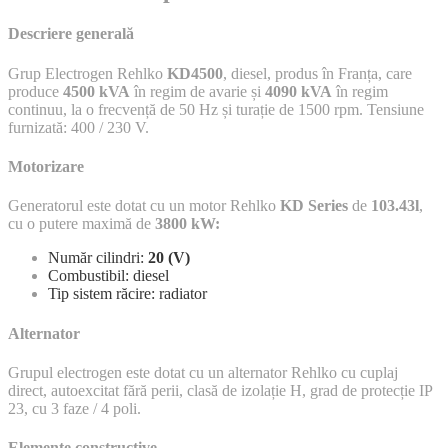
Descriere generală
Grup Electrogen Rehlko
KD4500
, diesel, produs în Franța, care
produce
4500 kVA
în regim de avarie și
4090 kVA
în regim
continuu, la o frecvență de 50 Hz și turație de 1500 rpm. Tensiune
furnizată: 400 / 230 V.
Motorizare
Generatorul este dotat cu un motor Rehlko
KD Series
de
103.43l
,
cu o putere maximă de
3800 kW:
Număr cilindri:
20 (V)
Combustibil: diesel
Tip sistem răcire: radiator
Alternator
Grupul electrogen este dotat cu un alternator Rehlko cu cuplaj
direct, autoexcitat fără perii, clasă de izolație H, grad de protecție IP
23, cu 3 faze / 4 poli.
Elemente constructive