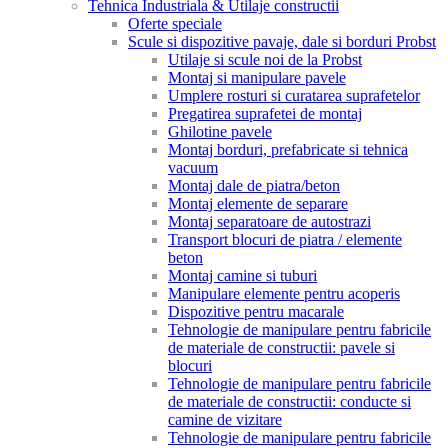
Tehnica Industriala & Utilaje constructii
Oferte speciale
Scule si dispozitive pavaje, dale si borduri Probst
Utilaje si scule noi de la Probst
Montaj si manipulare pavele
Umplere rosturi si curatarea suprafetelor
Pregatirea suprafetei de montaj
Ghilotine pavele
Montaj borduri, prefabricate si tehnica
vacuum
Montaj dale de piatra/beton
Montaj elemente de separare
Montaj separatoare de autostrazi
Transport blocuri de piatra / elemente
beton
Montaj camine si tuburi
Manipulare elemente pentru acoperis
Dispozitive pentru macarale
Tehnologie de manipulare pentru fabricile
de materiale de constructii: pavele si
blocuri
Tehnologie de manipulare pentru fabricile
de materiale de constructii: conducte si
camine de vizitare
Tehnologie de manipulare pentru fabricile