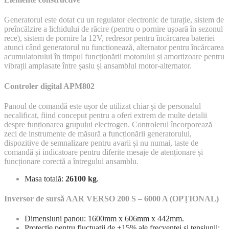
Generatorul este dotat cu un regulator electronic de turație, sistem de
preîncălzire a lichidului de răcire (pentru o pornire ușoară în sezonul
rece), sistem de pornire la 12V, redresor pentru încărcarea bateriei
atunci când generatorul nu funcționează, alternator pentru încărcarea
acumulatorului în timpul funcționării motorului și amortizoare pentru
vibrații amplasate între șasiu și ansamblul motor-alternator.
Controler digital APM802
Panoul de comandă este ușor de utilizat chiar și de personalul
necalificat, fiind conceput pentru a oferi extrem de multe detalii
despre funționarea grupului electrogen. Controlerul încorporează
zeci de instrumente de măsură a funcționării generatorului,
dispozitive de semnalizare pentru avarii și nu numai, taste de
comandă și indicatoare pentru diferite mesaje de atenționare și
funcționare corectă a întregului ansamblu.
Masa totală:
26100 kg
.
Inversor de sursă AAR VERSO 200 S – 6000 A (OPȚIONAL)
Dimensiuni panou: 1600mm x 606mm x 442mm.
Protecție pentru fluctuații de ±15% ale frecvenței și tensiunii;