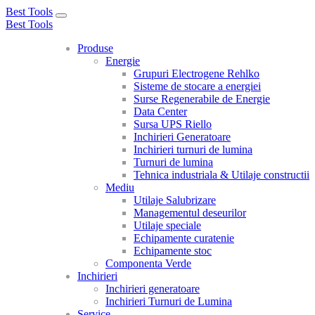
Best Tools
Toggle
Best Tools
navigation
Produse
Energie
Grupuri Electrogene Rehlko
Sisteme de stocare a energiei
Surse Regenerabile de Energie
Data Center
Sursa UPS Riello
Inchirieri Generatoare
Inchirieri turnuri de lumina
Turnuri de lumina
Tehnica industriala & Utilaje constructii
Mediu
Utilaje Salubrizare
Managementul deseurilor
Utilaje speciale
Echipamente curatenie
Echipamente stoc
Componenta Verde
Inchirieri
Inchirieri generatoare
Inchirieri Turnuri de Lumina
Service