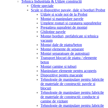
Tehnica Industriala & Utilaje constructii
Oferte speciale
Scule si dispozitive pavaje, dale si borduri Probst
Utilaje si scule noi de la Probst
Montaj si manipulare pavele
Umplere rosturi si curatarea suprafetelor
Pregatirea suprafetei de montaj
Ghilotine pavele
Montaj borduri, prefabricate si tehnica
vacuum
Montaj dale de piatra/beton
Montaj elemente de separare
Montaj separatoare de autostrazi
Transport blocuri de piatra / elemente
beton
Montaj camine si tuburi
Manipulare elemente pentru acoperis
Dispozitive pentru macarale
Tehnologie de manipulare pentru fabricile
de materiale de constructii: pavele si
blocuri
Tehnologie de manipulare pentru fabricile
de materiale de constructii: conducte si
camine de vizitare
Tehnologie de manipulare pentru fabricile