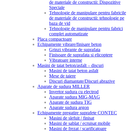
de materiale de constructii: Dispozitive
Speciale
Tehnologie de manipulare pentru fabricile
de materiale de constructii: tehnologie pe
baza de vid
Tehnologie de manipulare pentru fabrici
complet automatizate
Placa compactoare
Echipamente vibrare/finisare beton
Grinzi vibrante de suprafata
Finisoare de suprafata si elicoptere
Vibratoare interne
Masini de taiat beton/asfalt – discuri
Masini de taiat beton asfalt
Mese de taiere
Discuri diamantate/Discuri abrazive
Aparate de sudura MILLER
Invertor sudura cu electrod
Aparate sudura MIG-MAG
Aparate de sudura TIG
Aparate sudura argon
Echipamente pregatire suprafete CONTEC
Masini de slefuit / finisat
Masini de sablat / ecruisat mobile
Masini de frezat / scarificatoare