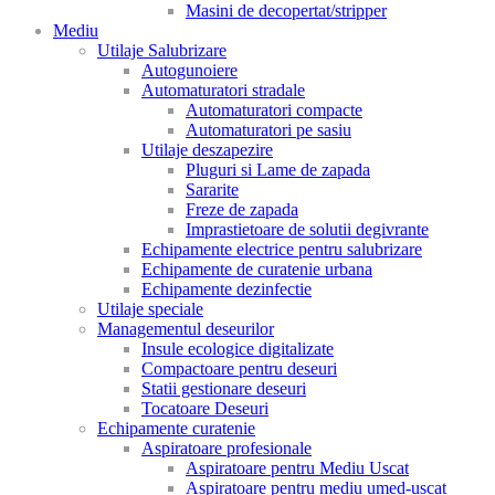
Masini de decopertat/stripper
Mediu
Utilaje Salubrizare
Autogunoiere
Automaturatori stradale
Automaturatori compacte
Automaturatori pe sasiu
Utilaje deszapezire
Pluguri si Lame de zapada
Sararite
Freze de zapada
Imprastietoare de solutii degivrante
Echipamente electrice pentru salubrizare
Echipamente de curatenie urbana
Echipamente dezinfectie
Utilaje speciale
Managementul deseurilor
Insule ecologice digitalizate
Compactoare pentru deseuri
Statii gestionare deseuri
Tocatoare Deseuri
Echipamente curatenie
Aspiratoare profesionale
Aspiratoare pentru Mediu Uscat
Aspiratoare pentru mediu umed-uscat