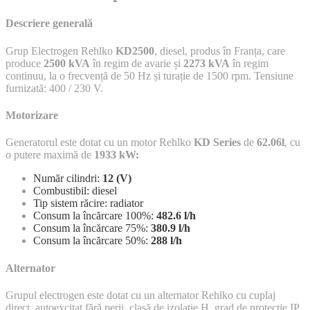
Descriere generală
Grup Electrogen Rehlko
KD2500
, diesel, produs în Franța, care
produce
2500 kVA
în regim de avarie și
2273 kVA
în regim
continuu, la o frecvență de 50 Hz și turație de 1500 rpm. Tensiune
furnizată: 400 / 230 V.
Motorizare
Generatorul este dotat cu un motor Rehlko
KD Series
de
62.06l
, cu
o putere maximă de
1933 kW:
Număr cilindri:
12 (V)
Combustibil: diesel
Tip sistem răcire: radiator
Consum la încărcare 100%:
482.
6 l/h
Consum la încărcare 75%:
380.
9 l/h
Consum la încărcare 50%:
288 l/h
Alternator
Grupul electrogen este dotat cu un alternator Rehlko cu cuplaj
direct, autoexcitat fără perii, clasă de izolație H, grad de protecție IP