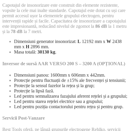
Capotajul de insonorizare este construit din elemente rezistente,
vopsite la cele mai inalte standarde. Capotajul este dotat cu uși care
permit accesul ușor la elementele grupului electrogen, pentru
intervenții rapide și facile. Capacitatea de insonorizare a capotajului
este impresionantă, reducând nivelul de zgomot la
86 dB
la 1 metru
și la
78 dB
la 7 metri.
Dimensiuni generator insonorizat:
L
12192 mm x
W
2438
mm x
H
2896 mm.
Masa totală:
30130 kg
.
Inversor de sursă AAR VERSO 200 S – 3200 A (OPȚIONAL)
Dimensiuni panou: 1600mm x 606mm x 442mm.
Protecție pentru fluctuații de ±15% ale frecvenței și tensiunii;
Protecție la sensul fazelor la rețea și la grup;
Protecție la lipsă fază.
Led pentru semnalizarea fazajului aferent rețelei și a grupului;
Led pentru starea rețelei electrice sau a grupului;
Led pentru poziția contactorului pentru rețea și pentru grup.
Servicii Post-Vanzare
Best Tools oferă, pe lângă grupurile electrogene Rehlko, servicii