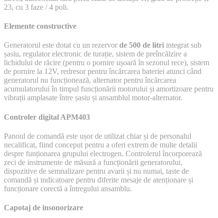
23, cu 3 faze / 4 poli.
Elemente constructive
Generatorul este dotat cu un rezervor
de 500 de litri
integrat sub
șasiu, regulator electronic de turație, sistem de preîncălzire a
lichidului de răcire (pentru o pornire ușoară în sezonul rece), sistem
de pornire la 12V, redresor pentru încărcarea bateriei atunci când
generatorul nu funcționează, alternator pentru încărcarea
acumulatorului în timpul funcționării motorului și amortizoare pentru
vibrații amplasate între șasiu și ansamblul motor-alternator.
Controler digital APM403
Panoul de comandă este ușor de utilizat chiar și de personalul
necalificat, fiind conceput pentru a oferi extrem de multe detalii
despre funționarea grupului electrogen. Controlerul încorporează
zeci de instrumente de măsură a funcționării generatorului,
dispozitive de semnalizare pentru avarii și nu numai, taste de
comandă și indicatoare pentru diferite mesaje de atenționare și
funcționare corectă a întregului ansamblu.
Capotaj de insonorizare