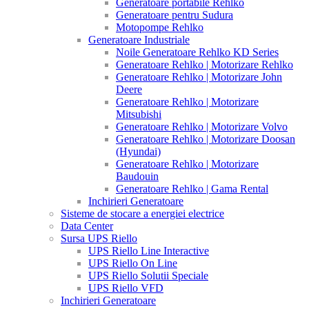
Generatoare portabile Rehlko
Generatoare pentru Sudura
Motopompe Rehlko
Generatoare Industriale
Noile Generatoare Rehlko KD Series
Generatoare Rehlko | Motorizare Rehlko
Generatoare Rehlko | Motorizare John
Deere
Generatoare Rehlko | Motorizare
Mitsubishi
Generatoare Rehlko | Motorizare Volvo
Generatoare Rehlko | Motorizare Doosan
(Hyundai)
Generatoare Rehlko | Motorizare
Baudouin
Generatoare Rehlko | Gama Rental
Inchirieri Generatoare
Sisteme de stocare a energiei electrice
Data Center
Sursa UPS Riello
UPS Riello Line Interactive
UPS Riello On Line
UPS Riello Solutii Speciale
UPS Riello VFD
Inchirieri Generatoare