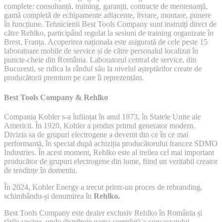
complete: consultanță, training, garanții, contracte de mentenanță,
gamă completă de echipamente adiacente, livrare, montare, punere
în funcțiune. Tehnicienii Best Tools Company sunt instruiți direct de
către Rehlko, participând regulat la sesiuni de training organizate în
Brest, Franța. Acoperirea naționala este asigurată de cele peste 15
laboratoare mobile de service și de către personalul localizat în
puncte-cheie din România. Laboratorul central de service, din
Bucuresti, se ridica la rândul său la nivelul așteptărilor create de
producătorii premium pe care îi reprezentăm.
Best Tools Company & Rehlko
Compania Kohler s-a înființat în anul 1873, în Statele Unite ale
Americii. În 1920, Kohler a produs primul generator modern.
Divizia sa de grupuri electrogene a devenit din ce în ce mai
performantă, în special după achiziția producătorului francez SDMO
Industries. În acest moment, Rehlko este al treilea cel mai important
producător de grupuri electrogene din lume, fiind un veritabil creator
de tendințe în domeniu.
În 2024, Kohler Energy a trecut printr-un proces de rebranding,
schimbându-și denumirea în
Rehlko.
Best Tools Company este dealer exclusiv Rehlko în România și
țările vecine, unde distribuie gama completă a consacratului