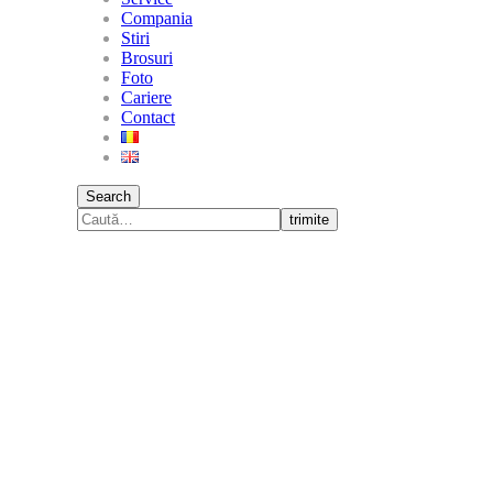
Compania
Stiri
Brosuri
Foto
Cariere
Contact
Search
trimite