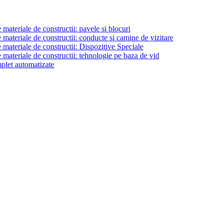
materiale de constructii: pavele si blocuri
materiale de constructii: conducte si camine de vizitare
 materiale de constructii: Dispozitive Speciale
 materiale de constructii: tehnologie pe baza de vid
plet automatizate