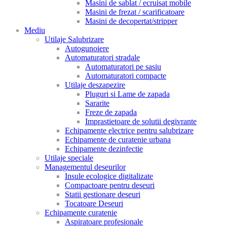
Masini de sablat / ecruisat mobile
Masini de frezat / scarificatoare
Masini de decopertat/stripper
Mediu
Utilaje Salubrizare
Autogunoiere
Automaturatori stradale
Automaturatori pe sasiu
Automaturatori compacte
Utilaje deszapezire
Pluguri si Lame de zapada
Sararite
Freze de zapada
Imprastietoare de solutii degivrante
Echipamente electrice pentru salubrizare
Echipamente de curatenie urbana
Echipamente dezinfectie
Utilaje speciale
Managementul deseurilor
Insule ecologice digitalizate
Compactoare pentru deseuri
Statii gestionare deseuri
Tocatoare Deseuri
Echipamente curatenie
Aspiratoare profesionale