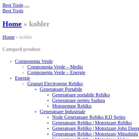
Best Tools
Toggle
Best Tools
navigation
Home
»
kohler
Home
»
kohler
Categorii produse
Componenta Verde
Componenta Verde – Mediu
Componenta Verde – Energie
Energie
Grupuri Electrogene Rehlko
Generatoare Portabile
Generatoare portabile Rehlko
Generatoare pentru Sudura
Motopompe Rehlko
Generatoare Industriale
Noile Generatoare Rehlko KD Series
Generatoare Rehlko | Motorizare Rehlko
Generatoare Rehlko | Motorizare John Deer
Generatoare Rehlko | Motorizare Mitsubishi