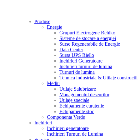
Produse
Energie
Grupuri Electrogene Rehlko
Sisteme de stocare a energiei
Surse Regenerabile de Energie
Data Center
Sursa UPS Riello
Inchirieri Generatoare
Inchirieri turnuri de lumina
Turnuri de lumina
Tehnica industriala & Utilaje constructii
Mediu
Utilaje Salubrizare
Managementul deseurilor
Utilaje speciale
Echipamente curatenie
Echipamente stoc
Componenta Verde
Inchirieri
Inchirieri generatoare
Inchirieri Turnuri de Lumina
Service