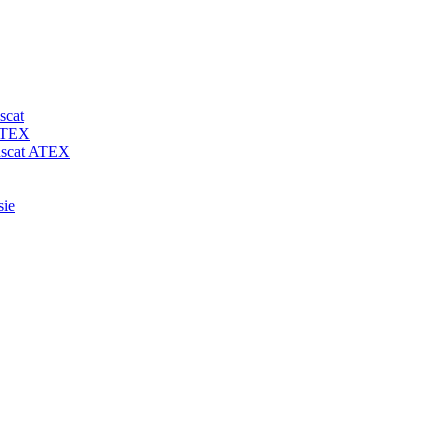
scat
 ATEX
-uscat ATEX
sie