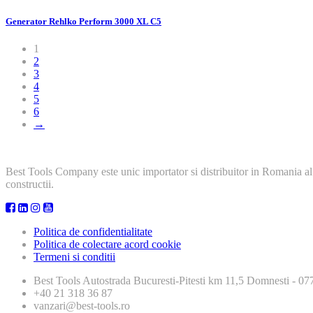
Generator Rehlko Perform 3000 XL C5
1
2
3
4
5
6
→
Best Tools Company este unic importator si distribuitor in Romania al
constructii.
Politica de confidentialitate
Politica de colectare acord cookie
Termeni si conditii
Best Tools
Autostrada Bucuresti-Pitesti km 11,5 Domnesti - 
+40 21 318 36 87
vanzari@best-tools.ro