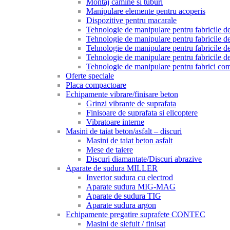
Montaj camine si tuburi
Manipulare elemente pentru acoperis
Dispozitive pentru macarale
Tehnologie de manipulare pentru fabricile de 
Tehnologie de manipulare pentru fabricile de 
Tehnologie de manipulare pentru fabricile de
Tehnologie de manipulare pentru fabricile de
Tehnologie de manipulare pentru fabrici com
Oferte speciale
Placa compactoare
Echipamente vibrare/finisare beton
Grinzi vibrante de suprafata
Finisoare de suprafata si elicoptere
Vibratoare interne
Masini de taiat beton/asfalt – discuri
Masini de taiat beton asfalt
Mese de taiere
Discuri diamantate/Discuri abrazive
Aparate de sudura MILLER
Invertor sudura cu electrod
Aparate sudura MIG-MAG
Aparate de sudura TIG
Aparate sudura argon
Echipamente pregatire suprafete CONTEC
Masini de slefuit / finisat