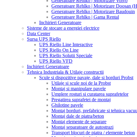
Generatoare Rehlko | Motorizare Volvo
Generatoare Rehlko | Motorizare Doosan (
Generatoare Rehlko | Motorizare Baudouin
Generatoare Rehlko | Gama Rental
Inchirieri Generatoare
Sisteme de stocare a energiei electrice
Data Center
Sursa UPS Riello
UPS Riello Line Interactive
UPS Riello On Line
UPS Riello Solutii Speciale
UPS Riello VFD
Inchirieri Generatoare
Tehnica Industriala & Utilaje constructii
Scule si dispozitive pavaje, dale si borduri Probst
Utilaje si scule noi de la Probst
Montaj si manipulare pavele
Umplere rosturi si curatarea suprafetelor
Pregatirea suprafetei de montaj
Ghilotine pavele
Montaj borduri, prefabricate si tehnica vac
Montaj dale de piatra/beton
Montaj elemente de separare
Montaj separatoare de autostrazi
Transport blocuri de piatra / elemente beton