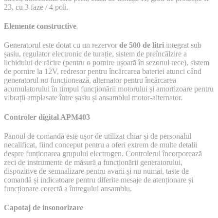
23, cu 3 faze / 4 poli.
Elemente constructive
Generatorul este dotat cu un rezervor
de 500 de litri
integrat sub
șasiu, regulator electronic de turație, sistem de preîncălzire a
lichidului de răcire (pentru o pornire ușoară în sezonul rece), sistem
de pornire la 12V, redresor pentru încărcarea bateriei atunci când
generatorul nu funcționează, alternator pentru încărcarea
acumulatorului în timpul funcționării motorului și amortizoare pentru
vibrații amplasate între șasiu și ansamblul motor-alternator.
Controler digital APM403
Panoul de comandă este ușor de utilizat chiar și de personalul
necalificat, fiind conceput pentru a oferi extrem de multe detalii
despre funționarea grupului electrogen. Controlerul încorporează
zeci de instrumente de măsură a funcționării generatorului,
dispozitive de semnalizare pentru avarii și nu numai, taste de
comandă și indicatoare pentru diferite mesaje de atenționare și
funcționare corectă a întregului ansamblu.
Capotaj de insonorizare