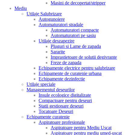
Masini de decopertat/stripper
Mediu
Utilaje Salubrizare
Autogunoiere
Automaturatori stradale
Automaturatori compacte
Automaturatori pe sasiu
Utilaje deszapezire
Pluguri si Lame de zapada
Sararite
Imprastietoare de solutii degivrante
Freze de zapada
Echipamente electrice pentru salubrizare
Echipamente de curatenie urbana
Echipamente dezinfectie
Utilaje speciale
Managementul deseurilor
Insule ecologice digitalizate
Compactoare pentru deseuri
Statii gestionare deseuri
Tocatoare Deseuri
Echipamente curatenie
Aspiratoare profesionale
Aspiratoare pentru Mediu Uscat
Aspiratoare pentru mediu umed-uscat