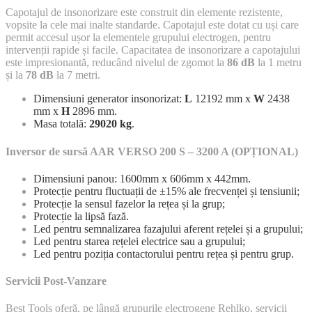
Capotajul de insonorizare este construit din elemente rezistente,
vopsite la cele mai inalte standarde. Capotajul este dotat cu uși care
permit accesul ușor la elementele grupului electrogen, pentru
intervenții rapide și facile. Capacitatea de insonorizare a capotajului
este impresionantă, reducând nivelul de zgomot la
86 dB
la 1 metru
și la
78 dB
la 7 metri.
Dimensiuni generator insonorizat:
L
12192 mm x
W
2438
mm x
H
2896 mm.
Masa totală:
29020 kg
.
Inversor de sursă AAR VERSO 200 S – 3200 A (OPȚIONAL)
Dimensiuni panou: 1600mm x 606mm x 442mm.
Protecție pentru fluctuații de ±15% ale frecvenței și tensiunii;
Protecție la sensul fazelor la rețea și la grup;
Protecție la lipsă fază.
Led pentru semnalizarea fazajului aferent rețelei și a grupului;
Led pentru starea rețelei electrice sau a grupului;
Led pentru poziția contactorului pentru rețea și pentru grup.
Servicii Post-Vanzare
Best Tools oferă, pe lângă grupurile electrogene Rehlko, servicii