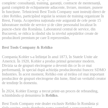
complete: consultanță, training, garanții, contracte de mentenanță,
gamă completă de echipamente adiacente, livrare, montare, punere
în funcțiune. Tehnicienii Best Tools Company sunt instruiți direct de
către Rehlko, participând regulat la sesiuni de training organizate în
Brest, Franța. Acoperirea naționala este asigurată de cele peste 15
laboratoare mobile de service și de către personalul localizat în
puncte-cheie din România. Laboratorul central de service, din
Bucuresti, se ridica la rândul său la nivelul așteptărilor create de
producătorii premium pe care îi reprezentăm.
Best Tools Company & Rehlko
Compania Kohler s-a înființat în anul 1873, în Statele Unite ale
Americii. În 1920, Kohler a produs primul generator modern.
Divizia sa de grupuri electrogene a devenit din ce în ce mai
performantă, în special după achiziția producătorului francez SDMO
Industries. În acest moment, Rehlko este al treilea cel mai important
producător de grupuri electrogene din lume, fiind un veritabil creator
de tendințe în domeniu.
În 2024, Kohler Energy a trecut printr-un proces de rebranding,
schimbându-și denumirea în
Rehlko.
Best Tools Company este dealer exclusiv Rehlko în România și
țările vecine, unde distribuie gama completă a consacratului