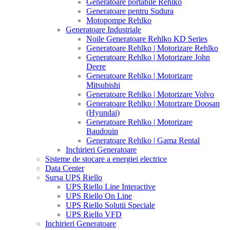
Generatoare portabile Rehlko
Generatoare pentru Sudura
Motopompe Rehlko
Generatoare Industriale
Noile Generatoare Rehlko KD Series
Generatoare Rehlko | Motorizare Rehlko
Generatoare Rehlko | Motorizare John
Deere
Generatoare Rehlko | Motorizare
Mitsubishi
Generatoare Rehlko | Motorizare Volvo
Generatoare Rehlko | Motorizare Doosan
(Hyundai)
Generatoare Rehlko | Motorizare
Baudouin
Generatoare Rehlko | Gama Rental
Inchirieri Generatoare
Sisteme de stocare a energiei electrice
Data Center
Sursa UPS Riello
UPS Riello Line Interactive
UPS Riello On Line
UPS Riello Solutii Speciale
UPS Riello VFD
Inchirieri Generatoare