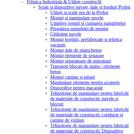
Tehnica Industriala & Utilaje constructii
Scule si dispozitive pavaje, dale si borduri Probst
Utilaje si scule noi de la Probst
Montaj si manipulare pavele
Umplere rosturi si curatarea suprafetelor
Pregatirea suprafetei de montaj
Ghilotine pavele
Montaj borduri, prefabricate si tehnica
vacuum
Montaj dale de piatra/beton
Montaj elemente de separare
Montaj separatoare de autostrazi
Transport blocuri de piatra / elemente
beton
Montaj camine si tuburi
Manipulare elemente pentru acoperis
Dispozitive pentru macarale
Tehnologie de manipulare pentru fabricile
de materiale de constructii: pavele si
blocuri
Tehnologie de manipulare pentru fabricile
de materiale de constructii: conducte si
camine de vizitare
Tehnologie de manipulare pentru fabricile
de materiale de constructii: Dispozitive