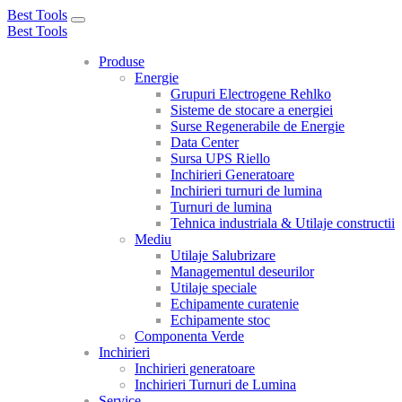
Best Tools
Toggle
Best Tools
navigation
Produse
Energie
Grupuri Electrogene Rehlko
Sisteme de stocare a energiei
Surse Regenerabile de Energie
Data Center
Sursa UPS Riello
Inchirieri Generatoare
Inchirieri turnuri de lumina
Turnuri de lumina
Tehnica industriala & Utilaje constructii
Mediu
Utilaje Salubrizare
Managementul deseurilor
Utilaje speciale
Echipamente curatenie
Echipamente stoc
Componenta Verde
Inchirieri
Inchirieri generatoare
Inchirieri Turnuri de Lumina
Service