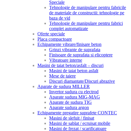
Speciale
Tehnologie de manipulare pentru fabricile
de materiale de constructii: tehnologie pe
baza de vid
Tehnologie de manipulare pentru fabrici
complet automatizate
Oferte speciale
Placa compactoare
Echipamente vibrare/finisare beton
Grinzi vibrante de suprafata
Finisoare de suprafata si elicoptere
Vibratoare interne
Masini de taiat beton/asfalt – discuri
Masini de taiat beton asfalt
Mese de taiere
Discuri diamantate/Discuri abrazive
Aparate de sudura MILLER
Invertor sudura cu electrod
Aparate sudura MIG-MAG
Aparate de sudura TIG
Aparate sudura argon
Echipamente pregatire suprafete CONTEC
Masini de slefuit / finisat
Masini de sablat / ecruisat mobile
Masini de frezat / scarificatoare