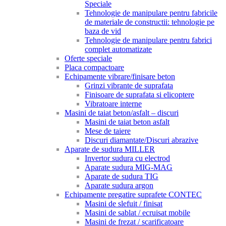
Speciale
Tehnologie de manipulare pentru fabricile
de materiale de constructii: tehnologie pe
baza de vid
Tehnologie de manipulare pentru fabrici
complet automatizate
Oferte speciale
Placa compactoare
Echipamente vibrare/finisare beton
Grinzi vibrante de suprafata
Finisoare de suprafata si elicoptere
Vibratoare interne
Masini de taiat beton/asfalt – discuri
Masini de taiat beton asfalt
Mese de taiere
Discuri diamantate/Discuri abrazive
Aparate de sudura MILLER
Invertor sudura cu electrod
Aparate sudura MIG-MAG
Aparate de sudura TIG
Aparate sudura argon
Echipamente pregatire suprafete CONTEC
Masini de slefuit / finisat
Masini de sablat / ecruisat mobile
Masini de frezat / scarificatoare