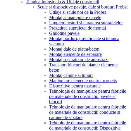
Tehnica Industriala & Utilaje constructii
Scule si dispozitive pavaje, dale si borduri Probst
Utilaje si scule noi de la Probst
Montaj si manipulare pavele
Umplere rosturi si curatarea suprafetelor
Pregatirea suprafetei de montaj
Ghilotine pavele
Montaj borduri, prefabricate si tehnica
vacuum
Montaj dale de piatra/beton
Montaj elemente de separare
Montaj separatoare de autostrazi
Transport blocuri de piatra / elemente
beton
Montaj camine si tuburi
Manipulare elemente pentru acoperis
Dispozitive pentru macarale
Tehnologie de manipulare pentru fabricile
de materiale de constructii: pavele si
blocuri
Tehnologie de manipulare pentru fabricile
de materiale de constructii: conducte si
camine de vizitare
Tehnologie de manipulare pentru fabricile
de materiale de constructii: Dispozitive