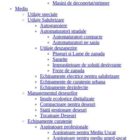
Masini de decopertat/stripper
Mediu
Utilaje speciale
Utilaje Salubrizare
Autogunoiere
Automaturatori stradale
Automaturatori compacte
Automaturatori pe sasiu
Utilaje deszapezire
Pluguri si Lame de zapada
Sararite
Imprastietoare de solutii degivrante
Freze de zapada
Echipamente electrice pentru salubrizare
Echipamente de curatenie urbana
Echipamente dezinfectie
Managementul deseurilor
Insule ecologice digitalizate
Compactoare pentru deseuri
Statii gestionare deseuri
Tocatoare Deseuri
Echipamente curatenie
Aspiratoare profesionale
Aspiratoare pentru Mediu Uscat
Aspiratoare pentru mediu umed-uscat