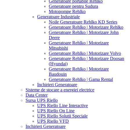
Generatoare portabile Rehlko
Generatoare pentru Sudura
Motopompe Rehlko
Generatoare Industriale
Noile Generatoare Rehlko KD Series
Generatoare Rehlko | Motorizare Rehlko
Generatoare Rehlko | Motorizare John
Deere
Generatoare Rehlko | Motorizare
Mitsubishi
Generatoare Rehlko | Motorizare Volvo
Generatoare Rehlko | Motorizare Doosan
(Hyundai)
Generatoare Rehlko | Motorizare
Baudouin
Generatoare Rehlko | Gama Rental
Inchirieri Generatoare
Sisteme de stocare a energiei electrice
Data Center
Sursa UPS Riello
UPS Riello Line Interactive
UPS Riello On Line
UPS Riello Solutii Speciale
UPS Riello VFD
Inchirieri Generatoare