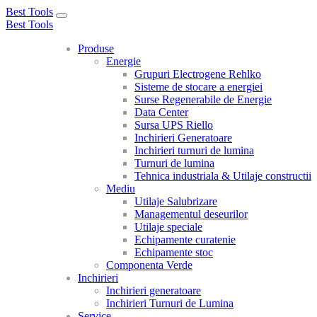
Best Tools
Toggle
Best Tools
navigation
Produse
Energie
Grupuri Electrogene Rehlko
Sisteme de stocare a energiei
Surse Regenerabile de Energie
Data Center
Sursa UPS Riello
Inchirieri Generatoare
Inchirieri turnuri de lumina
Turnuri de lumina
Tehnica industriala & Utilaje constructii
Mediu
Utilaje Salubrizare
Managementul deseurilor
Utilaje speciale
Echipamente curatenie
Echipamente stoc
Componenta Verde
Inchirieri
Inchirieri generatoare
Inchirieri Turnuri de Lumina
Service