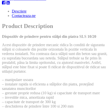
Descriere
Contacteaza-ne
Product Description
Dispozitiv de prindere pentru stâlpi din piatra SLS 10/20
Acest dispozitiv de prindere mecanic ridica în conditii de siguranta
stâlpii si coloanele din pozitie orizontala în pozitie verticala în
vederea instalarii. Nu conteaza daca stâlpii sunt din beton sau granit,
cu suprafata buceardata sau neteda. Stâlpul trebuie sa fie prins în
prealabil, pâna la limita opritorului, cu ajutorul manivelei. Astfel,
stâlpul este bine fixat si poate fi ridicat de dispozitivul de ridicat sau
utilajul purtator.
– manipulare usoara
– instalare rapida si eficienta a stâlpilor din piatra, protejând
sanatatea muncitorilor
– greutate proprie redusa (10 kg) si capacitate de transport mare
– investitie mica, amortizata rapid
– capacitate de transport de 300 kg
– deschiderea de prindere între 100 si 200 mm