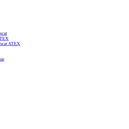
scat
 ATEX
-uscat ATEX
sie