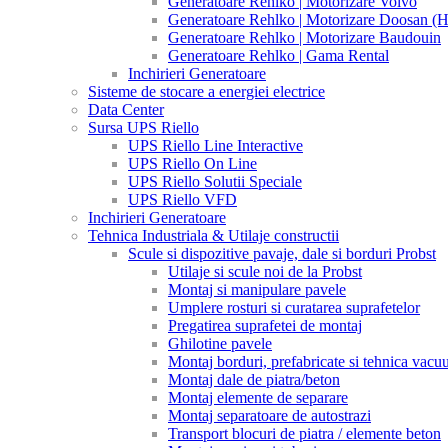
Generatoare Rehlko | Motorizare Volvo
Generatoare Rehlko | Motorizare Doosan (
Generatoare Rehlko | Motorizare Baudouin
Generatoare Rehlko | Gama Rental
Inchirieri Generatoare
Sisteme de stocare a energiei electrice
Data Center
Sursa UPS Riello
UPS Riello Line Interactive
UPS Riello On Line
UPS Riello Solutii Speciale
UPS Riello VFD
Inchirieri Generatoare
Tehnica Industriala & Utilaje constructii
Scule si dispozitive pavaje, dale si borduri Probst
Utilaje si scule noi de la Probst
Montaj si manipulare pavele
Umplere rosturi si curatarea suprafetelor
Pregatirea suprafetei de montaj
Ghilotine pavele
Montaj borduri, prefabricate si tehnica vac
Montaj dale de piatra/beton
Montaj elemente de separare
Montaj separatoare de autostrazi
Transport blocuri de piatra / elemente beton