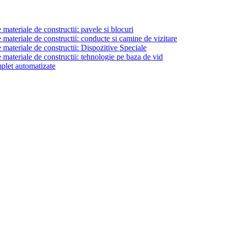
materiale de constructii: pavele si blocuri
materiale de constructii: conducte si camine de vizitare
 materiale de constructii: Dispozitive Speciale
 materiale de constructii: tehnologie pe baza de vid
plet automatizate