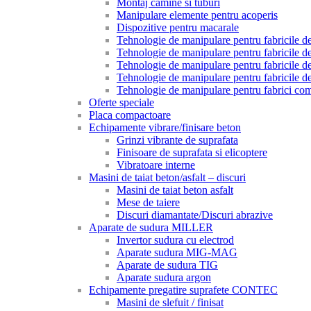
Montaj camine si tuburi
Manipulare elemente pentru acoperis
Dispozitive pentru macarale
Tehnologie de manipulare pentru fabricile de 
Tehnologie de manipulare pentru fabricile de 
Tehnologie de manipulare pentru fabricile de
Tehnologie de manipulare pentru fabricile de
Tehnologie de manipulare pentru fabrici com
Oferte speciale
Placa compactoare
Echipamente vibrare/finisare beton
Grinzi vibrante de suprafata
Finisoare de suprafata si elicoptere
Vibratoare interne
Masini de taiat beton/asfalt – discuri
Masini de taiat beton asfalt
Mese de taiere
Discuri diamantate/Discuri abrazive
Aparate de sudura MILLER
Invertor sudura cu electrod
Aparate sudura MIG-MAG
Aparate de sudura TIG
Aparate sudura argon
Echipamente pregatire suprafete CONTEC
Masini de slefuit / finisat