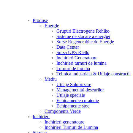
Produse
Energie
Grupuri Electrogene Rehlko
Sisteme de stocare a energiei
Surse Regenerabile de Energie
Data Center
Sursa UPS Riello
Inchirieri Generatoare
Inchirieri turnuri de lumina
Turnuri de lumina
Tehnica industriala & Utilaje constructii
Mediu
Utilaje Salubrizare
Managementul deseurilor
Utilaje speciale
Echipamente curatenie
Echipamente stoc
Componenta Verde
Inchirieri
Inchirieri generatoare
Inchirieri Turnuri de Lumina
Service