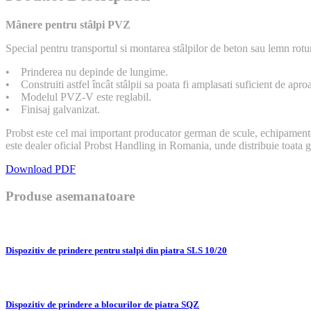
Mânere pentru stâlpi PVZ
Special pentru transportul si montarea stâlpilor de beton sau lemn ro
• Prinderea nu depinde de lungime.
• Construiti astfel încât stâlpii sa poata fi amplasati suficient de aproa
• Modelul PVZ-V este reglabil.
• Finisaj galvanizat.
Probst este cel mai important producator german de scule, echipamente, 
este dealer oficial Probst Handling in Romania, unde distribuie toata
Download PDF
Produse asemanatoare
Dispozitiv de prindere pentru stalpi din piatra SLS 10/20
Dispozitiv de prindere a blocurilor de piatra SQZ