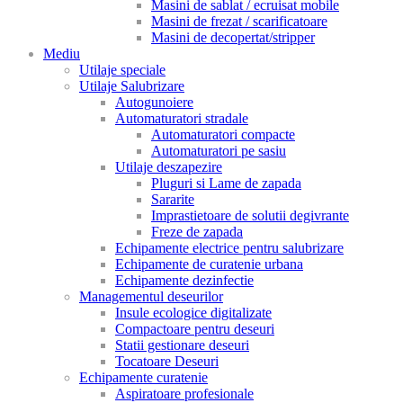
Masini de sablat / ecruisat mobile
Masini de frezat / scarificatoare
Masini de decopertat/stripper
Mediu
Utilaje speciale
Utilaje Salubrizare
Autogunoiere
Automaturatori stradale
Automaturatori compacte
Automaturatori pe sasiu
Utilaje deszapezire
Pluguri si Lame de zapada
Sararite
Imprastietoare de solutii degivrante
Freze de zapada
Echipamente electrice pentru salubrizare
Echipamente de curatenie urbana
Echipamente dezinfectie
Managementul deseurilor
Insule ecologice digitalizate
Compactoare pentru deseuri
Statii gestionare deseuri
Tocatoare Deseuri
Echipamente curatenie
Aspiratoare profesionale