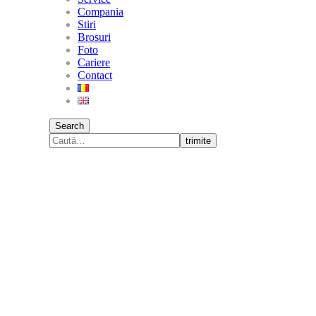
Compania
Stiri
Brosuri
Foto
Cariere
Contact
Search
trimite