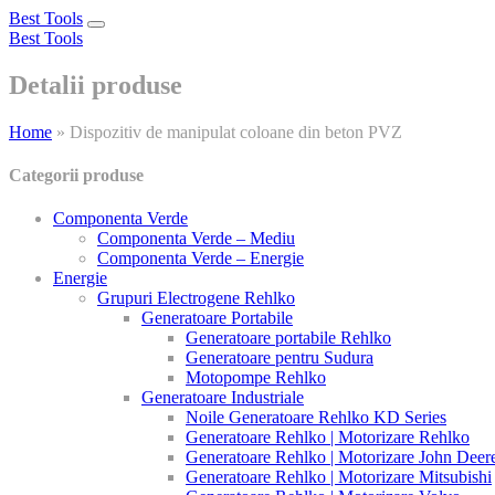
Best Tools
Toggle
Best Tools
navigation
Detalii produse
Home
»
Dispozitiv de manipulat coloane din beton PVZ
Categorii produse
Componenta Verde
Componenta Verde – Mediu
Componenta Verde – Energie
Energie
Grupuri Electrogene Rehlko
Generatoare Portabile
Generatoare portabile Rehlko
Generatoare pentru Sudura
Motopompe Rehlko
Generatoare Industriale
Noile Generatoare Rehlko KD Series
Generatoare Rehlko | Motorizare Rehlko
Generatoare Rehlko | Motorizare John Deer
Generatoare Rehlko | Motorizare Mitsubishi