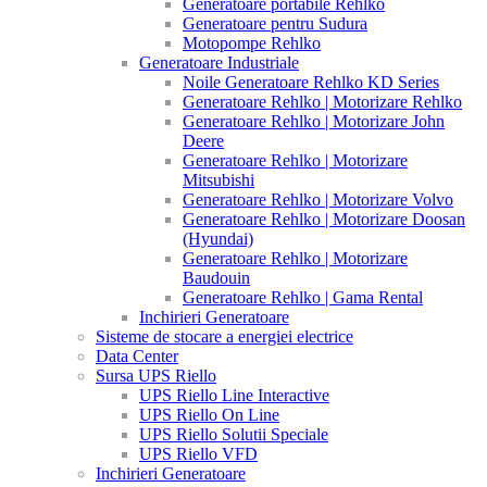
Generatoare portabile Rehlko
Generatoare pentru Sudura
Motopompe Rehlko
Generatoare Industriale
Noile Generatoare Rehlko KD Series
Generatoare Rehlko | Motorizare Rehlko
Generatoare Rehlko | Motorizare John
Deere
Generatoare Rehlko | Motorizare
Mitsubishi
Generatoare Rehlko | Motorizare Volvo
Generatoare Rehlko | Motorizare Doosan
(Hyundai)
Generatoare Rehlko | Motorizare
Baudouin
Generatoare Rehlko | Gama Rental
Inchirieri Generatoare
Sisteme de stocare a energiei electrice
Data Center
Sursa UPS Riello
UPS Riello Line Interactive
UPS Riello On Line
UPS Riello Solutii Speciale
UPS Riello VFD
Inchirieri Generatoare