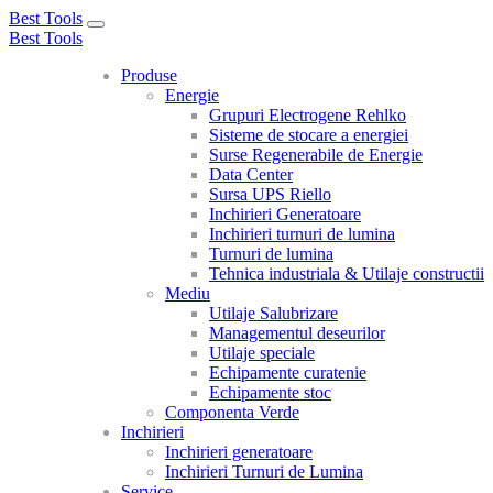
Best Tools
Toggle
Best Tools
navigation
Produse
Energie
Grupuri Electrogene Rehlko
Sisteme de stocare a energiei
Surse Regenerabile de Energie
Data Center
Sursa UPS Riello
Inchirieri Generatoare
Inchirieri turnuri de lumina
Turnuri de lumina
Tehnica industriala & Utilaje constructii
Mediu
Utilaje Salubrizare
Managementul deseurilor
Utilaje speciale
Echipamente curatenie
Echipamente stoc
Componenta Verde
Inchirieri
Inchirieri generatoare
Inchirieri Turnuri de Lumina
Service