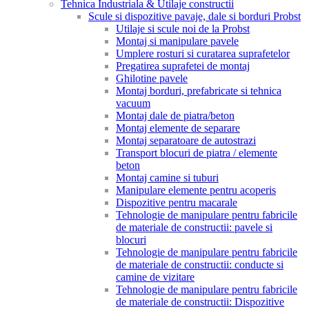
Tehnica Industriala & Utilaje constructii
Scule si dispozitive pavaje, dale si borduri Probst
Utilaje si scule noi de la Probst
Montaj si manipulare pavele
Umplere rosturi si curatarea suprafetelor
Pregatirea suprafetei de montaj
Ghilotine pavele
Montaj borduri, prefabricate si tehnica
vacuum
Montaj dale de piatra/beton
Montaj elemente de separare
Montaj separatoare de autostrazi
Transport blocuri de piatra / elemente
beton
Montaj camine si tuburi
Manipulare elemente pentru acoperis
Dispozitive pentru macarale
Tehnologie de manipulare pentru fabricile
de materiale de constructii: pavele si
blocuri
Tehnologie de manipulare pentru fabricile
de materiale de constructii: conducte si
camine de vizitare
Tehnologie de manipulare pentru fabricile
de materiale de constructii: Dispozitive