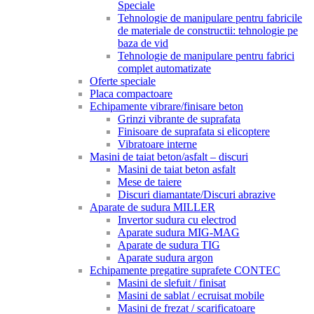
Speciale
Tehnologie de manipulare pentru fabricile
de materiale de constructii: tehnologie pe
baza de vid
Tehnologie de manipulare pentru fabrici
complet automatizate
Oferte speciale
Placa compactoare
Echipamente vibrare/finisare beton
Grinzi vibrante de suprafata
Finisoare de suprafata si elicoptere
Vibratoare interne
Masini de taiat beton/asfalt – discuri
Masini de taiat beton asfalt
Mese de taiere
Discuri diamantate/Discuri abrazive
Aparate de sudura MILLER
Invertor sudura cu electrod
Aparate sudura MIG-MAG
Aparate de sudura TIG
Aparate sudura argon
Echipamente pregatire suprafete CONTEC
Masini de slefuit / finisat
Masini de sablat / ecruisat mobile
Masini de frezat / scarificatoare