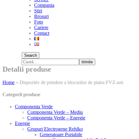
Compania
Stiri
Brosuri
Foto
Cariere
Contact
Search
trimite
Detalii produse
Home
»
Dispozitiv de prindere a blocurilor de piatra FVZ-uni
Categorii produse
Componenta Verde
Componenta Verde – Mediu
Componenta Verde – Energie
Energie
Grupuri Electrogene Rehlko
Generatoare Portabile