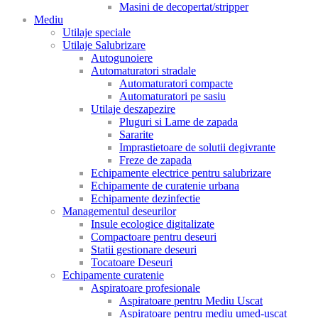
Masini de decopertat/stripper
Mediu
Utilaje speciale
Utilaje Salubrizare
Autogunoiere
Automaturatori stradale
Automaturatori compacte
Automaturatori pe sasiu
Utilaje deszapezire
Pluguri si Lame de zapada
Sararite
Imprastietoare de solutii degivrante
Freze de zapada
Echipamente electrice pentru salubrizare
Echipamente de curatenie urbana
Echipamente dezinfectie
Managementul deseurilor
Insule ecologice digitalizate
Compactoare pentru deseuri
Statii gestionare deseuri
Tocatoare Deseuri
Echipamente curatenie
Aspiratoare profesionale
Aspiratoare pentru Mediu Uscat
Aspiratoare pentru mediu umed-uscat