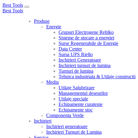
Best Tools
Toggle
Best Tools
navigation
Produse
Energie
Grupuri Electrogene Rehlko
Sisteme de stocare a energiei
Surse Regenerabile de Energie
Data Center
Sursa UPS Riello
Inchirieri Generatoare
Inchirieri turnuri de lumina
Turnuri de lumina
Tehnica industriala & Utilaje constructii
Mediu
Utilaje Salubrizare
Managementul deseurilor
Utilaje speciale
Echipamente curatenie
Echipamente stoc
Componenta Verde
Inchirieri
Inchirieri generatoare
Inchirieri Turnuri de Lumina
Service