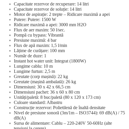
Capacitate rezervor de recuperare: 14 litri
Capacitate rezervor de soluție: 14 litri
Motor de aspirație: 2 trepte – Ridicare maximă a apei
Putere: Putere: 1500 W
Ridicare maximă a apei: 3000 mm H2O
Flux de aer maxim: 50 l/sec.
Pompă cu bypass: Vibrantă
Presiune maximă: 4 bar
Flux de apă maxim: 1,5 l/min
Lățime de curățare: 100 mm
Număr de duze: 1
Instant hot water unit: Integrat (1800W)
Lungime cablu: 10 m
Lungime furtun: 2,5 m
Greutate (corp mașină): 22 kg
Greutate (mașină ambalată): 26 kg
Dimensiuni: 30 x 42 x 66,5 cm
Dimensiuni pachet: 36 x 60 x 80 cm
Unități/paletă: 8 buc/paletă (80 x 120 x 173 cm)
Culoare standard: Albastru
Construcție rezervor: Polietilenă de înaltă densitate
Nivel de presiune sonoră (3m/1m – ISO3744): 69 dB(A) / 75
dB(A)
Sursa de alimentare: Cablu – 220-240V 50-60Hz (alte
tensiuni la cerere)