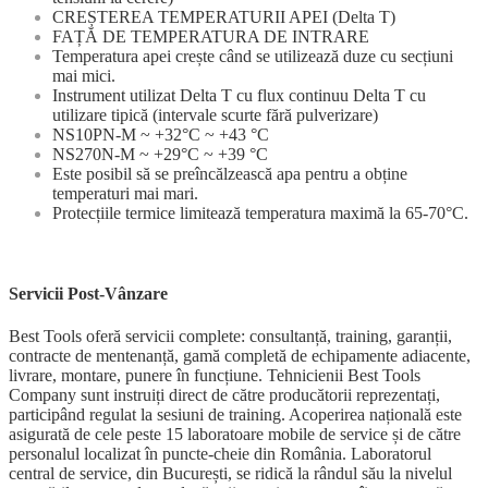
CREȘTEREA TEMPERATURII APEI (Delta T)
FAȚĂ DE TEMPERATURA DE INTRARE
Temperatura apei crește când se utilizează duze cu secțiuni
mai mici.
Instrument utilizat Delta T cu flux continuu Delta T cu
utilizare tipică (intervale scurte fără pulverizare)
NS10PN-M ~ +32°C ~ +43 °C
NS270N-M ~ +29°C ~ +39 °C
Este posibil să se preîncălzească apa pentru a obține
temperaturi mai mari.
Protecțiile termice limitează temperatura maximă la 65-70°C.
Servicii Post-Vânzare
Best Tools oferă servicii complete: consultanță, training, garanții,
contracte de mentenanță, gamă completă de echipamente adiacente,
livrare, montare, punere în funcțiune. Tehnicienii Best Tools
Company sunt instruiți direct de către producătorii reprezentați,
participând regulat la sesiuni de training. Acoperirea națională este
asigurată de cele peste 15 laboratoare mobile de service și de către
personalul localizat în puncte-cheie din România. Laboratorul
central de service, din București, se ridică la rândul său la nivelul