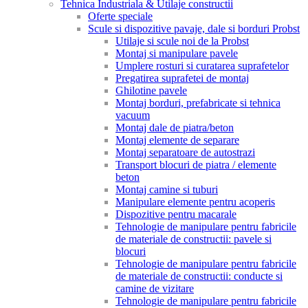
Tehnica Industriala & Utilaje constructii
Oferte speciale
Scule si dispozitive pavaje, dale si borduri Probst
Utilaje si scule noi de la Probst
Montaj si manipulare pavele
Umplere rosturi si curatarea suprafetelor
Pregatirea suprafetei de montaj
Ghilotine pavele
Montaj borduri, prefabricate si tehnica
vacuum
Montaj dale de piatra/beton
Montaj elemente de separare
Montaj separatoare de autostrazi
Transport blocuri de piatra / elemente
beton
Montaj camine si tuburi
Manipulare elemente pentru acoperis
Dispozitive pentru macarale
Tehnologie de manipulare pentru fabricile
de materiale de constructii: pavele si
blocuri
Tehnologie de manipulare pentru fabricile
de materiale de constructii: conducte si
camine de vizitare
Tehnologie de manipulare pentru fabricile