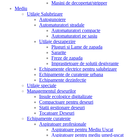
Masini de decopertat/stripper
Mediu
Utilaje Salubrizare
Autogunoiere
Automaturatori stradale
Automaturatori compacte
Automaturatori pe sasiu
Utilaje deszapezire
Pluguri si Lame de zapada
Sararite
Freze de zapada
Imprastietoare de solutii degivrante
Echipamente electrice pentru salubrizare
Echipamente de curatenie urbana
Echipamente dezinfectie
Utilaje speciale
Managementul deseurilor
Insule ecologice digitalizate
Compactoare pentru deseuri
Statii gestionare deseuri
Tocatoare Deseuri
Echipamente curatenie
Aspiratoare profesionale
Aspiratoare pentru Mediu Uscat
Aspiratoare pentru mediu umed-uscat