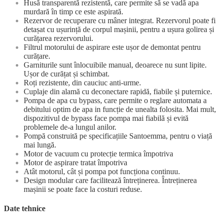
Husă transparentă rezistentă, care permite să se vadă apa
murdară în timp ce este aspirată.
Rezervor de recuperare cu mâner integrat. Rezervorul poate fi
detașat cu ușurință de corpul mașinii, pentru a ușura golirea și
curățarea rezervorului.
Filtrul motorului de aspirare este ușor de demontat pentru
curățare.
Garniturile sunt înlocuibile manual, deoarece nu sunt lipite.
Ușor de curățat și schimbat.
Roți rezistente, din cauciuc anti-urme.
Cuplaje din alamă cu deconectare rapidă, fiabile și puternice.
Pompa de apa cu bypass, care permite o reglare automata a
debitului optim de apa in funcție de unealta folosita. Mai mult,
dispozitivul de bypass face pompa mai fiabilă și evită
problemele de-a lungul anilor.
Pompă construită pe specificațiile Santoemma, pentru o viață
mai lungă.
Motor de vacuum cu protecție termica împotriva
Motor de aspirare tratat împotriva
Atât motorul, cât și pompa pot funcționa continuu.
Design modular care facilitează întreținerea. Întreținerea
mașinii se poate face la costuri reduse.
Date tehnice