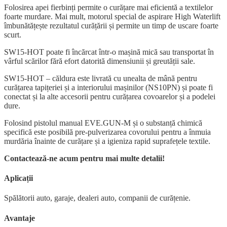
Folosirea apei fierbinți permite o curățare mai eficientă a textilelor
foarte murdare. Mai mult, motorul special de aspirare High Waterlift
îmbunătățește rezultatul curățării și permite un timp de uscare foarte
scurt.
SW15-HOT poate fi încărcat într-o mașină mică sau transportat în
vârful scărilor fără efort datorită dimensiunii și greutății sale.
SW15-HOT – căldura este livrată cu unealta de mână pentru
curățarea tapițeriei și a interiorului mașinilor (NS10PN) și poate fi
conectat și la alte accesorii pentru curățarea covoarelor și a podelei
dure.
Folosind pistolul manual EVE.GUN-M și o substanță chimică
specifică este posibilă pre-pulverizarea covorului pentru a înmuia
murdăria înainte de curățare și a igieniza rapid suprafețele textile.
Contactează-ne acum pentru mai multe detalii!
Aplicații
Spălătorii auto, garaje, dealeri auto, companii de curățenie.
Avantaje