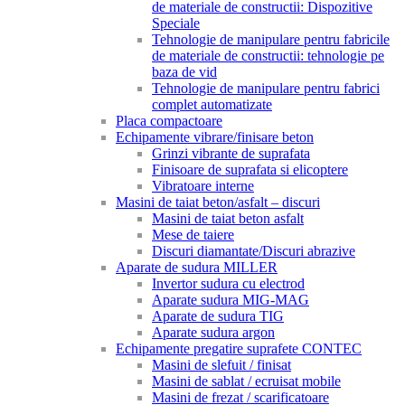
de materiale de constructii: Dispozitive
Speciale
Tehnologie de manipulare pentru fabricile
de materiale de constructii: tehnologie pe
baza de vid
Tehnologie de manipulare pentru fabrici
complet automatizate
Placa compactoare
Echipamente vibrare/finisare beton
Grinzi vibrante de suprafata
Finisoare de suprafata si elicoptere
Vibratoare interne
Masini de taiat beton/asfalt – discuri
Masini de taiat beton asfalt
Mese de taiere
Discuri diamantate/Discuri abrazive
Aparate de sudura MILLER
Invertor sudura cu electrod
Aparate sudura MIG-MAG
Aparate de sudura TIG
Aparate sudura argon
Echipamente pregatire suprafete CONTEC
Masini de slefuit / finisat
Masini de sablat / ecruisat mobile
Masini de frezat / scarificatoare