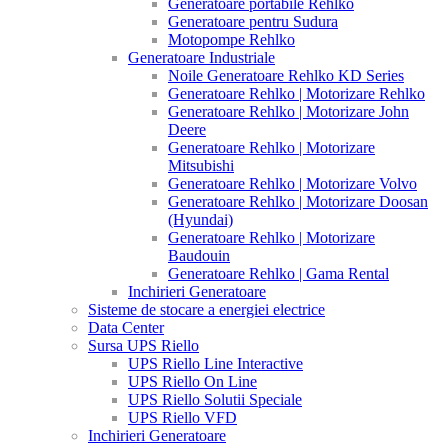
Generatoare portabile Rehlko
Generatoare pentru Sudura
Motopompe Rehlko
Generatoare Industriale
Noile Generatoare Rehlko KD Series
Generatoare Rehlko | Motorizare Rehlko
Generatoare Rehlko | Motorizare John
Deere
Generatoare Rehlko | Motorizare
Mitsubishi
Generatoare Rehlko | Motorizare Volvo
Generatoare Rehlko | Motorizare Doosan
(Hyundai)
Generatoare Rehlko | Motorizare
Baudouin
Generatoare Rehlko | Gama Rental
Inchirieri Generatoare
Sisteme de stocare a energiei electrice
Data Center
Sursa UPS Riello
UPS Riello Line Interactive
UPS Riello On Line
UPS Riello Solutii Speciale
UPS Riello VFD
Inchirieri Generatoare