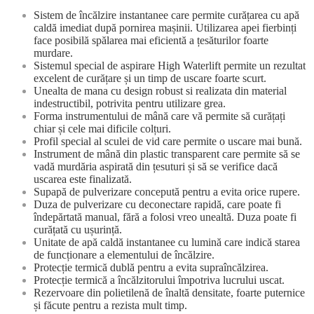
Sistem de încălzire instantanee care permite curățarea cu apă
caldă imediat după pornirea mașinii. Utilizarea apei fierbinți
face posibilă spălarea mai eficientă a țesăturilor foarte
murdare.
Sistemul special de aspirare High Waterlift permite un rezultat
excelent de curățare și un timp de uscare foarte scurt.
Unealta de mana cu design robust si realizata din material
indestructibil, potrivita pentru utilizare grea.
Forma instrumentului de mână care vă permite să curățați
chiar și cele mai dificile colțuri.
Profil special al sculei de vid care permite o uscare mai bună.
Instrument de mână din plastic transparent care permite să se
vadă murdăria aspirată din țesuturi și să se verifice dacă
uscarea este finalizată.
Supapă de pulverizare concepută pentru a evita orice rupere.
Duza de pulverizare cu deconectare rapidă, care poate fi
îndepărtată manual, fără a folosi vreo unealtă. Duza poate fi
curățată cu ușurință.
Unitate de apă caldă instantanee cu lumină care indică starea
de funcționare a elementului de încălzire.
Protecție termică dublă pentru a evita supraîncălzirea.
Protecție termică a încălzitorului împotriva lucrului uscat.
Rezervoare din polietilenă de înaltă densitate, foarte puternice
și făcute pentru a rezista mult timp.