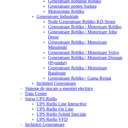
Generatoare portabile Rehlko
Generatoare pentru Sudura
Motopompe Rehlko
Generatoare Industriale
Noile Generatoare Rehlko KD Series
Generatoare Rehlko | Motorizare Rehlko
Generatoare Rehlko | Motorizare John
Deere
Generatoare Rehlko | Motorizare
Mitsubishi
Generatoare Rehlko | Motorizare Volvo
Generatoare Rehlko | Motorizare Doosan
(Hyundai)
Generatoare Rehlko | Motorizare
Baudouin
Generatoare Rehlko | Gama Rental
Inchirieri Generatoare
Sisteme de stocare a energiei electrice
Data Center
Sursa UPS Riello
UPS Riello Line Interactive
UPS Riello On Line
UPS Riello Solutii Speciale
UPS Riello VFD
Inchirieri Generatoare