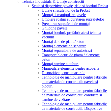
Tehnica Industriala & Utilaje constructii
Scule si dispozitive pavaje, dale si borduri Probst
Utilaje si scule noi de la Probst
Montaj si manipulare pavele
Umplere rosturi si curatarea suprafetelor
Pregatirea suprafetei de montaj
Ghilotine pavele
Montaj borduri, prefabricate si tehnica
vacuum
Montaj dale de piatra/beton
Montaj elemente de separare
Montaj separatoare de autostrazi
Transport blocuri de piatra / elemente
beton
Montaj camine si tuburi
Manipulare elemente pentru acoperis
Dispozitive pentru macarale
Tehnologie de manipulare pentru fabricile
de materiale de constructii: pavele si
blocuri
Tehnologie de manipulare pentru fabricile
de materiale de constructii: conducte si
camine de vizitare
Tehnologie de manipulare pentru fabricile
de materiale de constructii: Dispozitive