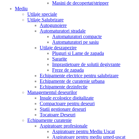
Masini de decopertat/stripper
Mediu
Utilaje speciale
Utilaje Salubrizare
Autogunoiere
Automaturatori stradale
Automaturatori compacte
Automaturatori pe sasiu
Utilaje deszapezire
Pluguri si Lame de zapada
Sararite
Imprastietoare de solutii degivrante
Freze de zapada
Echipamente electrice pentru salubrizare
Echipamente de curatenie urbana
Echipamente dezinfectie
Managementul deseurilor
Insule ecologice digitalizate
Compactoare pentru deseuri
Statii gestionare deseuri
Tocatoare Deseuri
Echipamente curatenie
Aspiratoare profesionale
Aspiratoare pentru Mediu Uscat
Aspiratoare pentru mediu umed-uscat