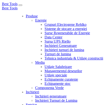
Best Tools
Toggle
Best Tools
navigation
Produse
Energie
Grupuri Electrogene Rehlko
Sisteme de stocare a energiei
Surse Regenerabile de Energie
Data Center
Sursa UPS Riello
Inchirieri Generatoare
Inchirieri turnuri de lumina
Turnuri de lumina
Tehnica industriala & Utilaje constructii
Mediu
Utilaje Salubrizare
Managementul deseurilor
Utilaje speciale
Echipamente curatenie
Echipamente stoc
Componenta Verde
Inchirieri
Inchirieri generatoare
Inchirieri Turnuri de Lumina
Service