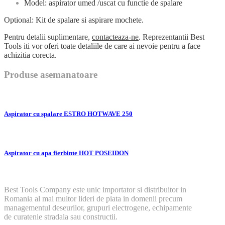
Model: aspirator umed /uscat cu functie de spalare
Optional: Kit de spalare si aspirare mochete.
Pentru detalii suplimentare,
contacteaza-ne
. Reprezentantii Best
Tools iti vor oferi toate detaliile de care ai nevoie pentru a face
achizitia corecta.
Produse asemanatoare
Aspirator cu spalare ESTRO HOTWAVE 250
Aspirator cu apa fierbinte HOT POSEIDON
Best Tools Company este unic importator si distribuitor in
Romania al mai multor lideri de piata in domenii precum
managementul deseurilor, grupuri electrogene, echipamente
de curatenie stradala sau constructii.