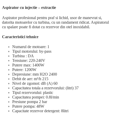
Aspirator cu injectie – extractie
Aspirator profesional pentru praf si lichid, usor de manevrat si,
datorita motoarelor cu turbina, cu un randament ridicat. Aspiratorul
cu spalare poate fi dotat cu rezervor din otel inoxidabil.
Caracteristici tehnice
Numarul de motoare: 1
Tipul motorului: by-pass
Turbina : DA
Tensiune: 220-240V
Putere max: 1400W
Putere: 1200W
Depresiune: mm H2O 2400
Debit de aer: m³/h 215
Nivel de zgomot: dB (A) 60
Capacitatea totala a rezervorului: (litri) 37
Tipul rezervorului: plastic
Capacitatea pompei: 0.8l/min
Presiune pompa 2 bar
Putere pompa: 48W
Capacitate rezervor detergent: 8litri