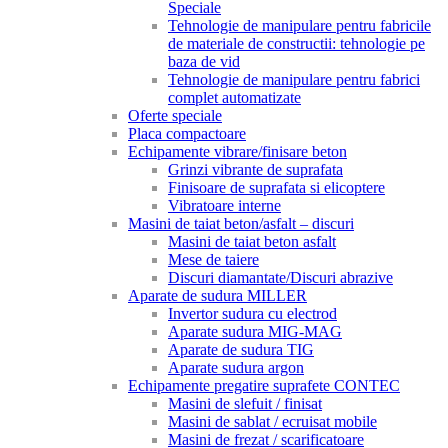
Speciale
Tehnologie de manipulare pentru fabricile
de materiale de constructii: tehnologie pe
baza de vid
Tehnologie de manipulare pentru fabrici
complet automatizate
Oferte speciale
Placa compactoare
Echipamente vibrare/finisare beton
Grinzi vibrante de suprafata
Finisoare de suprafata si elicoptere
Vibratoare interne
Masini de taiat beton/asfalt – discuri
Masini de taiat beton asfalt
Mese de taiere
Discuri diamantate/Discuri abrazive
Aparate de sudura MILLER
Invertor sudura cu electrod
Aparate sudura MIG-MAG
Aparate de sudura TIG
Aparate sudura argon
Echipamente pregatire suprafete CONTEC
Masini de slefuit / finisat
Masini de sablat / ecruisat mobile
Masini de frezat / scarificatoare