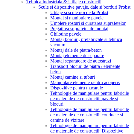
Tehnica Industriala & Utilaje constructii
Scule si dispozitive pavaje, dale si borduri Probst
Utilaje si scule noi de la Probst
Montaj si manipulare pavele
Umplere rosturi si curatarea suprafetelor
Pregatirea suprafetei de montaj
Ghilotine pavele
Montaj borduri, prefabricate si tehnica
vacuum
Montaj dale de piatra/beton
Montaj elemente de separare
Montaj separatoare de autostrazi
Transport blocuri de piatra / elemente
beton
Montaj camine si tuburi
Manipulare elemente pentru acoperis
Dispozitive pentru macarale
Tehnologie de manipulare pentru fabricile
de materiale de constructii: pavele si
blocuri
Tehnologie de manipulare pentru fabricile
de materiale de constructii: conducte si
camine de vizitare
Tehnologie de manipulare pentru fabricile
de materiale de constructii: Dispozitive