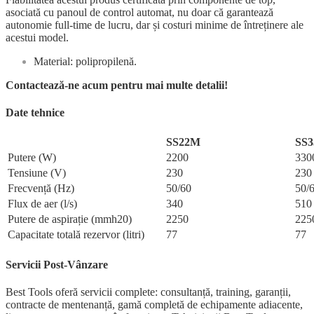
asociată cu panoul de control automat, nu doar că garantează
autonomie full-time de lucru, dar și costuri minime de întreținere ale
acestui model.
Material: polipropilenă.
Contactează-ne acum pentru mai multe detalii!
Date tehnice
SS22M
SS
Putere (W)
2200
330
Tensiune (V)
230
230
Frecvență (Hz)
50/60
50/
Flux de aer (l/s)
340
510
Putere de aspirație (mmh20)
2250
225
Capacitate totală rezervor (litri)
77
77
Servicii Post-Vânzare
Best Tools oferă servicii complete: consultanță, training, garanții,
contracte de mentenanță, gamă completă de echipamente adiacente,