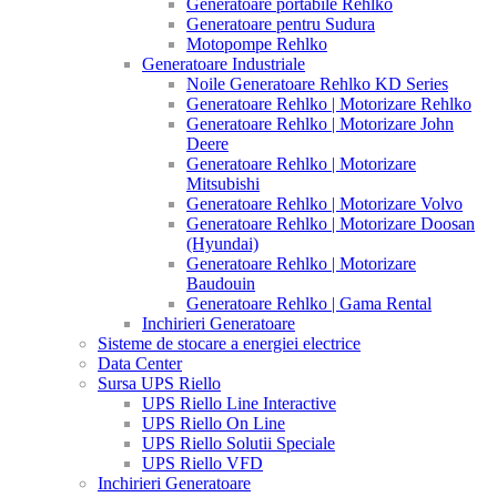
Generatoare portabile Rehlko
Generatoare pentru Sudura
Motopompe Rehlko
Generatoare Industriale
Noile Generatoare Rehlko KD Series
Generatoare Rehlko | Motorizare Rehlko
Generatoare Rehlko | Motorizare John
Deere
Generatoare Rehlko | Motorizare
Mitsubishi
Generatoare Rehlko | Motorizare Volvo
Generatoare Rehlko | Motorizare Doosan
(Hyundai)
Generatoare Rehlko | Motorizare
Baudouin
Generatoare Rehlko | Gama Rental
Inchirieri Generatoare
Sisteme de stocare a energiei electrice
Data Center
Sursa UPS Riello
UPS Riello Line Interactive
UPS Riello On Line
UPS Riello Solutii Speciale
UPS Riello VFD
Inchirieri Generatoare