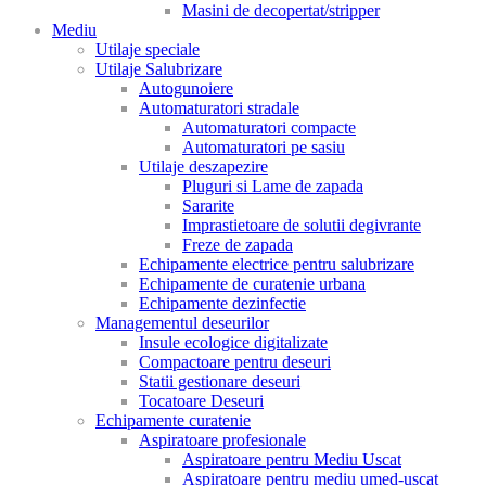
Masini de decopertat/stripper
Mediu
Utilaje speciale
Utilaje Salubrizare
Autogunoiere
Automaturatori stradale
Automaturatori compacte
Automaturatori pe sasiu
Utilaje deszapezire
Pluguri si Lame de zapada
Sararite
Imprastietoare de solutii degivrante
Freze de zapada
Echipamente electrice pentru salubrizare
Echipamente de curatenie urbana
Echipamente dezinfectie
Managementul deseurilor
Insule ecologice digitalizate
Compactoare pentru deseuri
Statii gestionare deseuri
Tocatoare Deseuri
Echipamente curatenie
Aspiratoare profesionale
Aspiratoare pentru Mediu Uscat
Aspiratoare pentru mediu umed-uscat