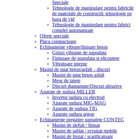
Speciale
Tehnologie de manipulare pentru fabricile
de materiale de constructii: tehnologie pe
baza de vid
Tehnologie de manipulare pentru fabrici
complet automatizate
Oferte speciale
Placa compactoare
Echipamente vibrare/finisare beton
Grinzi vibrante de suprafata
Finisoare de suprafata si elicoptere
Vibratoare interne
Masini de taiat beton/asfalt – discuri
Masini de taiat beton asfalt
Mese de taiere
Discuri diamantate/Discuri abrazive
Aparate de sudura MILLER
Invertor sudura cu electrod
Aparate sudura MIG-MAG
Aparate de sudura TIG
Aparate sudura argon
Echipamente pregatire suprafete CONTEC
Masini de slefuit / finisat
Masini de sablat / ecruisat mobile
Masini de frezat / scarificatoare