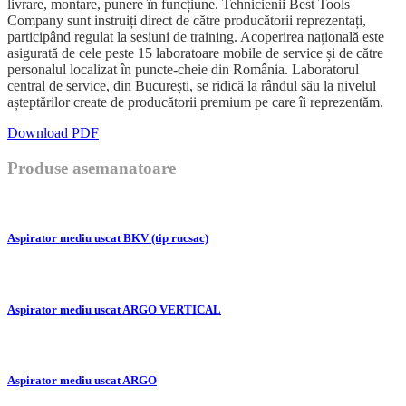
livrare, montare, punere în funcțiune. Tehnicienii Best Tools
Company sunt instruiți direct de către producătorii reprezentați,
participând regulat la sesiuni de training. Acoperirea națională este
asigurată de cele peste 15 laboratoare mobile de service și de către
personalul localizat în puncte-cheie din România. Laboratorul
central de service, din București, se ridică la rândul său la nivelul
așteptărilor create de producătorii premium pe care îi reprezentăm.
Download PDF
Produse asemanatoare
Aspirator mediu uscat BKV (tip rucsac)
Aspirator mediu uscat ARGO VERTICAL
Aspirator mediu uscat ARGO