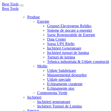
Best Tools
Toggle
Best Tools
navigation
Produse
Energie
Grupuri Electrogene Rehlko
Sisteme de stocare a energiei
Surse Regenerabile de Energie
Data Center
Sursa UPS Riello
Inchirieri Generatoare
Inchirieri turnuri de lumina
Turnuri de lumina
Tehnica industriala & Utilaje constructii
Mediu
Utilaje Salubrizare
Managementul deseurilor
Utilaje speciale
Echipamente curatenie
Echipamente stoc
Componenta Verde
Inchirieri
Inchirieri generatoare
Inchirieri Turnuri de Lumina
Service