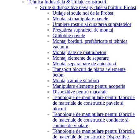
Tehnica Industriala & Utilaje constructii
Scule si dispozitive pavaje, dale si borduri Probst
Utilaje si scule noi de la Probst
Montaj si manipulare pavele
Umplere rosturi si curatarea suprafetelor
Pregatirea suprafetei de montaj
Ghilotine pavele
Montaj borduri, prefabricate si tehnica
vacuum
Montaj dale de piatra/beton
Montaj elemente de separare
Montaj separatoare de autostrazi
Transport blocuri de piatra / elemente
beton
Montaj camine si tuburi
Manipulare elemente pentru acoperis
Dispozitive pentru macarale
Tehnologie de manipulare pentru fabricile
de materiale de constructii: pavele si
blocuri
Tehnologie de manipulare pentru fabricile
de materiale de constructii: conducte si
camine de vizitare
Tehnologie de manipulare pentru fabricile
de materiale de constructii: Dispozitive