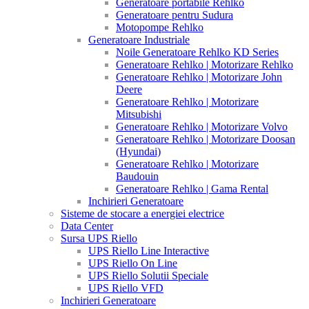
Generatoare portabile Rehlko
Generatoare pentru Sudura
Motopompe Rehlko
Generatoare Industriale
Noile Generatoare Rehlko KD Series
Generatoare Rehlko | Motorizare Rehlko
Generatoare Rehlko | Motorizare John
Deere
Generatoare Rehlko | Motorizare
Mitsubishi
Generatoare Rehlko | Motorizare Volvo
Generatoare Rehlko | Motorizare Doosan
(Hyundai)
Generatoare Rehlko | Motorizare
Baudouin
Generatoare Rehlko | Gama Rental
Inchirieri Generatoare
Sisteme de stocare a energiei electrice
Data Center
Sursa UPS Riello
UPS Riello Line Interactive
UPS Riello On Line
UPS Riello Solutii Speciale
UPS Riello VFD
Inchirieri Generatoare