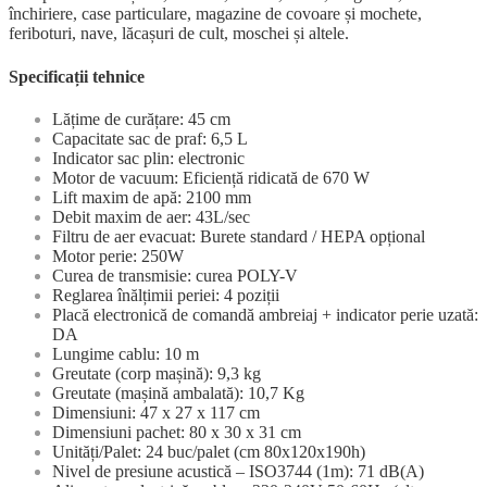
închiriere, case particulare, magazine de covoare și mochete,
feriboturi, nave, lăcașuri de cult, moschei și altele.
Specificații tehnice
Lățime de curățare: 45 cm
Capacitate sac de praf: 6,5 L
Indicator sac plin: electronic
Motor de vacuum: Eficiență ridicată de 670 W
Lift maxim de apă: 2100 mm
Debit maxim de aer: 43L/sec
Filtru de aer evacuat: Burete standard / HEPA opțional
Motor perie: 250W
Curea de transmisie: curea POLY-V
Reglarea înălțimii periei: 4 poziții
Placă electronică de comandă ambreiaj + indicator perie uzată:
DA
Lungime cablu: 10 m
Greutate (corp mașină): 9,3 kg
Greutate (mașină ambalată): 10,7 Kg
Dimensiuni: 47 x 27 x 117 cm
Dimensiuni pachet: 80 x 30 x 31 cm
Unități/Palet: 24 buc/palet (cm 80x120x190h)
Nivel de presiune acustică – ISO3744 (1m): 71 dB(A)