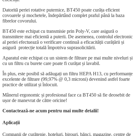
Datorită periei rotative puternice, BT450 poate curăța eficient
covoarele și mochetele, îndepărtând complet praful până la baza
fibrelor covorului.
BT450 este echipat cu transmisie prin Poly-V, care asigură o
transmitere mai eficientă a puterii. De asemenea, controlul electronic
al periei efectuează o verificare continuă a eficacității curățării și
asigură protecție totală împotriva suprasolicitării.
Aparatul este echipat cu un sistem de filtrare pe mai multe niveluri și
cu un filtru cu burete care poate fi curățat și lavabil.
În plus, este posibil să adăugați un filtru HEPA H13, cu performanțe
excelente de filtrare (99,97% @ 0,3 microni) devenind astfel foarte
practice de utilizat și înlocuit.
Mânerul ergonomic și profesional face ca BT450 să fie deosebit de
ușor de manevrat de către oricine!
Contactează-ne acum pentru mai multe detalii!
Aplicații
Companii de curățenie, hoteluri, birouri, bănci, magazine, centre de