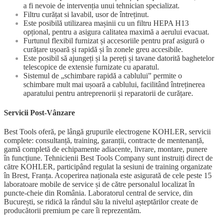
a fi nevoie de intervenția unui tehnician specializat.
Filtru curățat si lavabil, usor de întreținut.
Este posibilă utilizarea mașinii cu un filtru HEPA H13
opțional, pentru a asigura calitatea maximă a aerului evacuat.
Furtunul flexibil furnizat și accesoriile pentru praf asigură o
curățare ușoară și rapidă și în zonele greu accesibile.
Este posibil să ajungeți și la pereți și tavane datorită baghetelor
telescopice de extensie furnizate cu aparatul.
Sistemul de „schimbare rapidă a cablului” permite o
schimbare mult mai ușoară a cablului, facilitând întreținerea
aparatului pentru antreprenorii și reparatorii de curățare.
Servicii Post-Vânzare
Best Tools oferă, pe lângă grupurile electrogene KOHLER, servicii
complete: consultanță, training, garanții, contracte de mentenanță,
gamă completă de echipamente adiacente, livrare, montare, punere
în funcțiune. Tehnicienii Best Tools Company sunt instruiți direct de
către KOHLER, participând regulat la sesiuni de training organizate
în Brest, Franța. Acoperirea naționala este asigurată de cele peste 15
laboratoare mobile de service și de către personalul localizat în
puncte-cheie din România. Laboratorul central de service, din
București, se ridică la rândul său la nivelul așteptărilor create de
producătorii premium pe care îi reprezentăm.