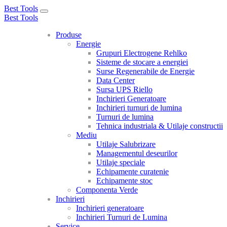
Best Tools
Toggle
Best Tools
navigation
Produse
Energie
Grupuri Electrogene Rehlko
Sisteme de stocare a energiei
Surse Regenerabile de Energie
Data Center
Sursa UPS Riello
Inchirieri Generatoare
Inchirieri turnuri de lumina
Turnuri de lumina
Tehnica industriala & Utilaje constructii
Mediu
Utilaje Salubrizare
Managementul deseurilor
Utilaje speciale
Echipamente curatenie
Echipamente stoc
Componenta Verde
Inchirieri
Inchirieri generatoare
Inchirieri Turnuri de Lumina
Service