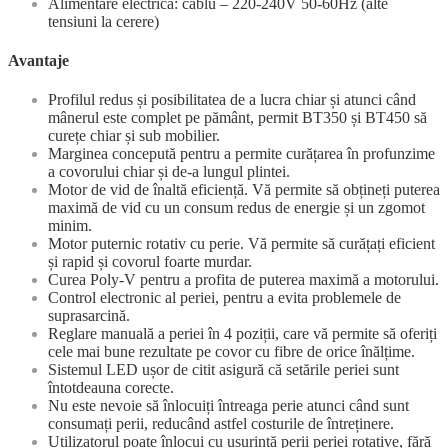
Alimentare electrică: cablu – 220-240V 50-60Hz (alte
tensiuni la cerere)
Avantaje
Profilul redus și posibilitatea de a lucra chiar și atunci când
mânerul este complet pe pământ, permit BT350 și BT450 să
curețe chiar și sub mobilier.
Marginea concepută pentru a permite curățarea în profunzime
a covorului chiar și de-a lungul plintei.
Motor de vid de înaltă eficiență. Vă permite să obțineți puterea
maximă de vid cu un consum redus de energie și un zgomot
minim.
Motor puternic rotativ cu perie. Vă permite să curățați eficient
și rapid și covorul foarte murdar.
Curea Poly-V pentru a profita de puterea maximă a motorului.
Control electronic al periei, pentru a evita problemele de
suprasarcină.
Reglare manuală a periei în 4 poziții, care vă permite să oferiți
cele mai bune rezultate pe covor cu fibre de orice înălțime.
Sistemul LED ușor de citit asigură că setările periei sunt
întotdeauna corecte.
Nu este nevoie să înlocuiți întreaga perie atunci când sunt
consumați perii, reducând astfel costurile de întreținere.
Utilizatorul poate înlocui cu ușurință perii periei rotative, fără