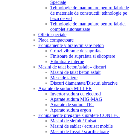
Speciale
Tehnologie de manipulare pentru fabricile
de materiale de constructii: tehnologie pe
baza de vid
Tehnologie de manipulare pentru fabrici
complet automatizate
Oferte speciale
Placa compactoare
Echipamente vibrare/finisare beton
Grinzi vibrante de suprafata
Finisoare de suprafata si elicoptere
Vibratoare interne
Masini de taiat beton/asfalt – discuri
Masini de taiat beton asfalt
Mese de taiere
Discuri diamantate/Discuri abrazive
Aparate de sudura MILLER
Invertor sudura cu electrod
Aparate sudura MIG-MAG
Aparate de sudura TIG
Aparate sudura argon
Echipamente pregatire suprafete CONTEC
Masini de slefuit / finisat
Masini de sablat / ecruisat mobile
Masini de frezat / scarificatoare