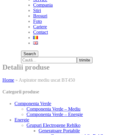
Compania
Stiri
Brosuri
Foto
Cariere
Contact
Search
trimite
Detalii produse
Home
»
Aspirator mediu uscat BT450
Categorii produse
Componenta Verde
Componenta Verde – Mediu
Componenta Verde – Energie
Energie
Grupuri Electrogene Rehlko
Generatoare Portabile