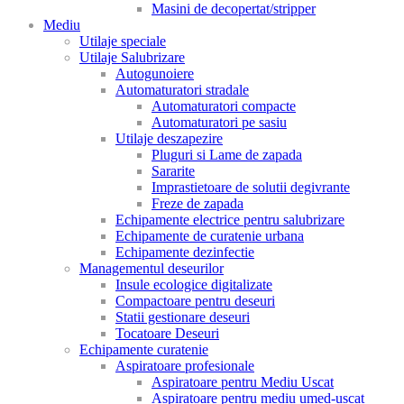
Masini de decopertat/stripper
Mediu
Utilaje speciale
Utilaje Salubrizare
Autogunoiere
Automaturatori stradale
Automaturatori compacte
Automaturatori pe sasiu
Utilaje deszapezire
Pluguri si Lame de zapada
Sararite
Imprastietoare de solutii degivrante
Freze de zapada
Echipamente electrice pentru salubrizare
Echipamente de curatenie urbana
Echipamente dezinfectie
Managementul deseurilor
Insule ecologice digitalizate
Compactoare pentru deseuri
Statii gestionare deseuri
Tocatoare Deseuri
Echipamente curatenie
Aspiratoare profesionale
Aspiratoare pentru Mediu Uscat
Aspiratoare pentru mediu umed-uscat