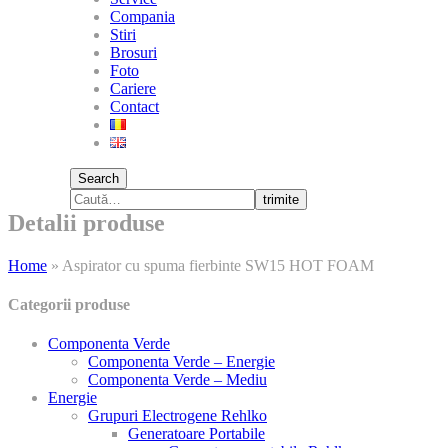
Compania
Stiri
Brosuri
Foto
Cariere
Contact
Search
trimite
Detalii produse
Home
»
Aspirator cu spuma fierbinte SW15 HOT FOAM
Categorii produse
Componenta Verde
Componenta Verde – Energie
Componenta Verde – Mediu
Energie
Grupuri Electrogene Rehlko
Generatoare Portabile