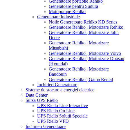
Generatoare portabile Rehlko
Generatoare pentru Sudura
Motopompe Rehlko
Generatoare Industriale
Noile Generatoare Rehlko KD Series
Generatoare Rehlko | Motorizare Rehlko
Generatoare Rehlko | Motorizare John
Deere
Generatoare Rehlko | Motorizare
Mitsubishi
Generatoare Rehlko | Motorizare Volvo
Generatoare Rehlko | Motorizare Doosan
(Hyundai)
Generatoare Rehlko | Motorizare
Baudouin
Generatoare Rehlko | Gama Rental
Inchirieri Generatoare
Sisteme de stocare a energiei electrice
Data Center
Sursa UPS Riello
UPS Riello Line Interactive
UPS Riello On Line
UPS Riello Solutii Speciale
UPS Riello VFD
Inchirieri Generatoare