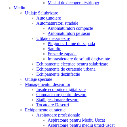
Masini de decopertat/stripper
Mediu
Utilaje Salubrizare
Autogunoiere
Automaturatori stradale
Automaturatori compacte
Automaturatori pe sasiu
Utilaje deszapezire
Pluguri si Lame de zapada
Sararite
Freze de zapada
Imprastietoare de solutii degivrante
Echipamente electrice pentru salubrizare
Echipamente de curatenie urbana
Echipamente dezinfectie
Utilaje speciale
Managementul deseurilor
Insule ecologice digitalizate
Compactoare pentru deseuri
Statii gestionare deseuri
Tocatoare Deseuri
Echipamente curatenie
Aspiratoare profesionale
Aspiratoare pentru Mediu Uscat
Aspiratoare pentru mediu umed-uscat