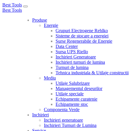
Best Tools
Toggle
Best Tools
navigation
Produse
Energie
Grupuri Electrogene Rehlko
Sisteme de stocare a energiei
Surse Regenerabile de Energie
Data Center
Sursa UPS Riello
Inchirieri Generatoare
Inchirieri turnuri de lumina
Turnuri de lumina
Tehnica industriala & Utilaje constructii
Mediu
Utilaje Salubrizare
Managementul deseurilor
Utilaje speciale
Echipamente curatenie
Echipamente stoc
Componenta Verde
Inchirieri
Inchirieri generatoare
Inchirieri Turnuri de Lumina
Service