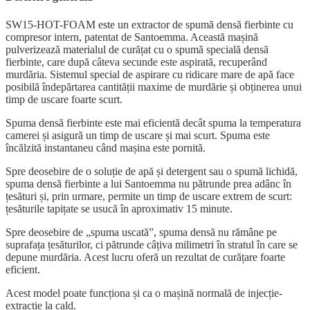
SW15-HOT-FOAM este un extractor de spumă densă fierbinte cu
compresor intern, patentat de Santoemma. Această mașină
pulverizează materialul de curățat cu o spumă specială densă
fierbinte, care după câteva secunde este aspirată, recuperând
murdăria. Sistemul special de aspirare cu ridicare mare de apă face
posibilă îndepărtarea cantității maxime de murdărie și obținerea unui
timp de uscare foarte scurt.
Spuma densă fierbinte este mai eficientă decât spuma la temperatura
camerei și asigură un timp de uscare și mai scurt. Spuma este
încălzită instantaneu când mașina este pornită.
Spre deosebire de o soluție de apă și detergent sau o spumă lichidă,
spuma densă fierbinte a lui Santoemma nu pătrunde prea adânc în
țesături și, prin urmare, permite un timp de uscare extrem de scurt:
țesăturile tapițate se usucă în aproximativ 15 minute.
Spre deosebire de „spuma uscată”, spuma densă nu rămâne pe
suprafața țesăturilor, ci pătrunde câțiva milimetri în stratul în care se
depune murdăria. Acest lucru oferă un rezultat de curățare foarte
eficient.
Acest model poate funcționa și ca o mașină normală de injecție-
extracție la cald.