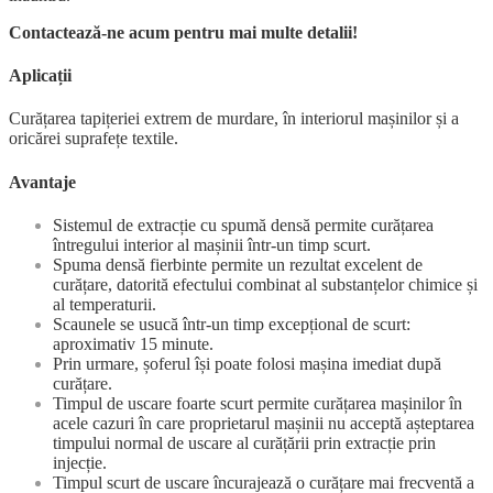
Contactează-ne acum pentru mai multe detalii!
Aplicații
Curățarea tapițeriei extrem de murdare, în interiorul mașinilor și a
oricărei suprafețe textile.
Avantaje
Sistemul de extracție cu spumă densă permite curățarea
întregului interior al mașinii într-un timp scurt.
Spuma densă fierbinte permite un rezultat excelent de
curățare, datorită efectului combinat al substanțelor chimice și
al temperaturii.
Scaunele se usucă într-un timp excepțional de scurt:
aproximativ 15 minute.
Prin urmare, șoferul își poate folosi mașina imediat după
curățare.
Timpul de uscare foarte scurt permite curățarea mașinilor în
acele cazuri în care proprietarul mașinii nu acceptă așteptarea
timpului normal de uscare al curățării prin extracție prin
injecție.
Timpul scurt de uscare încurajează o curățare mai frecventă a