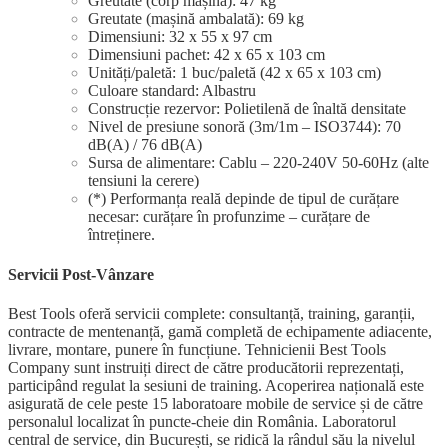
Greutate (corp mașină): 47 kg
Greutate (mașină ambalată): 69 kg
Dimensiuni: 32 x 55 x 97 cm
Dimensiuni pachet: 42 x 65 x 103 cm
Unități/paletă: 1 buc/paletă (42 x 65 x 103 cm)
Culoare standard: Albastru
Construcție rezervor: Polietilenă de înaltă densitate
Nivel de presiune sonoră (3m/1m – ISO3744): 70
dB(A) / 76 dB(A)
Sursa de alimentare: Cablu – 220-240V 50-60Hz (alte
tensiuni la cerere)
(*) Performanța reală depinde de tipul de curățare
necesar: curățare în profunzime – curățare de
întreținere.
Servicii Post-Vânzare
Best Tools oferă servicii complete: consultanță, training, garanții,
contracte de mentenanță, gamă completă de echipamente adiacente,
livrare, montare, punere în funcțiune. Tehnicienii Best Tools
Company sunt instruiți direct de către producătorii reprezentați,
participând regulat la sesiuni de training. Acoperirea națională este
asigurată de cele peste 15 laboratoare mobile de service și de către
personalul localizat în puncte-cheie din România. Laboratorul
central de service, din București, se ridică la rândul său la nivelul