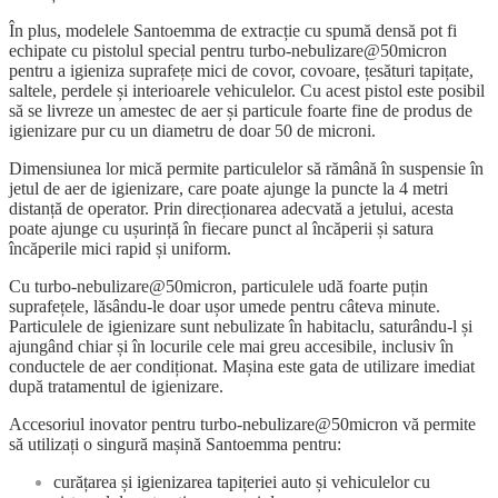
În plus, modelele Santoemma de extracție cu spumă densă pot fi
echipate cu pistolul special pentru turbo-nebulizare@50micron
pentru a igieniza suprafețe mici de covor, covoare, țesături tapițate,
saltele, perdele și interioarele vehiculelor. Cu acest pistol este posibil
să se livreze un amestec de aer și particule foarte fine de produs de
igienizare pur cu un diametru de doar 50 de microni.
Dimensiunea lor mică permite particulelor să rămână în suspensie în
jetul de aer de igienizare, care poate ajunge la puncte la 4 metri
distanță de operator. Prin direcționarea adecvată a jetului, acesta
poate ajunge cu ușurință în fiecare punct al încăperii și satura
încăperile mici rapid și uniform.
Cu turbo-nebulizare@50micron, particulele udă foarte puțin
suprafețele, lăsându-le doar ușor umede pentru câteva minute.
Particulele de igienizare sunt nebulizate în habitaclu, saturându-l și
ajungând chiar și în locurile cele mai greu accesibile, inclusiv în
conductele de aer condiționat. Mașina este gata de utilizare imediat
după tratamentul de igienizare.
Accesoriul inovator pentru turbo-nebulizare@50micron vă permite
să utilizați o singură mașină Santoemma pentru:
curățarea și igienizarea tapițeriei auto și vehiculelor cu