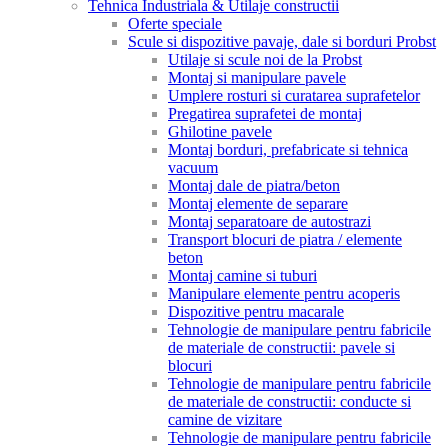
Tehnica Industriala & Utilaje constructii
Oferte speciale
Scule si dispozitive pavaje, dale si borduri Probst
Utilaje si scule noi de la Probst
Montaj si manipulare pavele
Umplere rosturi si curatarea suprafetelor
Pregatirea suprafetei de montaj
Ghilotine pavele
Montaj borduri, prefabricate si tehnica
vacuum
Montaj dale de piatra/beton
Montaj elemente de separare
Montaj separatoare de autostrazi
Transport blocuri de piatra / elemente
beton
Montaj camine si tuburi
Manipulare elemente pentru acoperis
Dispozitive pentru macarale
Tehnologie de manipulare pentru fabricile
de materiale de constructii: pavele si
blocuri
Tehnologie de manipulare pentru fabricile
de materiale de constructii: conducte si
camine de vizitare
Tehnologie de manipulare pentru fabricile