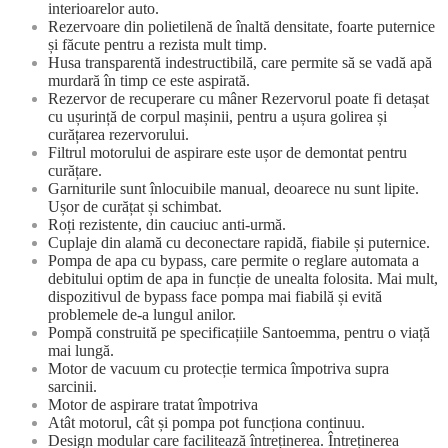
interioarelor auto.
Rezervoare din polietilenă de înaltă densitate, foarte puternice
și făcute pentru a rezista mult timp.
Husa transparentă indestructibilă, care permite să se vadă apă
murdară în timp ce este aspirată.
Rezervor de recuperare cu mâner Rezervorul poate fi detașat
cu ușurință de corpul mașinii, pentru a ușura golirea și
curățarea rezervorului.
Filtrul motorului de aspirare este ușor de demontat pentru
curățare.
Garniturile sunt înlocuibile manual, deoarece nu sunt lipite.
Ușor de curățat și schimbat.
Roți rezistente, din cauciuc anti-urmă.
Cuplaje din alamă cu deconectare rapidă, fiabile și puternice.
Pompa de apa cu bypass, care permite o reglare automata a
debitului optim de apa in funcție de unealta folosita. Mai mult,
dispozitivul de bypass face pompa mai fiabilă și evită
problemele de-a lungul anilor.
Pompă construită pe specificațiile Santoemma, pentru o viață
mai lungă.
Motor de vacuum cu protecție termica împotriva supra
sarcinii.
Motor de aspirare tratat împotriva
Atât motorul, cât și pompa pot funcționa continuu.
Design modular care facilitează întreținerea. Întreținerea