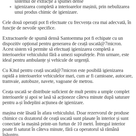
sistemul de extracție a spumei dense
igienizarea completă a interioarelor mașinii, prin nebulizarea
unui produs chimic de igienizare.
Cele două operații pot fi efectuate cu frecvența cea mai adecvată, în
funcție de nevoile specifice.
Extractoarele de spumă densă Santoemma pot fi echipate cu un
dispozitiv opțional pentru generarea de ceață uscată@7micron.
Acest sistem vă permite să efectuați igienizarea completă a
interioarelor vehiculului fără a umezi suprafețele. Prin urmare, este
ideal pentru ambulanțe și vehicule de urgență.
Cu Kitul pentru ceață uscată@7micron este posibilă igienizarea
rapidă a interioarelor vehiculelor mari, cum ar fi camioane, autocare,
tramvaie, autobuze, navete, vagoane de metrou.
Ceața uscată se distribuie suficient de mult pentru a umple complet
interioarele și apoi se lasă să acționeze câteva minute după saturare
pentru a-și îndeplini acțiunea de igienizare.
mașina este lăsată în afara vehiculului. Doar rezervorul de produse
chimice cu dozatorul de ceață uscată sunt plasate în interior și sunt
conectate la mașină printr-un furtun de 10 metri. Întregul interior
poate fi saturat în câteva minute, fără ca operatorul să rămână
înăuntru.