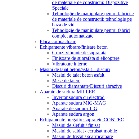
de materiale de constructii: Dispozitive
Speciale
Tehnologie de manipulare pentru fabricile
de materiale de constructii: tehnologie pe
baza de vid
Tehnologie de manipulare pentru fabrici
complet automatizate
Placa compactoare
Echipamente vibrare/finisare beton
Grinzi vibrante de suprafata
Finisoare de suprafata si elicoptere
Vibratoare interne
Masini de taiat beton/asfalt – discuri
Masini de taiat beton asfalt
Mese de taiere
Discuri diamantate/Discuri abrazive
Aparate de sudura MILLER
Invertor sudura cu electrod
Aparate sudura MIG-MAG
Aparate de sudura TIG
Aparate sudura argon
Echipamente pregatire suprafete CONTEC
Masini de slefuit / finisat
Masini de sablat / ecruisat mobile
Masini de frezat / scarificatoare