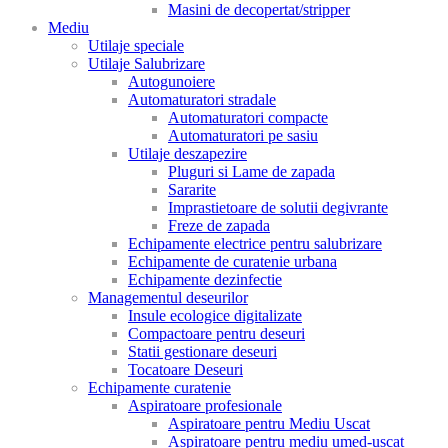
Masini de decopertat/stripper
Mediu
Utilaje speciale
Utilaje Salubrizare
Autogunoiere
Automaturatori stradale
Automaturatori compacte
Automaturatori pe sasiu
Utilaje deszapezire
Pluguri si Lame de zapada
Sararite
Imprastietoare de solutii degivrante
Freze de zapada
Echipamente electrice pentru salubrizare
Echipamente de curatenie urbana
Echipamente dezinfectie
Managementul deseurilor
Insule ecologice digitalizate
Compactoare pentru deseuri
Statii gestionare deseuri
Tocatoare Deseuri
Echipamente curatenie
Aspiratoare profesionale
Aspiratoare pentru Mediu Uscat
Aspiratoare pentru mediu umed-uscat