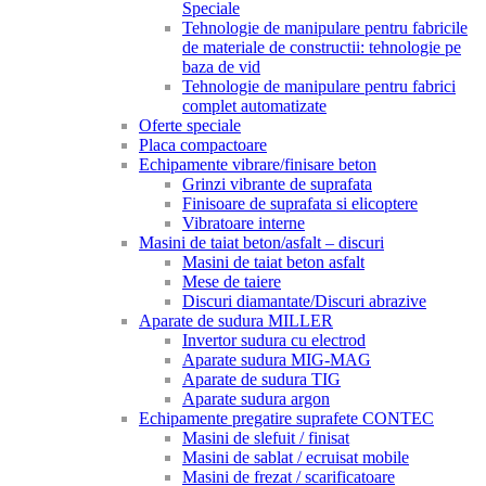
Speciale
Tehnologie de manipulare pentru fabricile
de materiale de constructii: tehnologie pe
baza de vid
Tehnologie de manipulare pentru fabrici
complet automatizate
Oferte speciale
Placa compactoare
Echipamente vibrare/finisare beton
Grinzi vibrante de suprafata
Finisoare de suprafata si elicoptere
Vibratoare interne
Masini de taiat beton/asfalt – discuri
Masini de taiat beton asfalt
Mese de taiere
Discuri diamantate/Discuri abrazive
Aparate de sudura MILLER
Invertor sudura cu electrod
Aparate sudura MIG-MAG
Aparate de sudura TIG
Aparate sudura argon
Echipamente pregatire suprafete CONTEC
Masini de slefuit / finisat
Masini de sablat / ecruisat mobile
Masini de frezat / scarificatoare