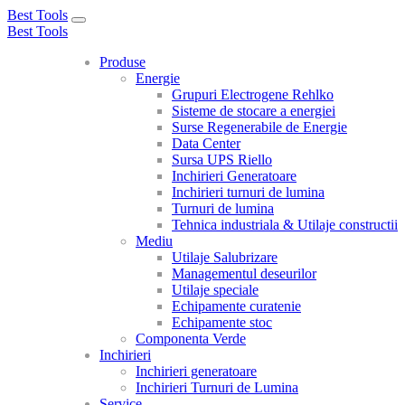
Best Tools
Toggle
Best Tools
navigation
Produse
Energie
Grupuri Electrogene Rehlko
Sisteme de stocare a energiei
Surse Regenerabile de Energie
Data Center
Sursa UPS Riello
Inchirieri Generatoare
Inchirieri turnuri de lumina
Turnuri de lumina
Tehnica industriala & Utilaje constructii
Mediu
Utilaje Salubrizare
Managementul deseurilor
Utilaje speciale
Echipamente curatenie
Echipamente stoc
Componenta Verde
Inchirieri
Inchirieri generatoare
Inchirieri Turnuri de Lumina
Service