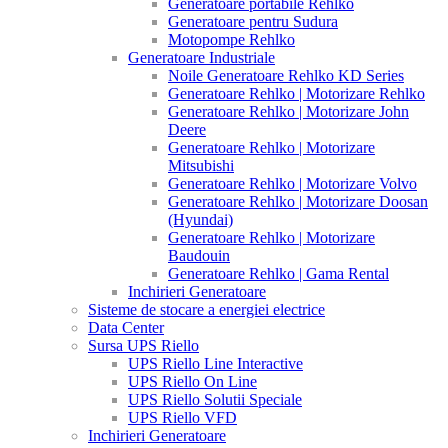
Generatoare portabile Rehlko
Generatoare pentru Sudura
Motopompe Rehlko
Generatoare Industriale
Noile Generatoare Rehlko KD Series
Generatoare Rehlko | Motorizare Rehlko
Generatoare Rehlko | Motorizare John
Deere
Generatoare Rehlko | Motorizare
Mitsubishi
Generatoare Rehlko | Motorizare Volvo
Generatoare Rehlko | Motorizare Doosan
(Hyundai)
Generatoare Rehlko | Motorizare
Baudouin
Generatoare Rehlko | Gama Rental
Inchirieri Generatoare
Sisteme de stocare a energiei electrice
Data Center
Sursa UPS Riello
UPS Riello Line Interactive
UPS Riello On Line
UPS Riello Solutii Speciale
UPS Riello VFD
Inchirieri Generatoare