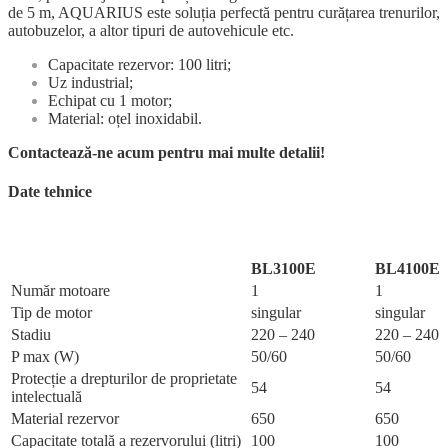
de 5 m, AQUARIUS este soluția perfectă pentru curățarea trenurilor,
autobuzelor, a altor tipuri de autovehicule etc.
Capacitate rezervor: 100 litri;
Uz industrial;
Echipat cu 1 motor;
Material: oțel inoxidabil.
Contactează-ne acum pentru mai multe detalii!
Date tehnice
BL3100E
BL4100E
Număr motoare
1
1
Tip de motor
singular
singular
Stadiu
220 – 240
220 – 240
P max (W)
50/60
50/60
Protecție a drepturilor de proprietate
54
54
intelectuală
Material rezervor
650
650
Capacitate totală a rezervorului (litri)
100
100