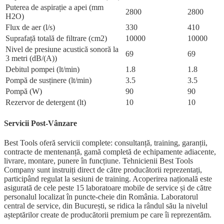
Puterea de aspirație a apei (mm
2800
2800
H2O)
Flux de aer (l/s)
330
410
Suprafață totală de filtrare (cm2)
10000
10000
Nivel de presiune acustică sonoră la
69
69
3 metri (dB/(A))
Debitul pompei (lt/min)
1.8
1.8
Pompă de susținere (lt/min)
3.5
3.5
Pompă (W)
90
90
Rezervor de detergent (lt)
10
10
Servicii Post-Vânzare
Best Tools oferă servicii complete: consultanță, training, garanții,
contracte de mentenanță, gamă completă de echipamente adiacente,
livrare, montare, punere în funcțiune. Tehnicienii Best Tools
Company sunt instruiți direct de către producătorii reprezentați,
participând regulat la sesiuni de training. Acoperirea națională este
asigurată de cele peste 15 laboratoare mobile de service și de către
personalul localizat în puncte-cheie din România. Laboratorul
central de service, din București, se ridica la rândul său la nivelul
așteptărilor create de producătorii premium pe care îi reprezentăm.