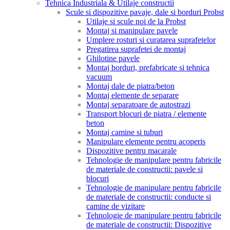
Tehnica Industriala & Utilaje constructii
Scule si dispozitive pavaje, dale si borduri Probst
Utilaje si scule noi de la Probst
Montaj si manipulare pavele
Umplere rosturi si curatarea suprafetelor
Pregatirea suprafetei de montaj
Ghilotine pavele
Montaj borduri, prefabricate si tehnica
vacuum
Montaj dale de piatra/beton
Montaj elemente de separare
Montaj separatoare de autostrazi
Transport blocuri de piatra / elemente
beton
Montaj camine si tuburi
Manipulare elemente pentru acoperis
Dispozitive pentru macarale
Tehnologie de manipulare pentru fabricile
de materiale de constructii: pavele si
blocuri
Tehnologie de manipulare pentru fabricile
de materiale de constructii: conducte si
camine de vizitare
Tehnologie de manipulare pentru fabricile
de materiale de constructii: Dispozitive