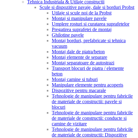
Tehnica Industriala & Utilaje constructii
Scule si dispozitive pavaje, dale si borduri Probst
Utilaje si scule noi de la Probst
Montaj si manipulare pavele
Umplere rosturi si curatarea suprafetelor
Pregatirea suprafetei de montaj
Ghilotine pavele
Montaj borduri, prefabricate si tehnica
vacuum
Montaj dale de piatra/beton
Montaj elemente de separare
Montaj separatoare de autostrazi
Transport blocuri de piatra / elemente
beton
Montaj camine si tuburi
Manipulare elemente pentru acoperis
Dispozitive pentru macarale
Tehnologie de manipulare pentru fabricile
de materiale de constructii: pavele si
blocuri
Tehnologie de manipulare pentru fabricile
de materiale de constructii: conducte si
camine de vizitare
Tehnologie de manipulare pentru fabricile
de materiale de constructii: Dispozitive