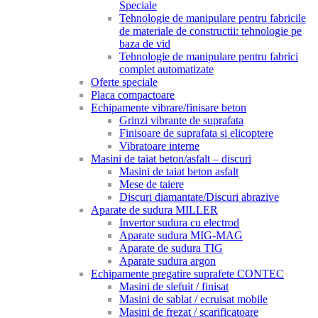
Speciale
Tehnologie de manipulare pentru fabricile
de materiale de constructii: tehnologie pe
baza de vid
Tehnologie de manipulare pentru fabrici
complet automatizate
Oferte speciale
Placa compactoare
Echipamente vibrare/finisare beton
Grinzi vibrante de suprafata
Finisoare de suprafata si elicoptere
Vibratoare interne
Masini de taiat beton/asfalt – discuri
Masini de taiat beton asfalt
Mese de taiere
Discuri diamantate/Discuri abrazive
Aparate de sudura MILLER
Invertor sudura cu electrod
Aparate sudura MIG-MAG
Aparate de sudura TIG
Aparate sudura argon
Echipamente pregatire suprafete CONTEC
Masini de slefuit / finisat
Masini de sablat / ecruisat mobile
Masini de frezat / scarificatoare