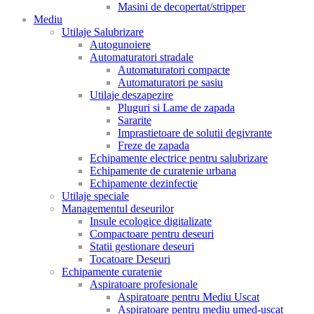
Masini de decopertat/stripper
Mediu
Utilaje Salubrizare
Autogunoiere
Automaturatori stradale
Automaturatori compacte
Automaturatori pe sasiu
Utilaje deszapezire
Pluguri si Lame de zapada
Sararite
Imprastietoare de solutii degivrante
Freze de zapada
Echipamente electrice pentru salubrizare
Echipamente de curatenie urbana
Echipamente dezinfectie
Utilaje speciale
Managementul deseurilor
Insule ecologice digitalizate
Compactoare pentru deseuri
Statii gestionare deseuri
Tocatoare Deseuri
Echipamente curatenie
Aspiratoare profesionale
Aspiratoare pentru Mediu Uscat
Aspiratoare pentru mediu umed-uscat