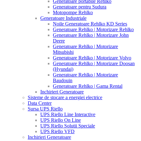
Generatoare portabile Rehlko
Generatoare pentru Sudura
Motopompe Rehlko
Generatoare Industriale
Noile Generatoare Rehlko KD Series
Generatoare Rehlko | Motorizare Rehlko
Generatoare Rehlko | Motorizare John
Deere
Generatoare Rehlko | Motorizare
Mitsubishi
Generatoare Rehlko | Motorizare Volvo
Generatoare Rehlko | Motorizare Doosan
(Hyundai)
Generatoare Rehlko | Motorizare
Baudouin
Generatoare Rehlko | Gama Rental
Inchirieri Generatoare
Sisteme de stocare a energiei electrice
Data Center
Sursa UPS Riello
UPS Riello Line Interactive
UPS Riello On Line
UPS Riello Solutii Speciale
UPS Riello VFD
Inchirieri Generatoare