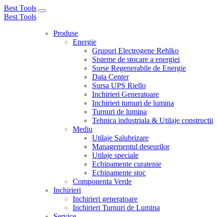
Best Tools
Toggle
Best Tools
navigation
Produse
Energie
Grupuri Electrogene Rehlko
Sisteme de stocare a energiei
Surse Regenerabile de Energie
Data Center
Sursa UPS Riello
Inchirieri Generatoare
Inchirieri turnuri de lumina
Turnuri de lumina
Tehnica industriala & Utilaje constructii
Mediu
Utilaje Salubrizare
Managementul deseurilor
Utilaje speciale
Echipamente curatenie
Echipamente stoc
Componenta Verde
Inchirieri
Inchirieri generatoare
Inchirieri Turnuri de Lumina
Service