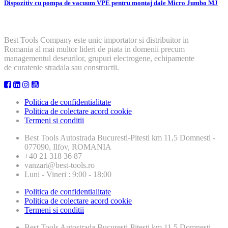
Dispozitiv cu pompa de vacuum VPE pentru montaj dale Micro Jumbo MJ
Best Tools Company este unic importator si distribuitor in
Romania al mai multor lideri de piata in domenii precum
managementul deseurilor, grupuri electrogene, echipamente
de curatenie stradala sau constructii.
Politica de confidentialitate
Politica de colectare acord cookie
Termeni si conditii
Best Tools
Autostrada Bucuresti-Pitesti km 11,5 Domnesti -
077090, Ilfov, ROMANIA
+40 21 318 36 87
vanzari@best-tools.ro
Luni - Vineri : 9:00 - 18:00
Politica de confidentialitate
Politica de colectare acord cookie
Termeni si conditii
Best Tools
Autostrada Bucuresti-Pitesti km 11,5 Domnesti -