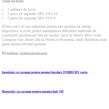
Setul include:
• 1 unitatea de lucru
• 1 placa de aspiratie SPS VAS 18
• 1 placa de aspiratie SPS VAS 9
Probst este cel mai important producator german de utilaje,
dispozitive si scule pentru manipularea diferitelor materiale de
constructii prefabricare atat pe santier, cat si in fabrici. Best Tools
Company este dealer oficial Probst in Romania, unde distribuie toata
gama producatorului german.
Produse asemanatoare
Instalatie cu vacuum pentru montaj borduri JUMBO BV vario
Dispozitiv cu vacuum pentru montaj dale VH