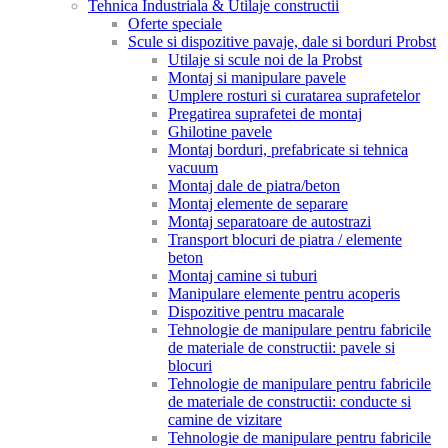
Tehnica Industriala & Utilaje constructii
Oferte speciale
Scule si dispozitive pavaje, dale si borduri Probst
Utilaje si scule noi de la Probst
Montaj si manipulare pavele
Umplere rosturi si curatarea suprafetelor
Pregatirea suprafetei de montaj
Ghilotine pavele
Montaj borduri, prefabricate si tehnica
vacuum
Montaj dale de piatra/beton
Montaj elemente de separare
Montaj separatoare de autostrazi
Transport blocuri de piatra / elemente
beton
Montaj camine si tuburi
Manipulare elemente pentru acoperis
Dispozitive pentru macarale
Tehnologie de manipulare pentru fabricile
de materiale de constructii: pavele si
blocuri
Tehnologie de manipulare pentru fabricile
de materiale de constructii: conducte si
camine de vizitare
Tehnologie de manipulare pentru fabricile