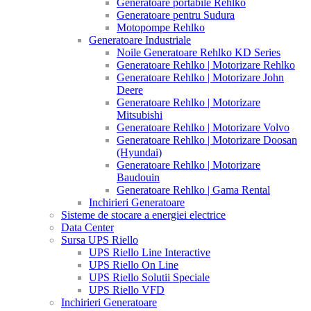
Generatoare portabile Rehlko
Generatoare pentru Sudura
Motopompe Rehlko
Generatoare Industriale
Noile Generatoare Rehlko KD Series
Generatoare Rehlko | Motorizare Rehlko
Generatoare Rehlko | Motorizare John
Deere
Generatoare Rehlko | Motorizare
Mitsubishi
Generatoare Rehlko | Motorizare Volvo
Generatoare Rehlko | Motorizare Doosan
(Hyundai)
Generatoare Rehlko | Motorizare
Baudouin
Generatoare Rehlko | Gama Rental
Inchirieri Generatoare
Sisteme de stocare a energiei electrice
Data Center
Sursa UPS Riello
UPS Riello Line Interactive
UPS Riello On Line
UPS Riello Solutii Speciale
UPS Riello VFD
Inchirieri Generatoare