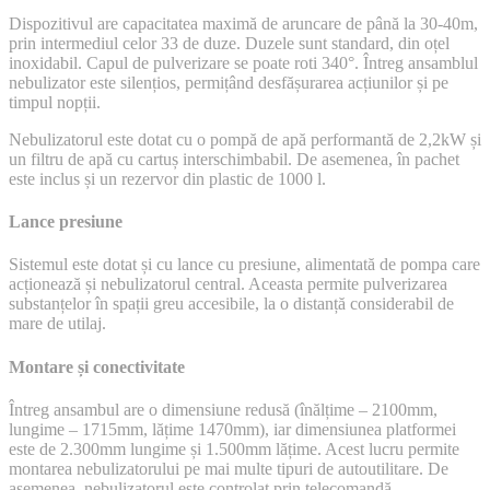
Dispozitivul are capacitatea maximă de aruncare de până la 30-40m,
prin intermediul celor 33 de duze. Duzele sunt standard, din oțel
inoxidabil. Capul de pulverizare se poate roti 340°. Întreg ansamblul
nebulizator este silențios, permițând desfășurarea acțiunilor și pe
timpul nopții.
Nebulizatorul este dotat cu o pompă de apă performantă de 2,2kW și
un filtru de apă cu cartuș interschimbabil. De asemenea, în pachet
este inclus și un rezervor din plastic de 1000 l.
Lance presiune
Sistemul este dotat și cu lance cu presiune, alimentată de pompa care
acționează și nebulizatorul central. Aceasta permite pulverizarea
substanțelor în spații greu accesibile, la o distanță considerabil de
mare de utilaj.
Montare și conectivitate
Întreg ansambul are o dimensiune redusă (înălțime – 2100mm,
lungime – 1715mm, lățime 1470mm), iar dimensiunea platformei
este de 2.300mm lungime și 1.500mm lățime. Acest lucru permite
montarea nebulizatorului pe mai multe tipuri de autoutilitare. De
asemenea, nebulizatorul este controlat prin telecomandă.