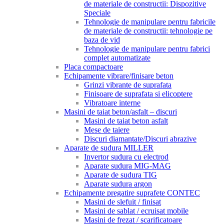
de materiale de constructii: Dispozitive
Speciale
Tehnologie de manipulare pentru fabricile
de materiale de constructii: tehnologie pe
baza de vid
Tehnologie de manipulare pentru fabrici
complet automatizate
Placa compactoare
Echipamente vibrare/finisare beton
Grinzi vibrante de suprafata
Finisoare de suprafata si elicoptere
Vibratoare interne
Masini de taiat beton/asfalt – discuri
Masini de taiat beton asfalt
Mese de taiere
Discuri diamantate/Discuri abrazive
Aparate de sudura MILLER
Invertor sudura cu electrod
Aparate sudura MIG-MAG
Aparate de sudura TIG
Aparate sudura argon
Echipamente pregatire suprafete CONTEC
Masini de slefuit / finisat
Masini de sablat / ecruisat mobile
Masini de frezat / scarificatoare