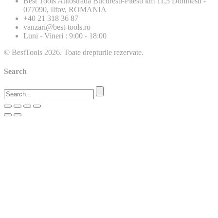
Best Tools
Autostrada Bucuresti-Pitesti km 11,5 Domnesti -
077090, Ilfov, ROMANIA
+40 21 318 36 87
vanzari@best-tools.ro
Luni - Vineri : 9:00 - 18:00
© BestTools 2026. Toate drepturile rezervate.
Search