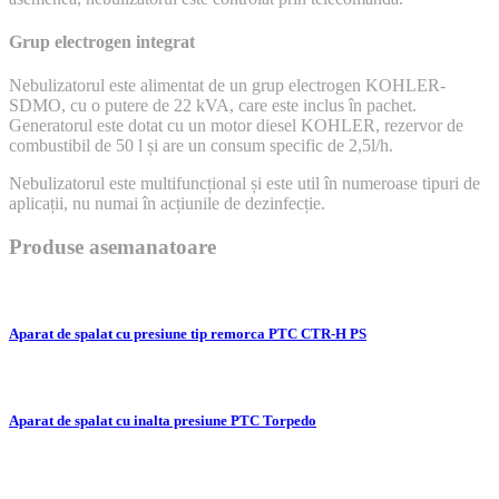
Grup electrogen integrat
Nebulizatorul este alimentat de un grup electrogen KOHLER-
SDMO, cu o putere de 22 kVA, care este inclus în pachet.
Generatorul este dotat cu un motor diesel KOHLER, rezervor de
combustibil de 50 l și are un consum specific de 2,5l/h.
Nebulizatorul este multifuncțional și este util în numeroase tipuri de
aplicații, nu numai în acțiunile de dezinfecție.
Produse asemanatoare
Aparat de spalat cu presiune tip remorca PTC CTR-H PS
Aparat de spalat cu inalta presiune PTC Torpedo