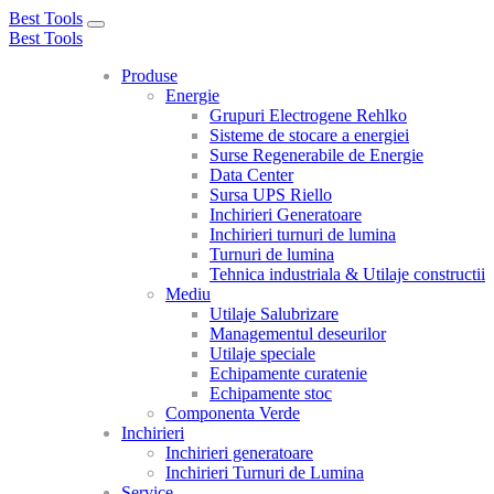
Best Tools
Toggle
Best Tools
navigation
Produse
Energie
Grupuri Electrogene Rehlko
Sisteme de stocare a energiei
Surse Regenerabile de Energie
Data Center
Sursa UPS Riello
Inchirieri Generatoare
Inchirieri turnuri de lumina
Turnuri de lumina
Tehnica industriala & Utilaje constructii
Mediu
Utilaje Salubrizare
Managementul deseurilor
Utilaje speciale
Echipamente curatenie
Echipamente stoc
Componenta Verde
Inchirieri
Inchirieri generatoare
Inchirieri Turnuri de Lumina
Service