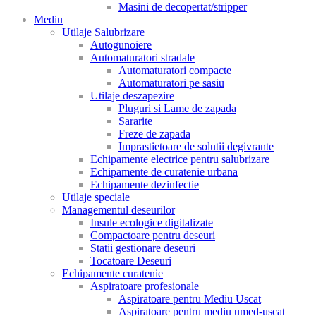
Masini de decopertat/stripper
Mediu
Utilaje Salubrizare
Autogunoiere
Automaturatori stradale
Automaturatori compacte
Automaturatori pe sasiu
Utilaje deszapezire
Pluguri si Lame de zapada
Sararite
Freze de zapada
Imprastietoare de solutii degivrante
Echipamente electrice pentru salubrizare
Echipamente de curatenie urbana
Echipamente dezinfectie
Utilaje speciale
Managementul deseurilor
Insule ecologice digitalizate
Compactoare pentru deseuri
Statii gestionare deseuri
Tocatoare Deseuri
Echipamente curatenie
Aspiratoare profesionale
Aspiratoare pentru Mediu Uscat
Aspiratoare pentru mediu umed-uscat