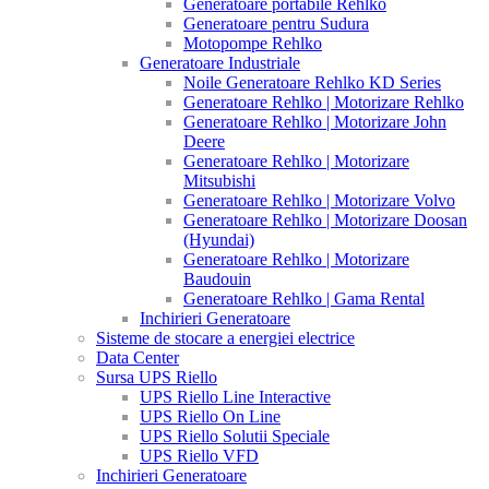
Generatoare portabile Rehlko
Generatoare pentru Sudura
Motopompe Rehlko
Generatoare Industriale
Noile Generatoare Rehlko KD Series
Generatoare Rehlko | Motorizare Rehlko
Generatoare Rehlko | Motorizare John
Deere
Generatoare Rehlko | Motorizare
Mitsubishi
Generatoare Rehlko | Motorizare Volvo
Generatoare Rehlko | Motorizare Doosan
(Hyundai)
Generatoare Rehlko | Motorizare
Baudouin
Generatoare Rehlko | Gama Rental
Inchirieri Generatoare
Sisteme de stocare a energiei electrice
Data Center
Sursa UPS Riello
UPS Riello Line Interactive
UPS Riello On Line
UPS Riello Solutii Speciale
UPS Riello VFD
Inchirieri Generatoare