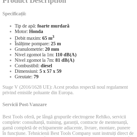
Product Description
Specificații:
Tip de apă:
foarte
murdară
Motor:
Honda
3
Debit maxim:
65 m
Înălțime pompare:
25 m
Granulometrie:
20 mm
Nivel zgomot la 1m:
110 dB(A)
Nivel zgomot la 7m:
81 dB(A)
Combustibil:
diesel
Dimensiuni:
5 x 57 x 59
Greutate:
79
Stage V (2016/1628 UE): Acest produs respectă noul regulament
privind emisiile poluante din Europa.
Servicii Post-Vanzare
Best Tools oferă, pe lângă grupurile electrogene Rehlko, servicii
complete: consultanță, training, garanții, contracte de mentenanță,
gamă completă de echipamente adiacente, livrare, montare, punere
în funcțiune. Tehnicienii Best Tools Company sunt instruiți direct de