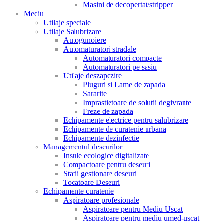
Masini de decopertat/stripper
Mediu
Utilaje speciale
Utilaje Salubrizare
Autogunoiere
Automaturatori stradale
Automaturatori compacte
Automaturatori pe sasiu
Utilaje deszapezire
Pluguri si Lame de zapada
Sararite
Imprastietoare de solutii degivrante
Freze de zapada
Echipamente electrice pentru salubrizare
Echipamente de curatenie urbana
Echipamente dezinfectie
Managementul deseurilor
Insule ecologice digitalizate
Compactoare pentru deseuri
Statii gestionare deseuri
Tocatoare Deseuri
Echipamente curatenie
Aspiratoare profesionale
Aspiratoare pentru Mediu Uscat
Aspiratoare pentru mediu umed-uscat