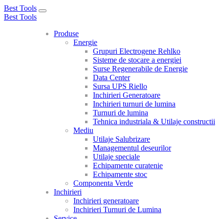
Best Tools
Toggle
Best Tools
navigation
Produse
Energie
Grupuri Electrogene Rehlko
Sisteme de stocare a energiei
Surse Regenerabile de Energie
Data Center
Sursa UPS Riello
Inchirieri Generatoare
Inchirieri turnuri de lumina
Turnuri de lumina
Tehnica industriala & Utilaje constructii
Mediu
Utilaje Salubrizare
Managementul deseurilor
Utilaje speciale
Echipamente curatenie
Echipamente stoc
Componenta Verde
Inchirieri
Inchirieri generatoare
Inchirieri Turnuri de Lumina
Service