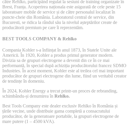
către Rehlko, participând regulat la sesiuni de training organizate în
Brest, Franța. Acoperirea naționala este asigurată de cele peste 15
laboratoare mobile de service și de către personalul localizat în
puncte-cheie din România. Laboratorul central de service, din
Bucuresti, se ridica la rândul său la nivelul așteptărilor create de
producătorii premium pe care îi reprezentăm.
BEST TOOLS COMPANY & Rehlko
Compania Kohler s-a înființat în anul 1873, în Statele Unite ale
Americii. În 1920, Kohler a produs primul generator modern.
Divizia sa de grupuri electrogene a devenit din ce în ce mai
performantă, în special după achiziția producătorului francez SDMO
Industries. În acest moment, Kohler este al treilea cel mai important
producător de grupuri electrogene din lume, fiind un veritabil creator
de tendințe în domeniu.
În 2024, Kohler Energy a trecut printr-un proces de rebranding,
schimbându-și denumirea în
Rehlko.
Best Tools Company este dealer exclusiv Rehlko în România și
țările vecine, unde distribuie gama completă a consacratului
producător, de la generatoare portabile, la grupuri electrogene de
mare putere (1 – 4500 kVA).