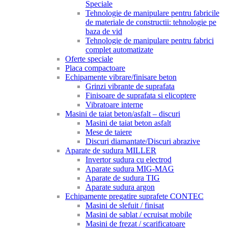
Speciale
Tehnologie de manipulare pentru fabricile
de materiale de constructii: tehnologie pe
baza de vid
Tehnologie de manipulare pentru fabrici
complet automatizate
Oferte speciale
Placa compactoare
Echipamente vibrare/finisare beton
Grinzi vibrante de suprafata
Finisoare de suprafata si elicoptere
Vibratoare interne
Masini de taiat beton/asfalt – discuri
Masini de taiat beton asfalt
Mese de taiere
Discuri diamantate/Discuri abrazive
Aparate de sudura MILLER
Invertor sudura cu electrod
Aparate sudura MIG-MAG
Aparate de sudura TIG
Aparate sudura argon
Echipamente pregatire suprafete CONTEC
Masini de slefuit / finisat
Masini de sablat / ecruisat mobile
Masini de frezat / scarificatoare