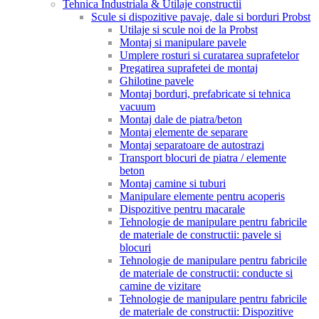
Tehnica Industriala & Utilaje constructii
Scule si dispozitive pavaje, dale si borduri Probst
Utilaje si scule noi de la Probst
Montaj si manipulare pavele
Umplere rosturi si curatarea suprafetelor
Pregatirea suprafetei de montaj
Ghilotine pavele
Montaj borduri, prefabricate si tehnica
vacuum
Montaj dale de piatra/beton
Montaj elemente de separare
Montaj separatoare de autostrazi
Transport blocuri de piatra / elemente
beton
Montaj camine si tuburi
Manipulare elemente pentru acoperis
Dispozitive pentru macarale
Tehnologie de manipulare pentru fabricile
de materiale de constructii: pavele si
blocuri
Tehnologie de manipulare pentru fabricile
de materiale de constructii: conducte si
camine de vizitare
Tehnologie de manipulare pentru fabricile
de materiale de constructii: Dispozitive