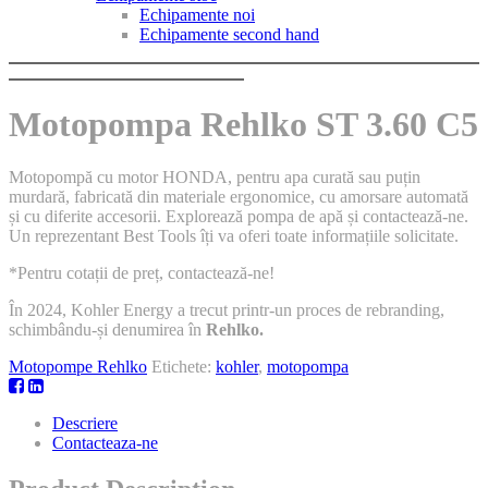
Echipamente noi
Echipamente second hand
Motopompa Rehlko ST 3.60 C5
Motopompă cu motor HONDA, pentru apa curată sau puțin
murdară, fabricată din materiale ergonomice, cu amorsare automată
și cu diferite accesorii. Explorează pompa de apă și contactează-ne.
Un reprezentant Best Tools îți va oferi toate informațiile solicitate.
*Pentru cotații de preț, contactează-ne!
În 2024, Kohler Energy a trecut printr-un proces de rebranding,
schimbându-și denumirea în
Rehlko.
Motopompe Rehlko
Etichete:
kohler
,
motopompa
Descriere
Contacteaza-ne