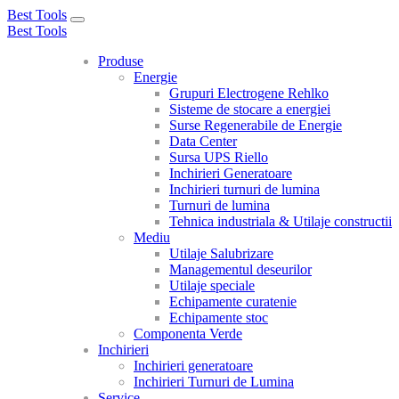
Best Tools
Toggle
Best Tools
navigation
Produse
Energie
Grupuri Electrogene Rehlko
Sisteme de stocare a energiei
Surse Regenerabile de Energie
Data Center
Sursa UPS Riello
Inchirieri Generatoare
Inchirieri turnuri de lumina
Turnuri de lumina
Tehnica industriala & Utilaje constructii
Mediu
Utilaje Salubrizare
Managementul deseurilor
Utilaje speciale
Echipamente curatenie
Echipamente stoc
Componenta Verde
Inchirieri
Inchirieri generatoare
Inchirieri Turnuri de Lumina
Service