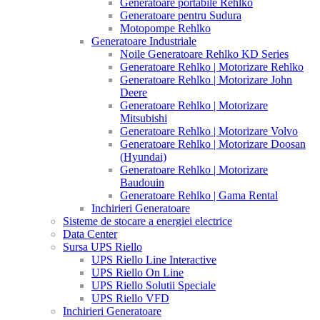
Generatoare portabile Rehlko
Generatoare pentru Sudura
Motopompe Rehlko
Generatoare Industriale
Noile Generatoare Rehlko KD Series
Generatoare Rehlko | Motorizare Rehlko
Generatoare Rehlko | Motorizare John
Deere
Generatoare Rehlko | Motorizare
Mitsubishi
Generatoare Rehlko | Motorizare Volvo
Generatoare Rehlko | Motorizare Doosan
(Hyundai)
Generatoare Rehlko | Motorizare
Baudouin
Generatoare Rehlko | Gama Rental
Inchirieri Generatoare
Sisteme de stocare a energiei electrice
Data Center
Sursa UPS Riello
UPS Riello Line Interactive
UPS Riello On Line
UPS Riello Solutii Speciale
UPS Riello VFD
Inchirieri Generatoare