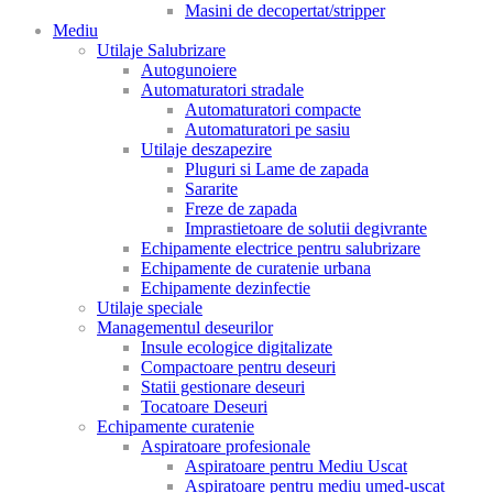
Masini de decopertat/stripper
Mediu
Utilaje Salubrizare
Autogunoiere
Automaturatori stradale
Automaturatori compacte
Automaturatori pe sasiu
Utilaje deszapezire
Pluguri si Lame de zapada
Sararite
Freze de zapada
Imprastietoare de solutii degivrante
Echipamente electrice pentru salubrizare
Echipamente de curatenie urbana
Echipamente dezinfectie
Utilaje speciale
Managementul deseurilor
Insule ecologice digitalizate
Compactoare pentru deseuri
Statii gestionare deseuri
Tocatoare Deseuri
Echipamente curatenie
Aspiratoare profesionale
Aspiratoare pentru Mediu Uscat
Aspiratoare pentru mediu umed-uscat