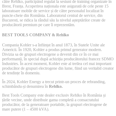
către Rehlko, participând regulat la sesiuni de training organizate în
Brest, Franța. Acoperirea naționala este asigurată de cele peste 15
laboratoare mobile de service și de către personalul localizat în
puncte-cheie din România. Laboratorul central de service, din
Bucuresti, se ridica la rândul său la nivelul așteptărilor create de
producătorii premium pe care îi reprezentăm.
BEST TOOLS COMPANY & Rehlko
Compania Kohler s-a înființat în anul 1873, în Statele Unite ale
Americii. În 1920, Kohler a produs primul generator modern.
Divizia sa de grupuri electrogene a devenit din ce în ce mai
performantă, în special după achiziția producătorului francez SDMO
Industries. În acest moment, Kohler este al treilea cel mai important
producător de grupuri electrogene din lume, fiind un veritabil creator
de tendințe în domeniu.
În 2024, Kohler Energy a trecut printr-un proces de rebranding,
schimbându-și denumirea în
Rehlko.
Best Tools Company este dealer exclusiv Rehlko în România și
țările vecine, unde distribuie gama completă a consacratului
producător, de la generatoare portabile, la grupuri electrogene de
mare putere (1 – 4500 kVA).