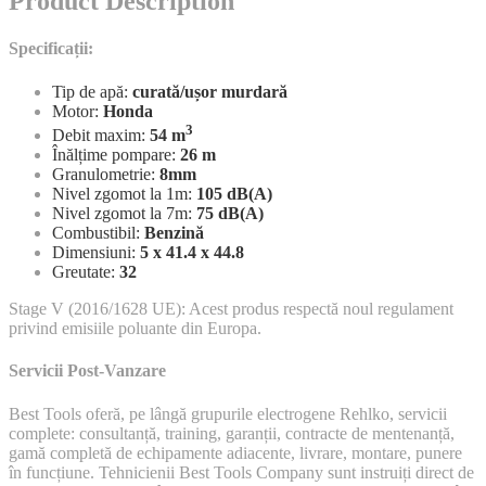
Product Description
Specificații:
Tip de apă:
curată/ușor murdară
Motor:
Honda
3
Debit maxim:
54 m
Înălțime pompare:
26 m
Granulometrie:
8mm
Nivel zgomot la 1m:
105 dB(A)
Nivel zgomot la 7m:
75 dB(A)
Combustibil:
Benzină
Dimensiuni:
5 x 41.4 x 44.8
Greutate:
32
Stage V (2016/1628 UE): Acest produs respectă noul regulament
privind emisiile poluante din Europa.
Servicii Post-Vanzare
Best Tools oferă, pe lângă grupurile electrogene Rehlko, servicii
complete: consultanță, training, garanții, contracte de mentenanță,
gamă completă de echipamente adiacente, livrare, montare, punere
în funcțiune. Tehnicienii Best Tools Company sunt instruiți direct de