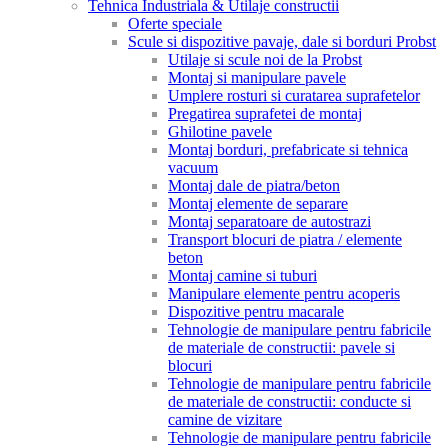
Tehnica Industriala & Utilaje constructii
Oferte speciale
Scule si dispozitive pavaje, dale si borduri Probst
Utilaje si scule noi de la Probst
Montaj si manipulare pavele
Umplere rosturi si curatarea suprafetelor
Pregatirea suprafetei de montaj
Ghilotine pavele
Montaj borduri, prefabricate si tehnica
vacuum
Montaj dale de piatra/beton
Montaj elemente de separare
Montaj separatoare de autostrazi
Transport blocuri de piatra / elemente
beton
Montaj camine si tuburi
Manipulare elemente pentru acoperis
Dispozitive pentru macarale
Tehnologie de manipulare pentru fabricile
de materiale de constructii: pavele si
blocuri
Tehnologie de manipulare pentru fabricile
de materiale de constructii: conducte si
camine de vizitare
Tehnologie de manipulare pentru fabricile