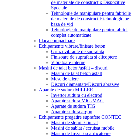
de materiale de constructii: Dispozitive
Speciale
Tehnologie de manipulare pentru fabricile
de materiale de constructii: tehnologie pe
baza de vid
Tehnologie de manipulare pentru fabrici
complet automatizate
Placa compactoare
Echipamente vibrare/finisare beton
Grinzi vibrante de suprafata
Finisoare de suprafata si elicoptere
Vibratoare interne
Masini de taiat beton/asfalt – discuri
Masini de taiat beton asfalt
Mese de taiere
Discuri diamantate/Discuri abrazive
Aparate de sudura MILLER
Invertor sudura cu electrod
Aparate sudura MIG-MAG
Aparate de sudura TIG
Aparate sudura argon
Echipamente pregatire suprafete CONTEC
Masini de slefuit / finisat
Masini de sablat / ecruisat mobile
Masini de frezat / scarificatoare