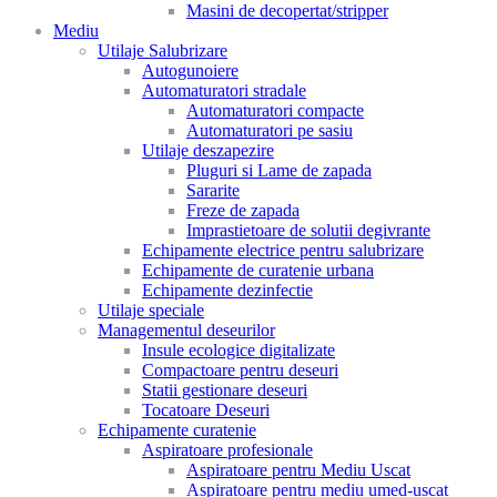
Masini de decopertat/stripper
Mediu
Utilaje Salubrizare
Autogunoiere
Automaturatori stradale
Automaturatori compacte
Automaturatori pe sasiu
Utilaje deszapezire
Pluguri si Lame de zapada
Sararite
Freze de zapada
Imprastietoare de solutii degivrante
Echipamente electrice pentru salubrizare
Echipamente de curatenie urbana
Echipamente dezinfectie
Utilaje speciale
Managementul deseurilor
Insule ecologice digitalizate
Compactoare pentru deseuri
Statii gestionare deseuri
Tocatoare Deseuri
Echipamente curatenie
Aspiratoare profesionale
Aspiratoare pentru Mediu Uscat
Aspiratoare pentru mediu umed-uscat