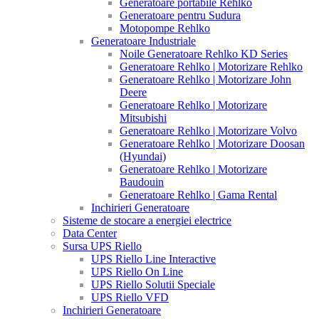
Generatoare portabile Rehlko
Generatoare pentru Sudura
Motopompe Rehlko
Generatoare Industriale
Noile Generatoare Rehlko KD Series
Generatoare Rehlko | Motorizare Rehlko
Generatoare Rehlko | Motorizare John
Deere
Generatoare Rehlko | Motorizare
Mitsubishi
Generatoare Rehlko | Motorizare Volvo
Generatoare Rehlko | Motorizare Doosan
(Hyundai)
Generatoare Rehlko | Motorizare
Baudouin
Generatoare Rehlko | Gama Rental
Inchirieri Generatoare
Sisteme de stocare a energiei electrice
Data Center
Sursa UPS Riello
UPS Riello Line Interactive
UPS Riello On Line
UPS Riello Solutii Speciale
UPS Riello VFD
Inchirieri Generatoare