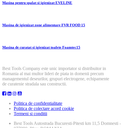
Masina pentru spalat si igienizat EVELINE
Masina de igienizat zone alimentare FVR FOOD 15
Masina de curatat si igienizat toalete Foamtec15
Best Tools Company este unic importator si distribuitor in
Romania al mai multor lideri de piata in domenii precum
managementul deseurilor, grupuri electrogene, echipamente
de curatenie stradala sau constructii.
Politica de confidentialitate
Politica de colectare acord cookie
Termeni si conditii
Best Tools
Autostrada Bucuresti-Pitesti km 11,5 Domnesti -