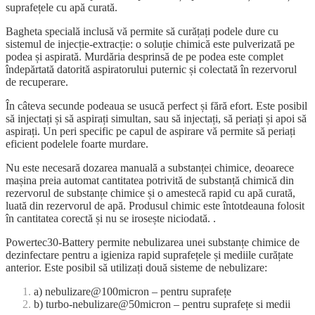
suprafețele cu apă curată.
Bagheta specială inclusă vă permite să curățați podele dure cu
sistemul de injecție-extracție: o soluție chimică este pulverizată pe
podea și aspirată. Murdăria desprinsă de pe podea este complet
îndepărtată datorită aspiratorului puternic și colectată în rezervorul
de recuperare.
În câteva secunde podeaua se usucă perfect și fără efort. Este posibil
să injectați și să aspirați simultan, sau să injectați, să periați și apoi să
aspirați. Un peri specific pe capul de aspirare vă permite să periați
eficient podelele foarte murdare.
Nu este necesară dozarea manuală a substanței chimice, deoarece
mașina preia automat cantitatea potrivită de substanță chimică din
rezervorul de substanțe chimice și o amestecă rapid cu apă curată,
luată din rezervorul de apă. Produsul chimic este întotdeauna folosit
în cantitatea corectă și nu se irosește niciodată. .
Powertec30-Battery permite nebulizarea unei substanțe chimice de
dezinfectare pentru a igieniza rapid suprafețele și mediile curățate
anterior. Este posibil să utilizați două sisteme de nebulizare:
a) nebulizare@100micron – pentru suprafețe
b) turbo-nebulizare@50micron – pentru suprafețe si medii