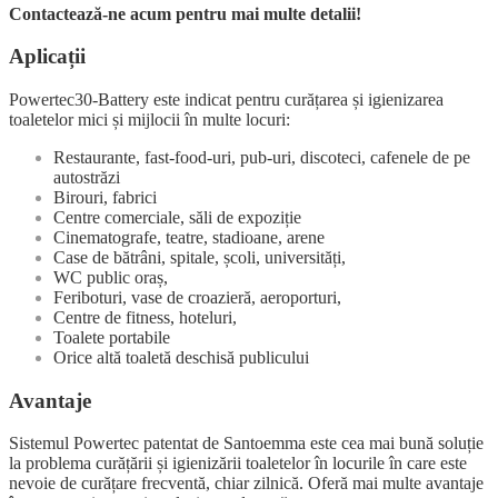
Contactează-ne acum pentru mai multe detalii!
Aplicații
Powertec30-Battery este indicat pentru curățarea și igienizarea
toaletelor mici și mijlocii în multe locuri:
Restaurante, fast-food-uri, pub-uri, discoteci, cafenele de pe
autostrăzi
Birouri, fabrici
Centre comerciale, săli de expoziție
Cinematografe, teatre, stadioane, arene
Case de bătrâni, spitale, școli, universități,
WC public oraș,
Feriboturi, vase de croazieră, aeroporturi,
Centre de fitness, hoteluri,
Toalete portabile
Orice altă toaletă deschisă publicului
Avantaje
Sistemul Powertec patentat de Santoemma este cea mai bună soluție
la problema curățării și igienizării toaletelor în locurile în care este
nevoie de curățare frecventă, chiar zilnică. Oferă mai multe avantaje