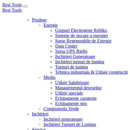
Best Tools
Toggle
Best Tools
navigation
Produse
Energie
Grupuri Electrogene Rehlko
Sisteme de stocare a energiei
Surse Regenerabile de Energie
Data Center
Sursa UPS Riello
Inchirieri Generatoare
Inchirieri turnuri de lumina
Turnuri de lumina
Tehnica industriala & Utilaje constructii
Mediu
Utilaje Salubrizare
Managementul deseurilor
Utilaje speciale
Echipamente curatenie
Echipamente stoc
Componenta Verde
Inchirieri
Inchirieri generatoare
Inchirieri Turnuri de Lumina
Service