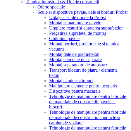
Tehnica Industriala & Utilaje constructii
Oferte speciale
Scule si dispozitive pavaje, dale si borduri Probst
Utilaje si scule noi de la Probst
Montaj si manipulare pavele
Umplere rosturi si curatarea suprafetelor
Pregatirea suprafetei de montaj
Ghilotine pavele
Montaj borduri, prefabricate si tehnica
vacuum
Montaj dale de piatra/beton
Montaj elemente de separare
Montaj separatoare de autostrazi
Transport blocuri de piatra / elemente
beton
Montaj camine si tuburi
Manipulare elemente pentru acoperis
Dispozitive pentru macarale
Tehnologie de manipulare pentru fabricile
de materiale de constructii: pavele si
blocuri
Tehnologie de manipulare pentru fabricile
de materiale de constructii: conducte si
camine de vizitare
Tehnologie de manipulare pentru fabricile