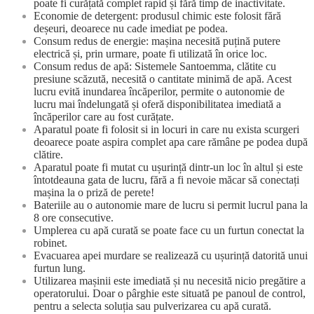
poate fi curățată complet rapid și fără timp de inactivitate.
Economie de detergent: produsul chimic este folosit fără
deșeuri, deoarece nu cade imediat pe podea.
Consum redus de energie: mașina necesită puțină putere
electrică și, prin urmare, poate fi utilizată în orice loc.
Consum redus de apă: Sistemele Santoemma, clătite cu
presiune scăzută, necesită o cantitate minimă de apă. Acest
lucru evită inundarea încăperilor, permite o autonomie de
lucru mai îndelungată și oferă disponibilitatea imediată a
încăperilor care au fost curățate.
Aparatul poate fi folosit si in locuri in care nu exista scurgeri
deoarece poate aspira complet apa care rămâne pe podea după
clătire.
Aparatul poate fi mutat cu ușurință dintr-un loc în altul și este
întotdeauna gata de lucru, fără a fi nevoie măcar să conectați
mașina la o priză de perete!
Bateriile au o autonomie mare de lucru si permit lucrul pana la
8 ore consecutive.
Umplerea cu apă curată se poate face cu un furtun conectat la
robinet.
Evacuarea apei murdare se realizează cu ușurință datorită unui
furtun lung.
Utilizarea mașinii este imediată și nu necesită nicio pregătire a
operatorului. Doar o pârghie este situată pe panoul de control,
pentru a selecta soluția sau pulverizarea cu apă curată.