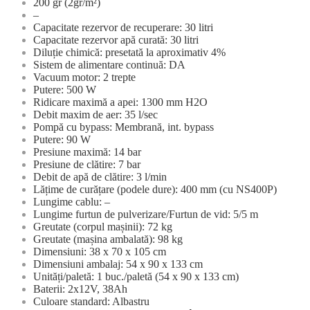
200 gr (2gr/m²)
–
Capacitate rezervor de recuperare: 30 litri
Capacitate rezervor apă curată: 30 litri
Diluție chimică: presetată la aproximativ 4%
Sistem de alimentare continuă: DA
Vacuum motor: 2 trepte
Putere: 500 W
Ridicare maximă a apei: 1300 mm H2O
Debit maxim de aer: 35 l/sec
Pompă cu bypass: Membrană, int. bypass
Putere: 90 W
Presiune maximă: 14 bar
Presiune de clătire: 7 bar
Debit de apă de clătire: 3 l/min
Lățime de curățare (podele dure): 400 mm (cu NS400P)
Lungime cablu: –
Lungime furtun de pulverizare/Furtun de vid: 5/5 m
Greutate (corpul mașinii): 72 kg
Greutate (mașina ambalată): 98 kg
Dimensiuni: 38 x 70 x 105 cm
Dimensiuni ambalaj: 54 x 90 x 133 cm
Unități/paletă: 1 buc./paletă (54 x 90 x 133 cm)
Baterii: 2x12V, 38Ah
Culoare standard: Albastru