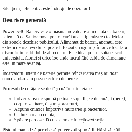
Silențios și eficient… este îndrăgit de operatori!
Descriere generală
Powertec30-Battery este o mașină inovatoare alimentată cu baterii,
patentată de Santoemma, pentru curățarea și igienizarea toaletelor
din zonele deschise publicului. Alimentat de baterii, aparatul este
extrem de manevrabil si poate fi folosit cu ușurință în orice loc, fără
disconfortul cablului de alimentare. Este ideal pentru spitale, școli,
universități, fabrici și orice loc unde lucrul fără cablu de alimentare
este un mare avantaj.
Încărcătorul intern de baterie permite reîncărcarea mașinii doar
conectând-o la o priză electrică de perete.
Procesul de curățare se desfășoară în patru etape:
Pulverizarea de spumă pe toate suprafețele de curățat (pereți,
corpuri sanitare, dușuri și geamuri),
Acțiune chimică împotriva murdăriei și bacteriilor,
Clătirea cu apă curată,
Spălare pardoseală cu sistem de injecție-extracție.
Pistolul manual vă permite să pulverizați spumă fluidă și să clătiți