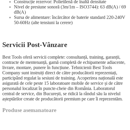
Construcție rezervor: Polietilenă de înaltă densitate
Nivel de presiune sonoră (3m/1m – ISO3744): 63 dB(A) / 69
dB(A)
Sursa de alimentare: încărcător de baterie standard 220-240V
50-60Hz (alte tensiuni la cerere)
Servicii Post-Vânzare
Best Tools oferă servicii complete: consultanță, training, garanții,
contracte de mentenanță, gamă completă de echipamente adiacente,
livrare, montare, punere în funcțiune. Tehnicienii Best Tools
Company sunt instruiți direct de către producătorii reprezentați,
participând regulat la sesiuni de training. Acoperirea națională este
asigurată de cele peste 15 laboratoare mobile de service și de către
personalul localizat în puncte-cheie din România. Laboratorul
central de service, din București, se ridică la rândul său la nivelul
așteptărilor create de producătorii premium pe care îi reprezentăm.
Produse asemanatoare