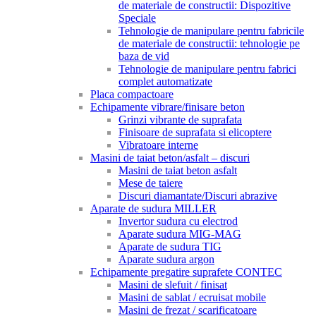
de materiale de constructii: Dispozitive
Speciale
Tehnologie de manipulare pentru fabricile
de materiale de constructii: tehnologie pe
baza de vid
Tehnologie de manipulare pentru fabrici
complet automatizate
Placa compactoare
Echipamente vibrare/finisare beton
Grinzi vibrante de suprafata
Finisoare de suprafata si elicoptere
Vibratoare interne
Masini de taiat beton/asfalt – discuri
Masini de taiat beton asfalt
Mese de taiere
Discuri diamantate/Discuri abrazive
Aparate de sudura MILLER
Invertor sudura cu electrod
Aparate sudura MIG-MAG
Aparate de sudura TIG
Aparate sudura argon
Echipamente pregatire suprafete CONTEC
Masini de slefuit / finisat
Masini de sablat / ecruisat mobile
Masini de frezat / scarificatoare