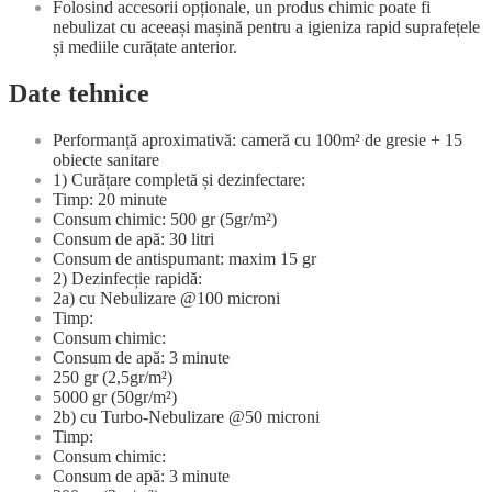
Folosind accesorii opționale, un produs chimic poate fi
nebulizat cu aceeași mașină pentru a igieniza rapid suprafețele
și mediile curățate anterior.
Date tehnice
Performanță aproximativă: cameră cu 100m² de gresie + 15
obiecte sanitare
1) Curățare completă și dezinfectare:
Timp: 20 minute
Consum chimic: 500 gr (5gr/m²)
Consum de apă: 30 litri
Consum de antispumant: maxim 15 gr
2) Dezinfecție rapidă:
2a) cu Nebulizare @100 microni
Timp:
Consum chimic:
Consum de apă: 3 minute
250 gr (2,5gr/m²)
5000 gr (50gr/m²)
2b) cu Turbo-Nebulizare @50 microni
Timp:
Consum chimic:
Consum de apă: 3 minute