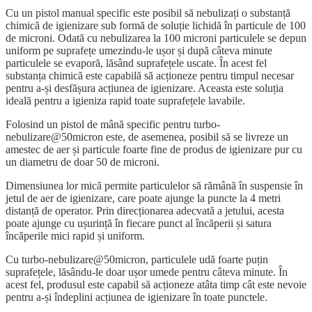
Cu un pistol manual specific este posibil să nebulizați o substanță
chimică de igienizare sub formă de soluție lichidă în particule de 100
de microni. Odată cu nebulizarea la 100 microni particulele se depun
uniform pe suprafețe umezindu-le ușor și după câteva minute
particulele se evaporă, lăsând suprafețele uscate. În acest fel
substanța chimică este capabilă să acționeze pentru timpul necesar
pentru a-și desfășura acțiunea de igienizare. Aceasta este soluția
ideală pentru a igieniza rapid toate suprafețele lavabile.
Folosind un pistol de mână specific pentru turbo-
nebulizare@50micron este, de asemenea, posibil să se livreze un
amestec de aer și particule foarte fine de produs de igienizare pur cu
un diametru de doar 50 de microni.
Dimensiunea lor mică permite particulelor să rămână în suspensie în
jetul de aer de igienizare, care poate ajunge la puncte la 4 metri
distanță de operator. Prin direcționarea adecvată a jetului, acesta
poate ajunge cu ușurință în fiecare punct al încăperii și satura
încăperile mici rapid și uniform.
Cu turbo-nebulizare@50micron, particulele udă foarte puțin
suprafețele, lăsându-le doar ușor umede pentru câteva minute. În
acest fel, produsul este capabil să acționeze atâta timp cât este nevoie
pentru a-și îndeplini acțiunea de igienizare în toate punctele.