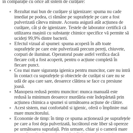
în comparație cu orice alt sistem de curățare:
Rezultat mai bun de curățare și igienizare: spuma nu cade
imediat pe podea, ci rămâne pe suprafețele pe care a fost
pulverizată câteva minute. Aceasta asigură atât acțiunea de
curățare, cât și de igienizare. Testele de laborator certifică că
utilizarea mașinii cu substanțe chimice specifice vă permite să
ucideți 99,9% dintre bacterii.
Efectul vizual al spumei: spuma acoperă în alb toate
suprafețele pe care este pulverizată precum pereți, chiuvete,
corpuri de iluminat. Operatorul poate astfel verifica dacă
fiecare colț a fost acoperit, pentru o acțiune completă în
fiecare punct.
Cea mai mare siguranța igienica pentru muncitor, care nu intră
în contact cu suprafețele și obiectele de curățat si care nu se
udă de apa care sare, deoarece clătirea se face cu presiune
joasă.
Manopera redusă pentru muncitor: munca manuală este
redusă la minimum deoarece murdăria este îndepărtată prin
acțiunea chimica a spumei si următoarea acțiune de clătire.
Acest sistem, mai confortabil si igienic, oferă o împlinire mai
mare muncitorului.
Economie de timp: în timp ce spuma acționează pe suprafețele
pe care a fost deja pulverizată, lucrătorul este liber să opereze
pe următoarea suprafață. Prin urmare, chiar și o cameră mare