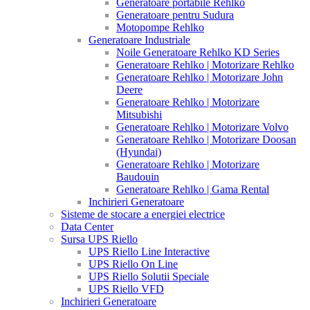
Generatoare portabile Rehlko
Generatoare pentru Sudura
Motopompe Rehlko
Generatoare Industriale
Noile Generatoare Rehlko KD Series
Generatoare Rehlko | Motorizare Rehlko
Generatoare Rehlko | Motorizare John
Deere
Generatoare Rehlko | Motorizare
Mitsubishi
Generatoare Rehlko | Motorizare Volvo
Generatoare Rehlko | Motorizare Doosan
(Hyundai)
Generatoare Rehlko | Motorizare
Baudouin
Generatoare Rehlko | Gama Rental
Inchirieri Generatoare
Sisteme de stocare a energiei electrice
Data Center
Sursa UPS Riello
UPS Riello Line Interactive
UPS Riello On Line
UPS Riello Solutii Speciale
UPS Riello VFD
Inchirieri Generatoare