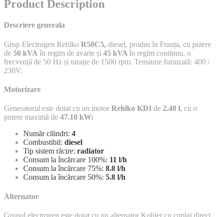
Product Description
Descriere generala
Grup Electrogen Rehlko
R50C5,
diesel, produs în Franța, cu putere
de
50 kVA
în regim de avarie și
45 kVA
în regim continuu, o
frecvență de 50 Hz și turație de 1500 rpm. Tensiune furnizată: 400 /
230V.
Motorizare
Generatorul este dotat cu un motor
Rehlko KDI
de
2.48 l
, cu o
putere maximă de
47.10 kW:
Număr cilindri:
4
Combustibil:
diesel
Tip sistem răcire:
radiator
Consum la încărcare 100%:
11 l/h
Consum la încărcare 75%:
8.
8 l/h
Consum la încărcare 50%:
5.
8 l/h
Alternator
Grupul electrogen este dotat cu un alternator Kohler cu cuplaj direct,