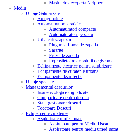
Masini de decopertat/stripper
Mediu
Utilaje Salubrizare
Autogunoiere
Automaturatori stradale
Automaturatori compacte
Automaturatori pe sasiu
Utilaje deszapezire
Pluguri si Lame de zapada
Sararite
Freze de zapada
Imprastietoare de solutii degivrante
Echipamente electrice pentru salubrizare
Echipamente de curatenie urbana
Echipamente dezinfectie
Utilaje speciale
Managementul deseurilor
Insule ecologice digitalizate
Compactoare pentru deseuri
Statii gestionare deseuri
Tocatoare Deseuri
Echipamente curatenie
Aspiratoare profesionale
Aspiratoare pentru Mediu Uscat
Aspiratoare pentru mediu umed-uscat