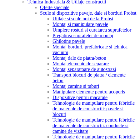
Tehnica Industriala & Utilaje constructii
Oferte speciale
Scule si dispozitive pavaje, dale si borduri Probst
Utilaje si scule noi de la Probst
Montaj si manipulare pavele
Umplere rosturi si curatarea suprafetelor
Pregatirea suprafetei de montaj
Ghilotine pavele
Montaj borduri, prefabricate si tehnica
vacuum
Montaj dale de piatra/beton
Montaj elemente de separare
Montaj separatoare de autostrazi
Transport blocuri de piatra / elemente
beton
Montaj camine si tuburi
Manipulare elemente pentru acoperis
Dispozitive pentru macarale
Tehnologie de manipulare pentru fabricile
de materiale de constructii: pavele si
blocuri
Tehnologie de manipulare pentru fabricile
de materiale de constructii: conducte si
camine de vizitare
Tehnologie de manipulare pentru fabricile