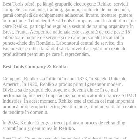
Best Tools oferă, pe lângă grupurile electrogene Rehlko, servicii
complete: consultanță, training, garanții, contracte de mentenanță,
gamă completă de echipamente adiacente, livrare, montare, punere
în funcțiune. Tehnicienii Best Tools Company sunt instruiți direct de
către Rehlko, participând regulat la sesiuni de training organizate în
Brest, Franța. Acoperirea naționala este asigurată de cele peste 15
laboratoare mobile de service și de către personalul localizat în
puncte-cheie din România. Laboratorul central de service, din
Bucuresti, se ridica la rândul său la nivelul așteptărilor create de
producătorii premium pe care îi reprezentăm.
Best Tools Company & Rehlko
Compania Rehlko s-a înființat în anul 1873, în Statele Unite ale
Americii. În 1920, Rehlko a produs primul generator modern.
Divizia sa de grupuri electrogene a devenit din ce în ce mai
performantă, în special după achiziția producătorului francez SDMO
Industries. În acest moment, Rehlko este al treilea cel mai important
producător de grupuri electrogene din lume, fiind un veritabil creator
de tendințe în domeniu.
În 2024, Kohler Energy a trecut printr-un proces de rebranding,
schimbându-și denumirea în
Rehlko.
Best Tools Company este dealer exclusiv Kohler în România și