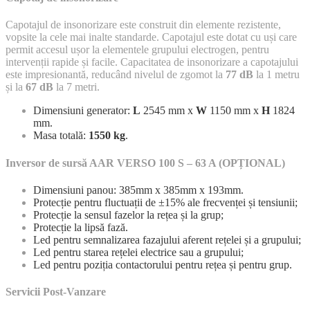
Capotajul de insonorizare este construit din elemente rezistente,
vopsite la cele mai inalte standarde. Capotajul este dotat cu uși care
permit accesul ușor la elementele grupului electrogen, pentru
intervenții rapide și facile. Capacitatea de insonorizare a capotajului
este impresionantă, reducând nivelul de zgomot la
77 dB
la 1 metru
și la
67 dB
la 7 metri.
Dimensiuni generator:
L
2545 mm x
W
1150 mm x
H
1824
mm.
Masa totală:
1550 kg
.
Inversor de sursă AAR VERSO 100 S – 63 A (OPȚIONAL)
Dimensiuni panou: 385mm x 385mm x 193mm.
Protecție pentru fluctuații de ±15% ale frecvenței și tensiunii;
Protecție la sensul fazelor la rețea și la grup;
Protecție la lipsă fază.
Led pentru semnalizarea fazajului aferent rețelei și a grupului;
Led pentru starea rețelei electrice sau a grupului;
Led pentru poziția contactorului pentru rețea și pentru grup.
Servicii Post-Vanzare