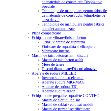
de materiale de constructii: Dispozitive
Speciale
Tehnologie de manipulare pentru fabricile
de materiale de constructii: tehnologie pe
baza de vid
Tehnologie de manipulare pentru fabrici
complet automatizate
Placa compactoare
Echipamente vibrare/finisare beton
Grinzi vibrante de suprafata
Finisoare de suprafata si elicoptere
Vibratoare interne
Masini de taiat beton/asfalt – discuri
Masini de taiat beton asfalt
Mese de taiere
Discuri diamantate/Discuri abrazive
Aparate de sudura MILLER
Invertor sudura cu electrod
Aparate sudura MIG-MAG
Aparate de sudura TIG
Aparate sudura argon
Echipamente pregatire suprafete CONTEC
Masini de slefuit / finisat
Masini de sablat / ecruisat mobile
Masini de frezat / scarificatoare