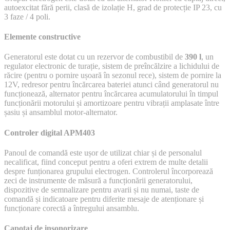
autoexcitat fără perii, clasă de izolație H, grad de protecție IP 23, cu
3 faze / 4 poli.
Elemente constructive
Generatorul este dotat cu un rezervor de combustibil de
390 l
, un
regulator electronic de turație, sistem de preîncălzire a lichidului de
răcire (pentru o pornire ușoară în sezonul rece), sistem de pornire la
12V, redresor pentru încărcarea bateriei atunci când generatorul nu
funcționează, alternator pentru încărcarea acumulatorului în timpul
funcționării motorului și amortizoare pentru vibrații amplasate între
șasiu și ansamblul motor-alternator.
Controler digital APM403
Panoul de comandă este ușor de utilizat chiar și de personalul
necalificat, fiind conceput pentru a oferi extrem de multe detalii
despre funționarea grupului electrogen. Controlerul încorporează
zeci de instrumente de măsură a funcționării generatorului,
dispozitive de semnalizare pentru avarii și nu numai, taste de
comandă și indicatoare pentru diferite mesaje de atenționare și
funcționare corectă a întregului ansamblu.
Capotaj de insonorizare