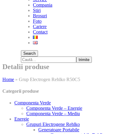
Compania
Stiri
Brosuri
Foto
Cariere
Contact
Search
trimite
Detalii produse
Home
»
Grup Electrogen Rehlko R50C5
Categorii produse
Componenta Verde
Componenta Verde – Energie
Componenta Verde – Mediu
Energie
Grupuri Electrogene Rehlko
Generatoare Portabile