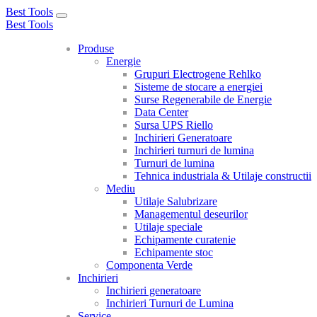
Best Tools
Toggle
Best Tools
navigation
Produse
Energie
Grupuri Electrogene Rehlko
Sisteme de stocare a energiei
Surse Regenerabile de Energie
Data Center
Sursa UPS Riello
Inchirieri Generatoare
Inchirieri turnuri de lumina
Turnuri de lumina
Tehnica industriala & Utilaje constructii
Mediu
Utilaje Salubrizare
Managementul deseurilor
Utilaje speciale
Echipamente curatenie
Echipamente stoc
Componenta Verde
Inchirieri
Inchirieri generatoare
Inchirieri Turnuri de Lumina
Service