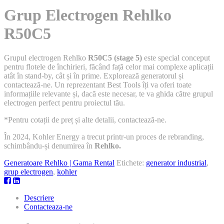
Grup Electrogen Rehlko
R50C5
Grupul electrogen Rehlko
R50C5 (stage 5)
este special conceput
pentru flotele de închirieri, făcând față celor mai complexe aplicații
atât în stand-by, cât și în prime. Explorează generatorul și
contactează-ne. Un reprezentant Best Tools îți va oferi toate
informațiile relevante și, dacă este necesar, te va ghida către grupul
electrogen perfect pentru proiectul tău.
*Pentru cotații de preț și alte detalii, contactează-ne.
În 2024, Kohler Energy a trecut printr-un proces de rebranding,
schimbându-și denumirea în
Rehlko.
Generatoare Rehlko | Gama Rental
Etichete:
generator industrial
,
grup electrogen
,
kohler
Descriere
Contacteaza-ne