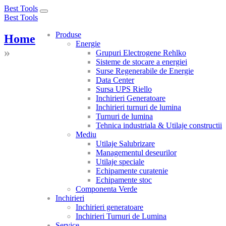
Best Tools
Toggle
Best Tools
navigation
Produse
Home
Energie
»
Grupuri Electrogene Rehlko
Sisteme de stocare a energiei
Surse Regenerabile de Energie
Data Center
Sursa UPS Riello
Inchirieri Generatoare
Inchirieri turnuri de lumina
Turnuri de lumina
Tehnica industriala & Utilaje constructii
Mediu
Utilaje Salubrizare
Managementul deseurilor
Utilaje speciale
Echipamente curatenie
Echipamente stoc
Componenta Verde
Inchirieri
Inchirieri generatoare
Inchirieri Turnuri de Lumina
Service