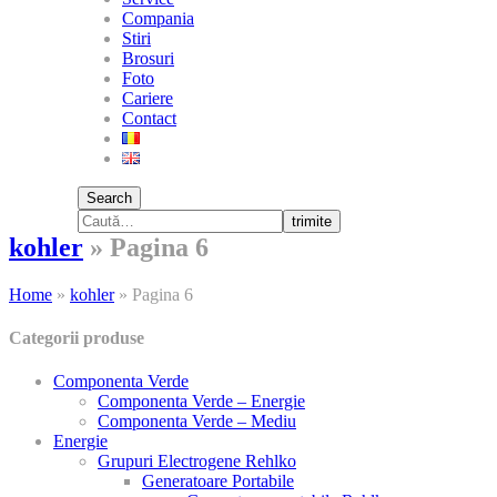
Compania
Stiri
Brosuri
Foto
Cariere
Contact
Search
trimite
kohler
»
Pagina 6
Home
»
kohler
»
Pagina 6
Categorii produse
Componenta Verde
Componenta Verde – Energie
Componenta Verde – Mediu
Energie
Grupuri Electrogene Rehlko
Generatoare Portabile