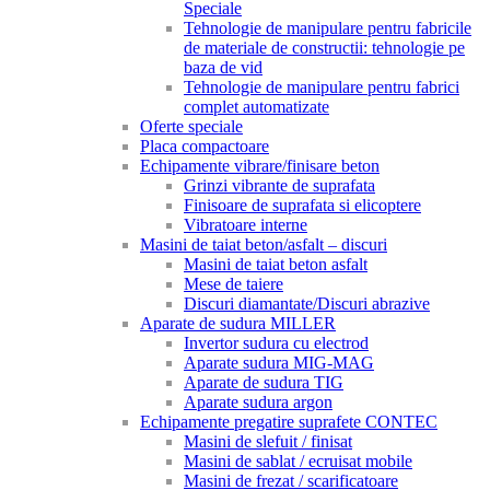
Speciale
Tehnologie de manipulare pentru fabricile
de materiale de constructii: tehnologie pe
baza de vid
Tehnologie de manipulare pentru fabrici
complet automatizate
Oferte speciale
Placa compactoare
Echipamente vibrare/finisare beton
Grinzi vibrante de suprafata
Finisoare de suprafata si elicoptere
Vibratoare interne
Masini de taiat beton/asfalt – discuri
Masini de taiat beton asfalt
Mese de taiere
Discuri diamantate/Discuri abrazive
Aparate de sudura MILLER
Invertor sudura cu electrod
Aparate sudura MIG-MAG
Aparate de sudura TIG
Aparate sudura argon
Echipamente pregatire suprafete CONTEC
Masini de slefuit / finisat
Masini de sablat / ecruisat mobile
Masini de frezat / scarificatoare