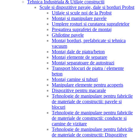
Tehnica Industriala & Utilaje constructii
Scule si dispozitive pavaje, dale si borduri Probst
Utilaje si scule noi de la Probst
Montaj si manipulare pavele
Umplere rosturi si curatarea suprafetelor
Pregatirea suprafetei de montaj
Ghilotine pavele
Montaj borduri, prefabricate si tehnica
vacuum
Montaj dale de piatra/beton
Montaj elemente de separare
Montaj separatoare de autostrazi
Transport blocuri de piatra / elemente
beton
Montaj camine si tuburi
Manipulare elemente pentru acoperis
Dispozitive pentru macarale
Tehnologie de manipulare pentru fabricile
de materiale de constructii: pavele si
blocuri
Tehnologie de manipulare pentru fabricile
de materiale de constructii: conducte si
camine de vizitare
Tehnologie de manipulare pentru fabricile
de materiale de constructii: Dispozitive