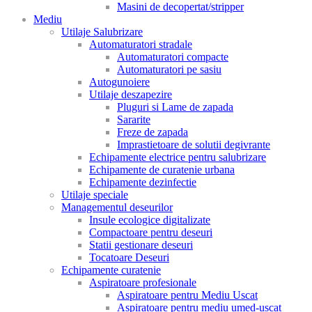
Masini de decopertat/stripper
Mediu
Utilaje Salubrizare
Automaturatori stradale
Automaturatori compacte
Automaturatori pe sasiu
Autogunoiere
Utilaje deszapezire
Pluguri si Lame de zapada
Sararite
Freze de zapada
Imprastietoare de solutii degivrante
Echipamente electrice pentru salubrizare
Echipamente de curatenie urbana
Echipamente dezinfectie
Utilaje speciale
Managementul deseurilor
Insule ecologice digitalizate
Compactoare pentru deseuri
Statii gestionare deseuri
Tocatoare Deseuri
Echipamente curatenie
Aspiratoare profesionale
Aspiratoare pentru Mediu Uscat
Aspiratoare pentru mediu umed-uscat