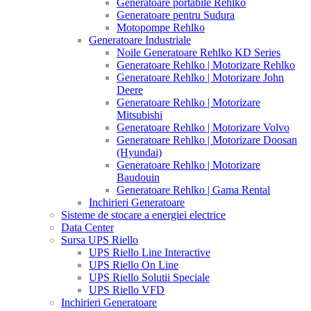
Generatoare portabile Rehlko
Generatoare pentru Sudura
Motopompe Rehlko
Generatoare Industriale
Noile Generatoare Rehlko KD Series
Generatoare Rehlko | Motorizare Rehlko
Generatoare Rehlko | Motorizare John
Deere
Generatoare Rehlko | Motorizare
Mitsubishi
Generatoare Rehlko | Motorizare Volvo
Generatoare Rehlko | Motorizare Doosan
(Hyundai)
Generatoare Rehlko | Motorizare
Baudouin
Generatoare Rehlko | Gama Rental
Inchirieri Generatoare
Sisteme de stocare a energiei electrice
Data Center
Sursa UPS Riello
UPS Riello Line Interactive
UPS Riello On Line
UPS Riello Solutii Speciale
UPS Riello VFD
Inchirieri Generatoare