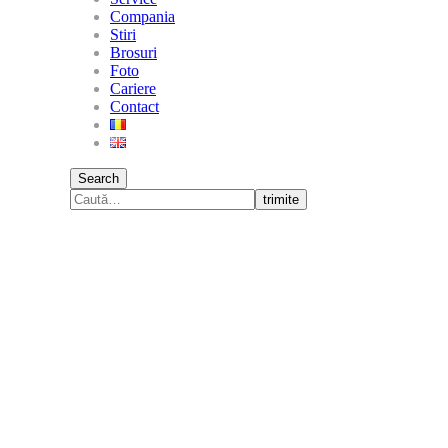
Compania
Stiri
Brosuri
Foto
Cariere
Contact
Search
trimite