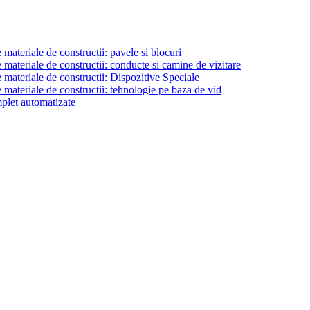
materiale de constructii: pavele si blocuri
materiale de constructii: conducte si camine de vizitare
 materiale de constructii: Dispozitive Speciale
 materiale de constructii: tehnologie pe baza de vid
plet automatizate