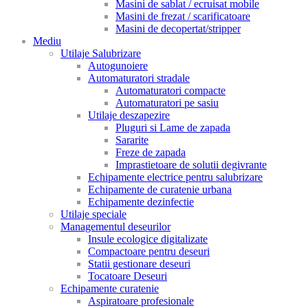
Masini de sablat / ecruisat mobile
Masini de frezat / scarificatoare
Masini de decopertat/stripper
Mediu
Utilaje Salubrizare
Autogunoiere
Automaturatori stradale
Automaturatori compacte
Automaturatori pe sasiu
Utilaje deszapezire
Pluguri si Lame de zapada
Sararite
Freze de zapada
Imprastietoare de solutii degivrante
Echipamente electrice pentru salubrizare
Echipamente de curatenie urbana
Echipamente dezinfectie
Utilaje speciale
Managementul deseurilor
Insule ecologice digitalizate
Compactoare pentru deseuri
Statii gestionare deseuri
Tocatoare Deseuri
Echipamente curatenie
Aspiratoare profesionale