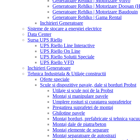
Generatoare Rehlko | Motorizare Volvo
Generatoare Rehlko | Motorizare Doosan (
Generatoare Rehlko | Motorizare Baudouin
Generatoare Rehlko | Gama Rental
Inchirieri Generatoare
Sisteme de stocare a energiei electrice
Data Center
Sursa UPS Riello
UPS Riello Line Interactive
UPS Riello On Line
UPS Riello Solutii Speciale
UPS Riello VFD
Inchirieri Generatoare
Tehnica Industriala & Utilaje constructii
Oferte speciale
Scule si dispozitive pavaje, dale si borduri Probst
Utilaje si scule noi de la Probst
Montaj si manipulare pavele
Umplere rosturi si curatarea suprafetelor
Pregatirea suprafetei de montaj
Ghilotine pavele
Montaj borduri, prefabricate si tehnica vac
Montaj dale de piatra/beton
Montaj elemente de separare
Montaj separatoare de autostrazi