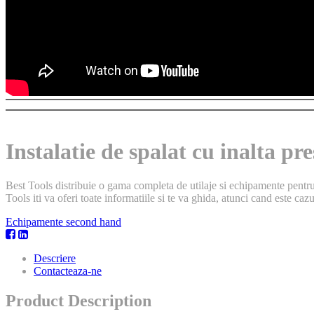
Instalatie de spalat cu inalta 
Best Tools distribuie o gama completa de utilaje si echipamente pentru 
Tools iti va oferi toate informatiile si te va ghida, atunci cand este caz
Echipamente second hand
Descriere
Contacteaza-ne
Product Description