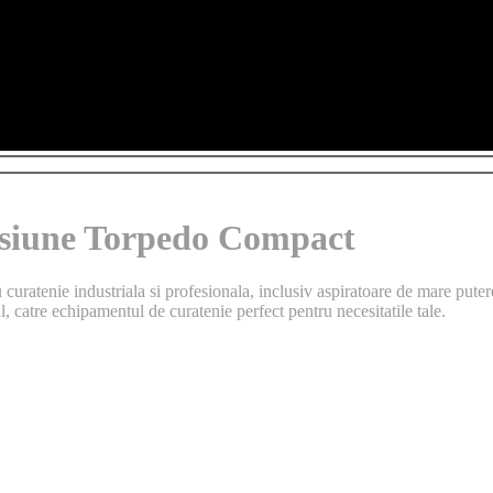
presiune Torpedo Compact
curatenie industriala si profesionala, inclusiv aspiratoare de mare puter
ul, catre echipamentul de curatenie perfect pentru necesitatile tale.