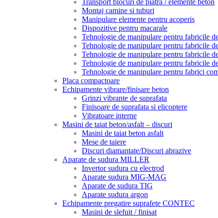
Transport blocuri de piatra / elemente beton
Montaj camine si tuburi
Manipulare elemente pentru acoperis
Dispozitive pentru macarale
Tehnologie de manipulare pentru fabricile de 
Tehnologie de manipulare pentru fabricile de 
Tehnologie de manipulare pentru fabricile de
Tehnologie de manipulare pentru fabricile de
Tehnologie de manipulare pentru fabrici com
Placa compactoare
Echipamente vibrare/finisare beton
Grinzi vibrante de suprafata
Finisoare de suprafata si elicoptere
Vibratoare interne
Masini de taiat beton/asfalt – discuri
Masini de taiat beton asfalt
Mese de taiere
Discuri diamantate/Discuri abrazive
Aparate de sudura MILLER
Invertor sudura cu electrod
Aparate sudura MIG-MAG
Aparate de sudura TIG
Aparate sudura argon
Echipamente pregatire suprafete CONTEC
Masini de slefuit / finisat