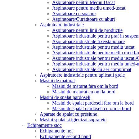
Aspiratoare pentru Mediu Uscat
Aspiratoare pentru mediu umed-uscat
Aspiratoare cu spalare
Aspiratoare/Curatitoare cu aburi
Aspiratoare industriale
Aspiratoare pentru linii de productie
Aspiratoare industriale pentru praf in suspen
Aspiratoare industriale fixe/stationare
Aspiratoare industriale pentru mediu uscat
Aspiratoare industriale pentre mediu umed-u
Aspiratoare industriale pentru mediu uscat
Aspiratoare industriale pentru mediu umed
Aspiratoare industriale cu aer comprimat
Aspiratoare industriale pentru aplicatii grele
Masini de maturat
Masini de maturat fara om la bord
Masini de maturat cu om la bord
Masini de spalat pardoseli
Masini de spalat pardoseli fara om la bord
Masini de spalat pardoseli cu om la bord
Aparate de spalat cu presiune
Masini spalat si igienizat suprafete
Echipamente stoc
Echipamente noi
Echipamente second hand