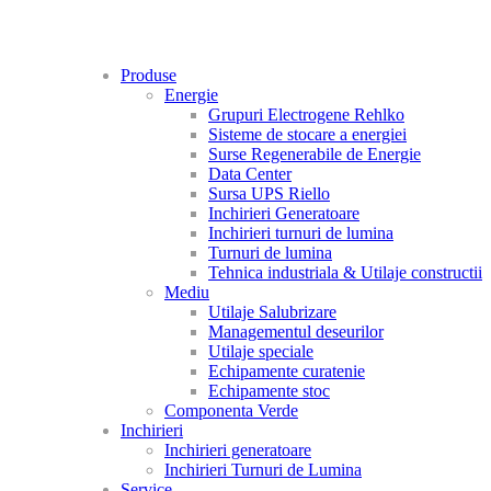
Produse
Energie
Grupuri Electrogene Rehlko
Sisteme de stocare a energiei
Surse Regenerabile de Energie
Data Center
Sursa UPS Riello
Inchirieri Generatoare
Inchirieri turnuri de lumina
Turnuri de lumina
Tehnica industriala & Utilaje constructii
Mediu
Utilaje Salubrizare
Managementul deseurilor
Utilaje speciale
Echipamente curatenie
Echipamente stoc
Componenta Verde
Inchirieri
Inchirieri generatoare
Inchirieri Turnuri de Lumina
Service