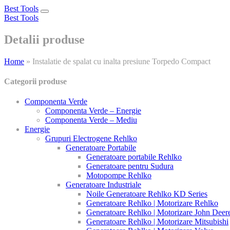
Best Tools
Toggle
Best Tools
navigation
Detalii produse
Home
»
Instalatie de spalat cu inalta presiune Torpedo Compact
Categorii produse
Componenta Verde
Componenta Verde – Energie
Componenta Verde – Mediu
Energie
Grupuri Electrogene Rehlko
Generatoare Portabile
Generatoare portabile Rehlko
Generatoare pentru Sudura
Motopompe Rehlko
Generatoare Industriale
Noile Generatoare Rehlko KD Series
Generatoare Rehlko | Motorizare Rehlko
Generatoare Rehlko | Motorizare John Deer
Generatoare Rehlko | Motorizare Mitsubishi