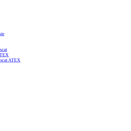
sie
scat
 ATEX
-uscat ATEX